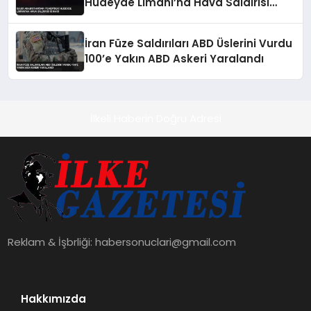
Hudeyde Limanı’na Hava Saldırısı
İddiası
İran Füze Saldırıları ABD Üslerini Vurdu
100’e Yakın ABD Askeri Yaralandı
İlkeli Haberin Doğru Adresi
Reklam & İşbrliği:
habersonuclari@gmail.com
Hakkımızda