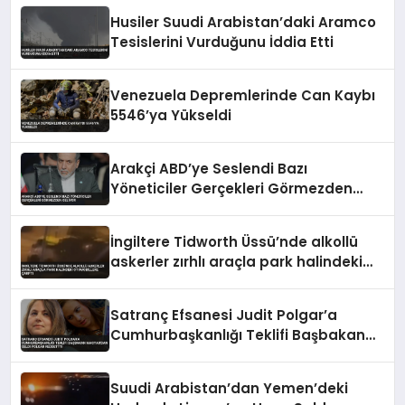
Husiler Suudi Arabistan’daki Aramco
Tesislerini Vurduğunu İddia Etti
Venezuela Depremlerinde Can Kaybı
5546’ya Yükseldi
Arakçi ABD’ye Seslendi Bazı
Yöneticiler Gerçekleri Görmezden
Geliyor
İngiltere Tidworth Üssü’nde alkollü
askerler zırhlı araçla park halindeki
otomobillere çarptı
Satranç Efsanesi Judit Polgar’a
Cumhurbaşkanlığı Teklifi Başbakan
Magyar’dan Geldi Polgar Reddettti
Suudi Arabistan’dan Yemen’deki