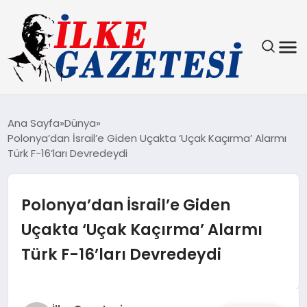
YAŞAM
Ana Sayfa
Dünya
Polonya’dan İsrail’e Giden Uçakta ‘Uçak Kaçırma’ Alarmı
TEKNOLOJI
Türk F-16’ları Devredeydi
SPOR
Polonya’dan İsrail’e Giden
SAĞLIK
Uçakta ‘Uçak Kaçırma’ Alarmı
Türk F-16’ları Devredeydi
MAGAZIN
EKONOMI