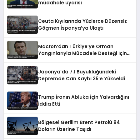
müdahale uyarısı
Ceuta Kıyılarında Yüzlerce Düzensiz
Göçmen İspanya’ya Ulaştı
Macron’dan Türkiye’ye Orman
Yangınlarıyla Mücadele Desteği İçin
Teşekkür
Japonya’da 7.1 Büyüklüğündeki
Depremde Can Kaybı 35’e Yükseldi
Trump İranın Abluka İçin Yalvardığını
İddia Etti
Bölgesel Gerilim Brent Petrolü 84
Doların Üzerine Taşıdı