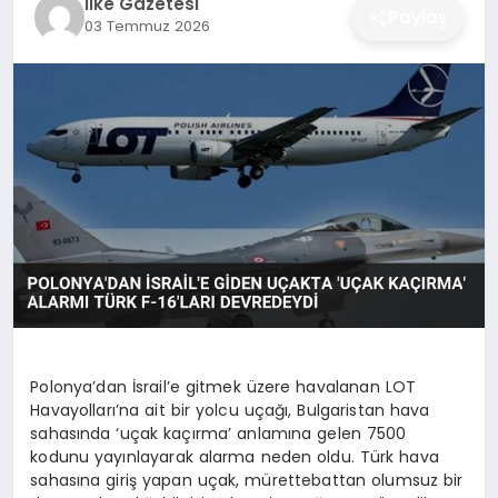
İlke Gazetesi
Paylaş
03 Temmuz 2026
DÜNYA
SIYASET
EĞITIM
Polonya’dan İsrail’e gitmek üzere havalanan LOT
Havayolları’na ait bir yolcu uçağı, Bulgaristan hava
sahasında ‘uçak kaçırma’ anlamına gelen 7500
kodunu yayınlayarak alarma neden oldu. Türk hava
sahasına giriş yapan uçak, mürettebattan olumsuz bir