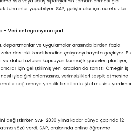
deme riski veya satış siparişlerinin tamamlanması gibi
k tahminler yapabiliyor. SAP, geliştiriciler için ücretsiz bir
 – Veri entegrasyonu şart
ları, departmanlar ve uygulamalar arasında birden fazla
eka destekli kendi kendine çalışmayı hayata geçiriyor. Bu
ları ve daha fazlasını kapsayan karmaşık görevleri planlıyor,
ıcılar için geliştirilmiş yeni aracıları da tanıttı. Örneğin iş
in nasıl işlediğini anlamasına, verimsizlikleri tespit etmesine
eştirmeler sağlamaya yönelik fırsatları keşfetmesine yardımcı
ini değiştirirken SAP, 2030 yılına kadar dünya çapında 12
onatma sözü verdi. SAP, aralarında online öğrenme