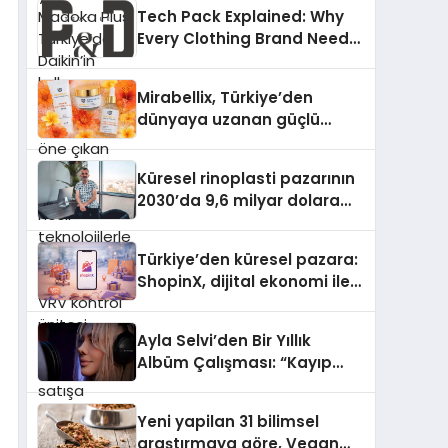
Türkiye’de Daikin’in kullanıcı
Tech Pack Explained: Why
dostu tasarımıyla öne çıkan
Every Clothing Brand Needs
Madoka ailesinin yeni nesil
One
teknolojilerle donatılmış son
modeli VRV kontrol ünitesi
Mirabellix, Türkiye’den
Madoka Plus Türkiye’de
dünyaya uzanan güçlü
satışa sunuldu. Tam
büyümesini sürdürüyor
dokunmatik ekranı, mobil
uygulama desteği ve akıllı
Küresel rinoplasti pazarının
sensör entegrasyonu
2030’da 9,6 milyar dolara
sayesinde iklimlendirme
ulaşması bekleniyor
sistemlerinin yönetimini
Türkiye’den küresel pazara:
daha kolay, konforlu ve
ShopinX, dijital ekonomi ile
verimli hale getiriyor. Enerji
gerçek dünya alışverişini bir
verimliliğini artırırken
araya getirmeyi hedefliyor
modern yaşam alanlarında
Ayla Selvi’den Bir Yıllık
teknolojiyi estetik ile bulu
Albüm Çalışması: “Kayıp
Kasetler 1” 31 Temmuz’da
Çıktı
Yeni yapilan 31 bilimsel
araştırmaya göre, Vegan