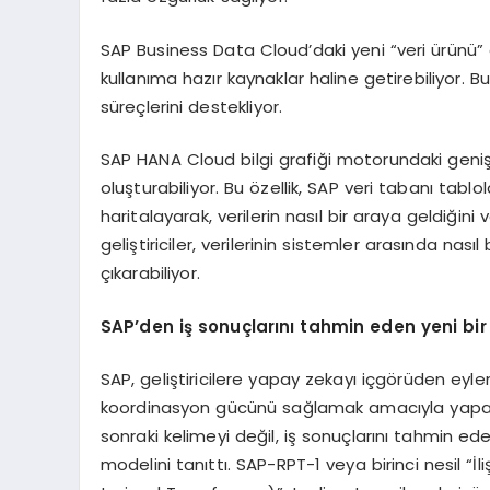
SAP Business Data Cloud’daki yeni “veri ürünü” ö
kullanıma hazır kaynaklar haline getirebiliyor. 
süreçlerini destekliyor.
SAP HANA Cloud bilgi grafiği motorundaki genişlet
oluşturabiliyor. Bu özellik, SAP veri tabanı tablola
haritalayarak, verilerin nasıl bir araya geldiği
geliştiriciler, verilerinin sistemler arasında nas
çıkarabiliyor.
SAP’den iş sonuçlarını tahmin eden yeni bir
SAP, geliştiricilere yapay zekayı içgörüden eyl
koordinasyon gücünü sağlamak amacıyla yapay z
sonraki kelimeyi değil, iş sonuçlarını tahmin eden
modelini tanıttı. SAP-RPT-1 veya birinci nesil “