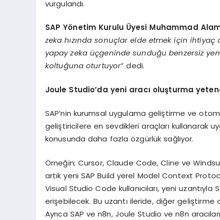
vurgulandı.
SAP Yönetim Kurulu Üyesi Muhammad Ala
zeka hızında sonuçlar elde etmek için ihtiyaç 
yapay zeka üçgeninde sunduğu benzersiz yenilikl
koltuğuna oturtuyor
” dedi.
Joule Studio’da yeni aracı oluşturma yeten
SAP’nin kurumsal uygulama geliştirme ve otom
geliştiricilere en sevdikleri araçları kullana
konusunda daha fazla özgürlük sağlıyor.
Örneğin; Cursor, Claude Code, Cline ve Windsurf 
artık yeni SAP Build yerel Model Context Protocol
Visual Studio Code kullanıcıları, yeni uzantıyla
erişebilecek. Bu uzantı ileride, diğer geliştirm
Ayrıca SAP ve n8n, Joule Studio ve n8n aracıların