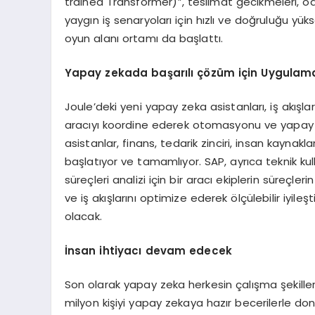
trained Transformer)”, teslimat gecikmeleri, ö
yaygın iş senaryoları için hızlı ve doğruluğu yükse
oyun alanı ortamı da başlattı.
Yapay zekada başarılı çözüm için Uygulama
Joule’deki yeni yapay zeka asistanları, iş akış
aracıyı koordine ederek otomasyonu ve yapay z
asistanlar, finans, tedarik zinciri, insan kaynak
başlatıyor ve tamamlıyor. SAP, ayrıca teknik kullan
süreçleri analizi için bir aracı ekiplerin süreçler
ve iş akışlarını optimize ederek ölçülebilir iyil
olacak.
İnsan ihtiyacı devam edecek
Son olarak yapay zeka herkesin çalışma şekiller
milyon kişiyi yapay zekaya hazır becerilerle d