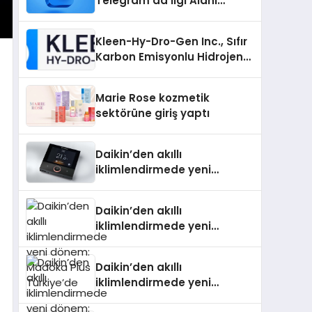
Telegram’da İlgi Alanı
Topluluklarını Bulmanın
Kolaylığı
Kleen-Hy-Dro-Gen Inc., Sıfır
Karbon Emisyonlu Hidrojen
Isıtma Teknolojisinde ISO ve
TSSA Düzenleyici Onaylarını
Marie Rose kozmetik
Aldı
sektörüne giriş yaptı
Daikin’den akıllı
iklimlendirmede yeni
dönem: Madoka Plus
Türkiye’de
Daikin’den akıllı
iklimlendirmede yeni
dönem: Madoka Plus
Türkiye’de
Daikin’den akıllı
iklimlendirmede yeni
dönem: Madoka Plus