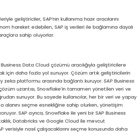
yle geliştiriciler, SAP’nin kullanıma hazır aracılarını
om hareket edebilen, SAP iş verileri ile bağlamına dayalı
araçlara sahip oluyorlar.
P, Business Data Cloud çözümü aracılığıyla geliştiricilere
 için daha fazla yol sunuyor. Çözüm artık geliştiricilerin
pay zeka platformu arasında bağlantı kuruyor. SAP Business
e çözüm uzantısı, Snowflake’in tamamen yönetilen veri ve
udan sunuyor. Bu sayede kullanıcılar, her bir veri ve yapay
 alanını seçme esnekliğine sahip olurken, yönetişim
da koruyor. SAP ayrıca, Snowflake ile yeni bir SAP Business
taklık, Databricks ve Google Cloud ile mevcut
AP verisiyle nasıl çalışacaklarını seçme konusunda daha