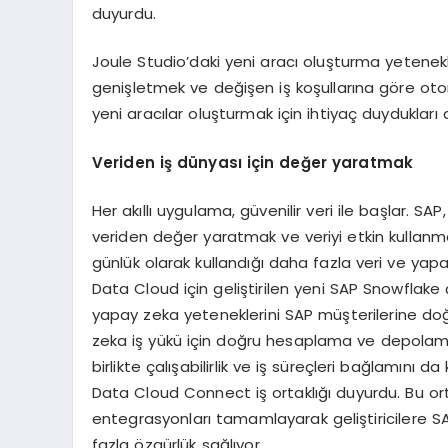
duyurdu.
Joule Studio’daki yeni aracı oluşturma yetenekleri
genişletmek ve değişen iş koşullarına göre oton
yeni aracılar oluşturmak için ihtiyaç duydukları 
Veriden iş dünyası için değer yaratmak
Her akıllı uygulama, güvenilir veri ile başlar. SA
veriden değer yaratmak ve veriyi etkin kullanmak
günlük olarak kullandığı daha fazla veri ve ya
Data Cloud için geliştirilen yeni SAP Snowflak
yapay zeka yeteneklerini SAP müşterilerine doğr
zeka iş yükü için doğru hesaplama ve depolama
birlikte çalışabilirlik ve iş süreçleri bağlamını 
Data Cloud Connect iş ortaklığı duyurdu. Bu or
entegrasyonları tamamlayarak geliştiricilere S
fazla özgürlük sağlıyor.