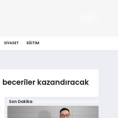
SIYASET
EĞITIM
ı beceriler kazandıracak
Son Dakika