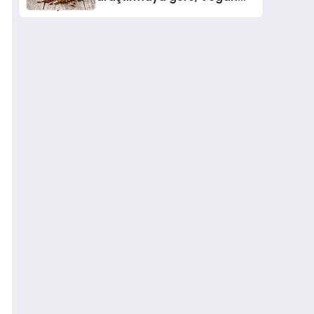
Köpek Maması ve Vegan
Kedi Mamasının İyi
Sindirildiğini Ortaya Koydu