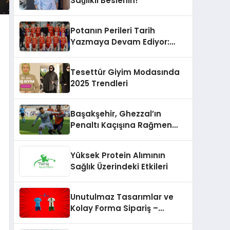
Sağlıklı Beslenin!
Potanın Perileri Tarih
Yazmaya Devam Ediyor:
446. Resmi Maç!
Tesettür Giyim Modasında
2025 Trendleri
Başakşehir, Ghezzal’ın
Penaltı Kaçışına Rağmen
Rizespor’u Mağlup Etti!
Yüksek Protein Alımının
Sağlık Üzerindeki Etkileri
Unutulmaz Tasarımlar ve
Kolay Forma Sipariş –
formasiparis.com