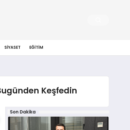
SIYASET
EĞITIM
 Bugünden Keşfedin
Son Dakika