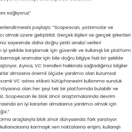
ını sağlıyoruz”
erlendirmesini paylaştı: “Scopescan, yatırımcılar ve
ı olmak üzere geliştirildi. Gerçek kişileri ve gerçek şirketleri
ız sayesinde daha doğru yetki analizi verileri
n iyi şekilde karşılamak için güvenilir ve kullanışlı bir platform
karmaşık aramalar için bile doğru bilgiye hızlı bir şekilde
laştırıyor. Ayrıca, VC trendleri hakkında sağladığımız bilgiler
rarlar almasına önemli ölçüde yardımcı olan kurumsal
psamlı VC adres etiketi kütüphanesini kullanıma sunduk.
htiyacınız olan her şeyi tek bir platformda bulabilir ve
. Scopescan ile blok zincir araştırmalarında devrim
sında en iyi kararları almalarına yardımcı olmak için
ğiz.”
tırma araçlarıyla blok zincir dünyasında fark yaratıyor.
lanıcılarına karmaşık veri noktalarına erişim, kullanışlı