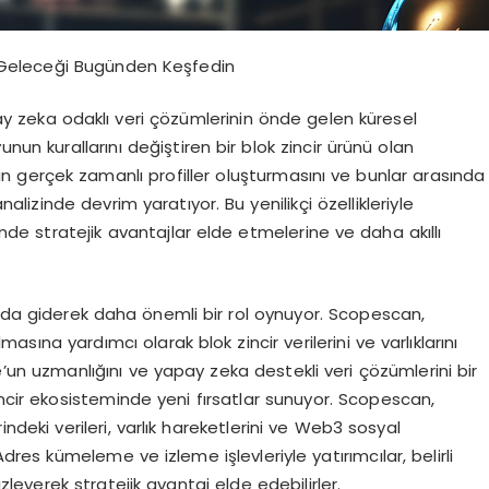
Geleceği Bugünden Keşfedin
y zeka odaklı veri çözümlerinin önde gelen küresel
un kurallarını değiştiren bir blok zincir ürünü olan
ın gerçek zamanlı profiller oluşturmasını ve bunlar arasında
alizinde devrim yaratıyor. Bu yenilikçi özellikleriyle
nde stratejik avantajlar elde etmelerine ve daha akıllı
ında giderek daha önemli bir rol oynuyor. Scopescan,
lmasına yardımcı olarak blok zincir verilerini ve varlıklarını
un uzmanlığını ve yapay zeka destekli veri çözümlerini bir
incir ekosisteminde yeni fırsatlar sunuyor. Scopescan,
erindeki verileri, varlık hareketlerini ve Web3 sosyal
Adres kümeleme ve izleme işlevleriyle yatırımcılar, belirli
zleyerek stratejik avantaj elde edebilirler.