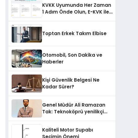
KVKK Uyumunda Her Zaman
1 Adım Önde Olun, E-KVK ile
Bugün Tanışın!
Toptan Erkek Takım Elbise
Otomobil, Son Dakika ve
Haberler
Kişi Güvenlik Belgesi Ne
Kadar Sürer?
Genel Müdür Ali Ramazan
Tak: Teknoköprü yenilikçi
fikirlerin hayata geçmesini
sağlıyor
Kaliteli Motor Supabı
Seçimin Önemi