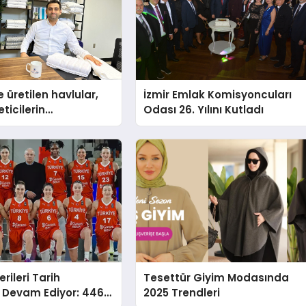
 üretilen havlular,
İzmir Emlak Komisyoncuları
eticilerin
Odası 26. Yılını Kutladı
nda baş kahraman
rileri Tarih
Tesettür Giyim Modasında
Devam Ediyor: 446.
2025 Trendleri