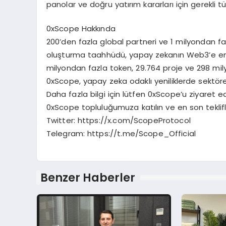
panolar ve doğru yatırım kararları için gerekli t
0xScope Hakkında
200’den fazla global partneri ve 1 milyondan faz
oluşturma taahhüdü, yapay zekanın Web3’e en
milyondan fazla token, 29.764 proje ve 298 mil
0xScope, yapay zeka odaklı yeniliklerde sekt
Daha fazla bilgi için lütfen 0xScope’u ziyaret
0xScope topluluğumuza katılın ve en son teklif
Twitter: https://x.com/ScopeProtocol
Telegram: https://t.me/Scope_Official
Benzer Haberler