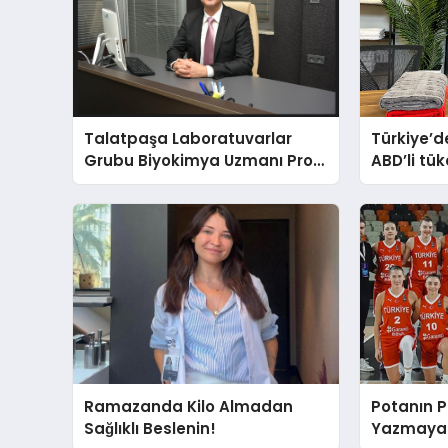
Talatpaşa Laboratuvarlar
Türkiye’de
Grubu Biyokimya Uzmanı Prof.
ABD’li tük
Dr. Ahmet Var
banyosu
oluyor
Ramazanda Kilo Almadan
Potanın Pe
Sağlıklı Beslenin!
Yazmaya 