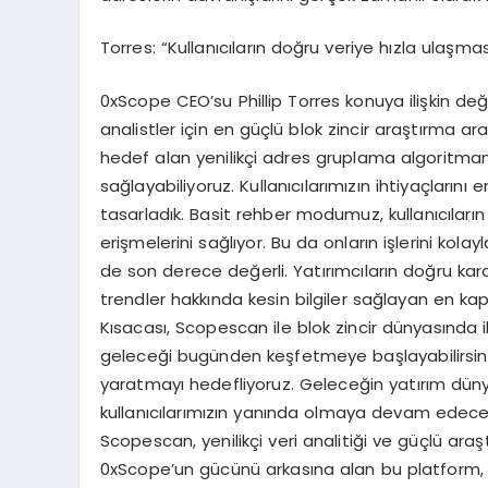
Torres: “Kullanıcıların doğru veriye hızla ulaşmas
0xScope CEO’su Phillip Torres konuya ilişkin değ
analistler için en güçlü blok zincir araştırma arac
hedef alan yenilikçi adres gruplama algoritmam
sağlayabiliyoruz. Kullanıcılarımızın ihtiyaçlarını e
tasarladık. Basit rehber modumuz, kullanıcıların 
erişmelerini sağlıyor. Bu da onların işlerini kolay
de son derece değerli. Yatırımcıların doğru ka
trendler hakkında kesin bilgiler sağlayan en ka
Kısacası, Scopescan ile blok zincir dünyasında i
geleceği bugünden keşfetmeye başlayabilirsiniz
yaratmayı hedefliyoruz. Geleceğin yatırım dünya
kullanıcılarımızın yanında olmaya devam edece
Scopescan, yenilikçi veri analitiği ve güçlü araş
0xScope’un gücünü arkasına alan bu platform, kul