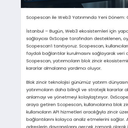
Scopescan ile Web3 Yatırımında Yeni Dönem: 
İstanbul – Bugün, Web3 ekosistemleri için yapa
sağlayıcısı 0xScope tarafından desteklenen, oyun
Scopescan’i tanıtıyoruz. Scopescan, kullanıcılar
faydalı bağlantılar kurulmasını sağlayarak veri an
Scopescan, yatırımcıların blok zincir ekosistemi
kararlar almalarına yardımcı oluyor.
Blok zincir teknolojisi günümüz yatırım dünyas
yatırımcıların daha bilinçli ve stratejik kararlar a
anlamayı ve yönetmeyi kolaylaştırıyor. 0xScope’
araya getiren Scopescan, kullanıcılarına blok z
kullanıcıların API hizmetleri aracılığıyla zincir üz
bağlantılarını kolayca analiz etmelerini sağlar. 
adreslerin davranışlarını gerçek zamanlı olarak i