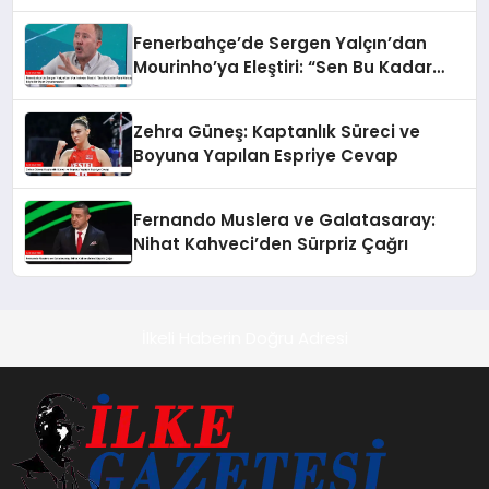
Fenerbahçe’de Sergen Yalçın’dan
Mourinho’ya Eleştiri: “Sen Bu Kadar
Para Harcayıp Böyle Bir Oyun
Oynatamazsın”
Zehra Güneş: Kaptanlık Süreci ve
Boyuna Yapılan Espriye Cevap
Fernando Muslera ve Galatasaray:
Nihat Kahveci’den Sürpriz Çağrı
İlkeli Haberin Doğru Adresi