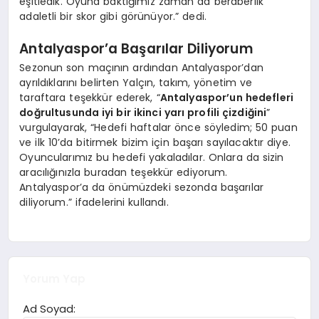
eşitledik. Oyuna baktığımız zaman da beraberlik
adaletli bir skor gibi görünüyor.” dedi.
Antalyaspor’a Başarılar Diliyorum
Sezonun son maçının ardından Antalyaspor’dan
ayrıldıklarını belirten Yalçın, takım, yönetim ve
taraftara teşekkür ederek, “
Antalyaspor’un hedefleri
doğrultusunda iyi bir ikinci yarı profili çizdiğini
”
vurgulayarak, “Hedefi haftalar önce söyledim; 50 puan
ve ilk 10’da bitirmek bizim için başarı sayılacaktır diye.
Oyuncularımız bu hedefi yakaladılar. Onlara da sizin
aracılığınızla buradan teşekkür ediyorum.
Antalyaspor’a da önümüzdeki sezonda başarılar
diliyorum.” ifadelerini kullandı.
Yorum Yap
Ad Soyad: