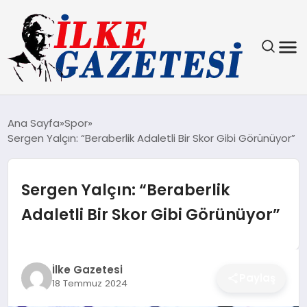
YAŞAM
Ana Sayfa
Spor
Sergen Yalçın: “Beraberlik Adaletli Bir Skor Gibi Görünüyor”
TEKNOLOJI
SPOR
Sergen Yalçın: “Beraberlik
Adaletli Bir Skor Gibi Görünüyor”
SAĞLIK
MAGAZIN
İlke Gazetesi
Paylaş
18 Temmuz 2024
EKONOMI