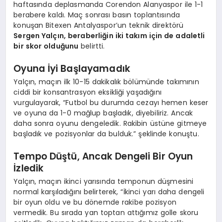
haftasında deplasmanda Corendon Alanyaspor ile 1-1
berabere kaldı. Maç sonrası basın toplantısında
konuşan Bitexen Antalyaspor’un teknik direktörü
Sergen Yalçın, beraberliğin iki takım için de adaletli
bir skor olduğunu
belirtti.
Oyuna İyi Başlayamadık
Yalçın, maçın ilk 10-15 dakikalık bölümünde takımının
ciddi bir konsantrasyon eksikliği yaşadığını
vurgulayarak, “Futbol bu durumda cezayı hemen keser
ve oyuna da 1-0 mağlup başladık, diyebiliriz. Ancak
daha sonra oyunu dengeledik. Rakibin üstüne gitmeye
başladık ve pozisyonlar da bulduk.” şeklinde konuştu.
Tempo Düştü, Ancak Dengeli Bir Oyun
İzledik
Yalçın, maçın ikinci yarısında temponun düşmesini
normal karşıladığını belirterek, “İkinci yarı daha dengeli
bir oyun oldu ve bu dönemde rakibe pozisyon
vermedik. Bu sırada yan toptan attığımız golle skoru