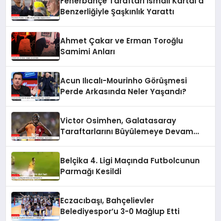
Fenerbahçe Taraftarı İsmail Kartal’a
Benzerliğiyle Şaşkınlık Yarattı
Ahmet Çakar ve Erman Toroğlu
Samimi Anları
Acun Ilıcalı-Mourinho Görüşmesi
Perde Arkasında Neler Yaşandı?
Victor Osimhen, Galatasaray
Taraftarlarını Büyülemeye Devam
Ediyor
Belçika 4. Ligi Maçında Futbolcunun
Parmağı Kesildi
Eczacıbaşı, Bahçelievler
Belediyespor’u 3-0 Mağlup Etti