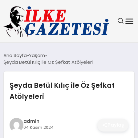
YAŞAM
Ana Sayfa
Yaşam
Şeyda Betül Kılıç ile Öz Şefkat Atölyeleri
TEKNOLOJI
SPOR
Şeyda Betül Kılıç ile Öz Şefkat
Atölyeleri
SAĞLIK
MAGAZIN
admin
Paylaş
04 Kasım 2024
EKONOMI