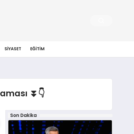
SIYASET
EĞITIM
laması ⏬👇
Son Dakika