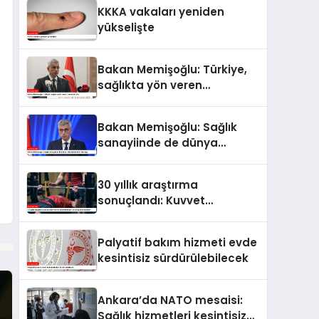
KKKA vakaları yeniden
yükselişte
Bakan Memişoğlu: Türkiye,
sağlıkta yön veren
ülkelerden biri
Bakan Memişoğlu: Sağlık
sanayiinde de dünya
liderlerinden biri olacağız
30 yıllık araştırma
sonuçlandı: Kuvvet
antrenmanları uzun
yaşamın anahtarı
Palyatif bakım hizmeti evde
kesintisiz sürdürülebilecek
Ankara’da NATO mesaisi:
Sağlık hizmetleri kesintisiz