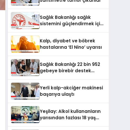
santimetre tümör çıkarıldı
Sağlık Bakanlığı sağlık
sistemini güçlendirmek için
hayata geçirdiği
uygulamaları açıkladı
Kalp, diyabet ve böbrek
hastalarına ‘El Nino’ uyarısı
Sağlık Bakanlığı 22 bin 952
gebeye birebir destek
ulaştırdı
Yerli kalp-akciğer makinesi
başarıya ulaştı
Yeşilay: Alkol kullananların
yarısından fazlası 18 yaş
altında başlıyor