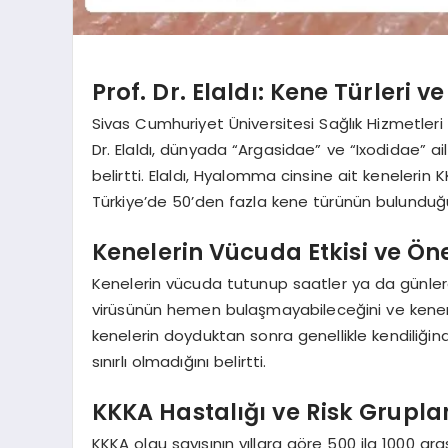
Prof. Dr. Elaldı: Kene Türleri v
Sivas Cumhuriyet Üniversitesi Sağlık Hizmetle
Dr. Elaldı, dünyada “Argasidae” ve “Ixodidae” a
belirtti. Elaldı, Hyalomma cinsine ait kenelerin 
Türkiye’de 50’den fazla kene türünün bulunduğu
Kenelerin Vücuda Etkisi ve Ön
Kenelerin vücuda tutunup saatler ya da günlerc
virüsünün hemen bulaşmayabileceğini ve kenenin 
kenelerin doyduktan sonra genellikle kendiliğin
sınırlı olmadığını belirtti.
KKKA Hastalığı ve Risk Gruplar
KKKA olgu sayısının yıllara göre 500 ila 1000 ara