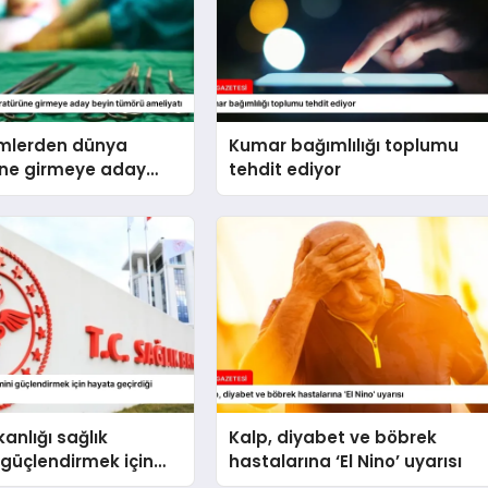
imlerden dünya
Kumar bağımlılığı toplumu
üne girmeye aday
tehdit ediyor
örü ameliyatı
anlığı sağlık
Kalp, diyabet ve böbrek
 güçlendirmek için
hastalarına ‘El Nino’ uyarısı
çirdiği uygulamaları