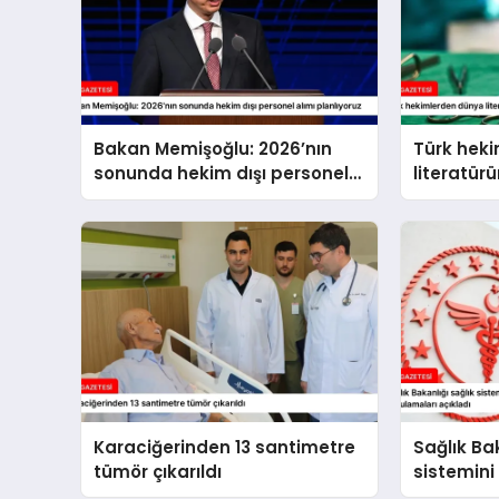
Bakan Memişoğlu: 2026’nın
Türk hek
sonunda hekim dışı personel
literatür
alımı planlıyoruz
beyin tüm
Karaciğerinden 13 santimetre
Sağlık Bak
tümör çıkarıldı
sistemini
hayata ge