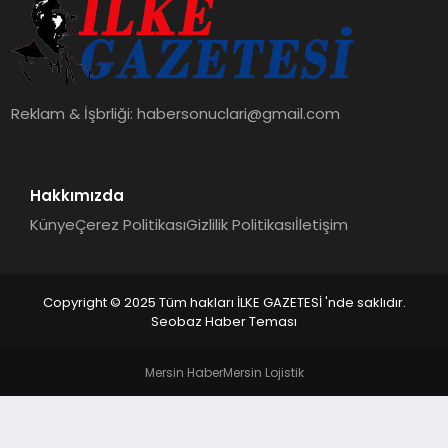
DÜNYA
SIYASET
Reklam & İşbrliği:
habersonuclari@gmail.com
EĞITIM
Hakkımızda
Künye
Çerez Politikası
Gizlilik Politikası
İletişim
Copyright © 2025 Tüm hakları İLKE GAZETESİ 'nde saklıdır.
Seobaz Haber Teması
Mersin Haber
Mersin Lojistik