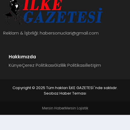
DÜNYA
SIYASET
Reklam & İşbrliği:
habersonuclari@gmail.com
EĞITIM
Hakkımızda
Künye
Çerez Politikası
Gizlilik Politikası
İletişim
Copyright © 2025 Tüm hakları İLKE GAZETESİ 'nde saklıdır.
Seobaz Haber Teması
Mersin Haber
Mersin Lojistik