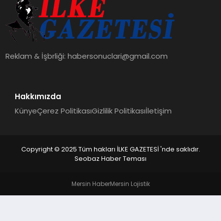
DÜNYA
SIYASET
Reklam & İşbrliği:
habersonuclari@gmail.com
EĞITIM
Hakkımızda
Künye
Çerez Politikası
Gizlilik Politikası
İletişim
Copyright © 2025 Tüm hakları İLKE GAZETESİ 'nde saklıdır.
Seobaz Haber Teması
Mersin Haber
Mersin Lojistik