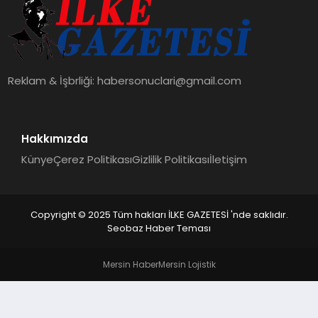
DÜNYA
SIYASET
Reklam & İşbrliği:
habersonuclari@gmail.com
EĞITIM
Hakkımızda
Künye
Çerez Politikası
Gizlilik Politikası
İletişim
Copyright © 2025 Tüm hakları İLKE GAZETESİ 'nde saklıdır.
Seobaz Haber Teması
Mersin Haber
Mersin Lojistik