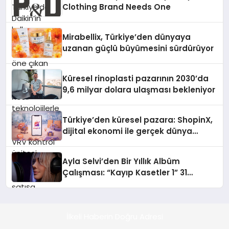
Clothing Brand Needs One
VRV kontrol ünitesi Madoka Plus
Türkiye’de satışa sunuldu. Tam
dokunmatik ekranı, mobil uygulama
Mirabellix, Türkiye’den dünyaya
desteği ve akıllı sensör entegrasyonu
uzanan güçlü büyümesini sürdürüyor
sayesinde iklimlendirme sistemlerinin
yönetimini daha kolay, konforlu ve
verimli hale getiriyor. Enerji
Küresel rinoplasti pazarının 2030’da
verimliliğini artırırken modern yaşam
9,6 milyar dolara ulaşması bekleniyor
alanlarında teknolojiyi estetik ile bulu
Türkiye’den küresel pazara: ShopinX,
dijital ekonomi ile gerçek dünya
alışverişini bir araya getirmeyi
hedefliyor
Ayla Selvi’den Bir Yıllık Albüm
Çalışması: “Kayıp Kasetler 1” 31
Temmuz’da Çıktı
İlkeli Haberin Doğru Adresi