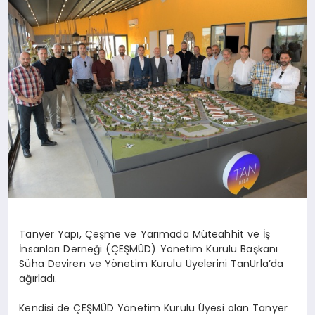
DÜNYA
SIYASET
EĞITIM
Tanyer
Yapı, Çeşme ve Yarımada Müteahhit ve İş
İnsanları Derneği (ÇEŞMÜD) Yönetim Kurulu Başkanı
Süha Deviren ve Yönetim Kurulu Üyelerini
TanUrla’da
ağırladı.
Kendisi de ÇEŞMÜD Yönetim Kurulu Üyesi olan
Tanyer