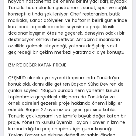
hayvan hastanemiz de önemli bir ihtiyacı karşılayacak.
TanUrla
ticari alanları gastronomi, sanat, spor ve sağlık
konsepti altında şekilleniyor.
Chef
restoranları, butik
markalar, sanat atölyeleri ve haftanın belirli günlerinde
kurulacak organik pazarlar sayesinde proje, klasik
ticalan
anlayışının ötesine geçerek, deneyim odaklı bir
destinasyon olmayı hedefliyor. Amacımız insanların
özellikle gelmek isteyeceği, yollarını değiştirip vakit
geçireceği bir çekim merkezi yaratmak” diye konuştu.
İZMİR’E DEĞER KATAN PROJE
ÇEŞMÜD olarak üye ziyareti kapsamında
TanUrla’ya
konuk olduklarını dile getiren Başkan Süha Deviren de
şunları söyledi: “Bugün burada hem yönetim kurulu
toplantımızı
gerçekleştirdik;
hem de
TanUrla’yı
ve
örnek daireleri gezerek proje hakkında önemli bilgiler
edindik. Bugün 22 üyemiz bu işyeri gezisine katıldı.
TanUrla
çok kapsamlı ve İzmir’e büyük değer katan bir
proje. Yönetim Kurulu Üyemiz Taylan
Tanyer’in
İzmir’e
kazandırdığı bu proje hepimiz için gurur kaynağı.
Taylan
Tanyer
ve ekibine değerli ev sahipliğinden