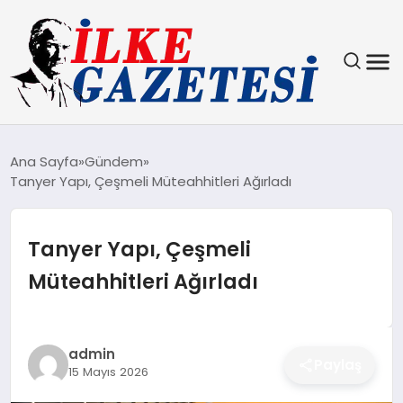
YAŞAM
Ana Sayfa
Gündem
Tanyer Yapı, Çeşmeli Müteahhitleri Ağırladı
TEKNOLOJI
SPOR
Tanyer Yapı, Çeşmeli
Müteahhitleri Ağırladı
SAĞLIK
MAGAZIN
admin
Paylaş
15 Mayıs 2026
EKONOMI