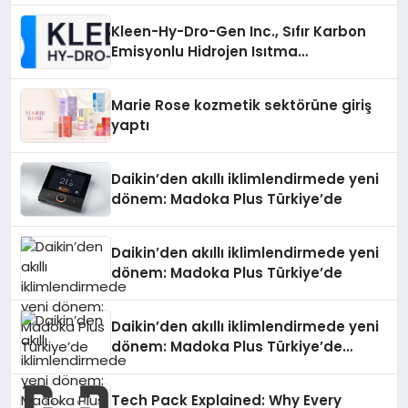
Kleen-Hy-Dro-Gen Inc., Sıfır Karbon
Emisyonlu Hidrojen Isıtma
Teknolojisinde ISO ve TSSA
Düzenleyici Onaylarını Aldı
Marie Rose kozmetik sektörüne giriş
yaptı
Daikin’den akıllı iklimlendirmede yeni
dönem: Madoka Plus Türkiye’de
Daikin’den akıllı iklimlendirmede yeni
dönem: Madoka Plus Türkiye’de
Daikin’den akıllı iklimlendirmede yeni
dönem: Madoka Plus Türkiye’de
Daikin’in kullanıcı dostu tasarımıyla
öne çıkan Madoka ailesinin yeni nesil
Tech Pack Explained: Why Every
teknolojilerle donatılmış son modeli