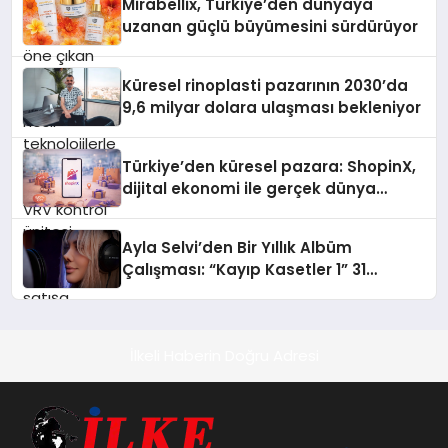
Mirabellix, Türkiye’den dünyaya
desteği ve akıllı sensör entegrasyonu
uzanan güçlü büyümesini sürdürüyor
sayesinde iklimlendirme sistemlerinin
yönetimini daha kolay, konforlu ve
verimli hale getiriyor. Enerji
Küresel rinoplasti pazarının 2030’da
verimliliğini artırırken modern yaşam
9,6 milyar dolara ulaşması bekleniyor
alanlarında teknolojiyi estetik ile bulu
Türkiye’den küresel pazara: ShopinX,
dijital ekonomi ile gerçek dünya
alışverişini bir araya getirmeyi
hedefliyor
Ayla Selvi’den Bir Yıllık Albüm
Çalışması: “Kayıp Kasetler 1” 31
Temmuz’da Çıktı
İlkeli Haberin Doğru Adresi