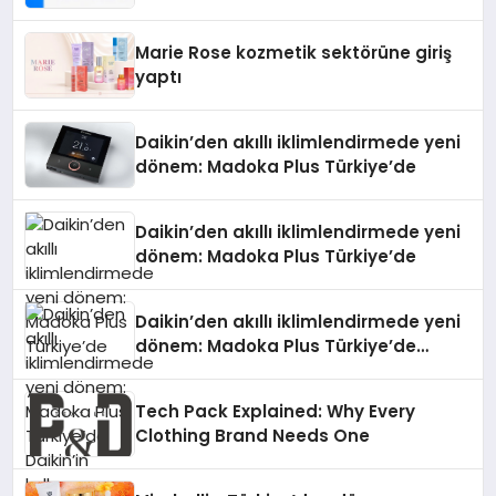
Teknolojisinde ISO ve TSSA
Düzenleyici Onaylarını Aldı
Marie Rose kozmetik sektörüne giriş
yaptı
Daikin’den akıllı iklimlendirmede yeni
dönem: Madoka Plus Türkiye’de
Daikin’den akıllı iklimlendirmede yeni
dönem: Madoka Plus Türkiye’de
Daikin’den akıllı iklimlendirmede yeni
dönem: Madoka Plus Türkiye’de
Daikin’in kullanıcı dostu tasarımıyla
öne çıkan Madoka ailesinin yeni nesil
Tech Pack Explained: Why Every
teknolojilerle donatılmış son modeli
Clothing Brand Needs One
VRV kontrol ünitesi Madoka Plus
Türkiye’de satışa sunuldu. Tam
dokunmatik ekranı, mobil uygulama