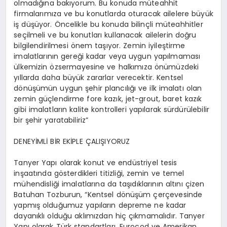
olmadığına bakıyorum. Bu konuda müteahhit
firmalarımıza ve bu konutlarda oturacak ailelere büyük
iş düşüyor. Öncelikle bu konuda bilinçli müteahhitler
seçilmeli ve bu konutları kullanacak ailelerin doğru
bilgilendirilmesi önem taşıyor. Zemin iyileştirme
imalatlarının gereği kadar veya uygun yapılmaması
ülkemizin özsermayesine ve halkımıza önümüzdeki
yıllarda daha büyük zararlar verecektir. Kentsel
dönüşümün uygun şehir plancılığı ve ilk imalatı olan
zemin güçlendirme fore kazık, jet-grout, baret kazık
gibi imalatların kalite kontrolleri yapılarak sürdürülebilir
bir şehir yaratabiliriz”
DENEYİMLİ BİR EKİPLE ÇALIŞIYORUZ
Tanyer Yapı olarak konut ve endüstriyel tesis
inşaatında gösterdikleri titizliği, zemin ve temel
mühendisliği imalatlarına da taşıdıklarının altını çizen
Batuhan Tozburun, “Kentsel dönüşüm çerçevesinde
yapmış olduğumuz yapıların depreme ne kadar
dayanıklı olduğu aklımızdan hiç çıkmamalıdır. Tanyer
Yapı olarak Türk standartları, Eurocod ve Amerikan