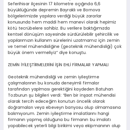
Seferihisar ilçesinin 17 kilometre açığında 6,6
büyüklüğünde depremin Bayraklı ve Bornova
bölgelerimizde yapılara verdiği büyük zararlar
konusunda hem maddi hem manevi olarak hepimiz
kötü tecrübelere sahibiz. Bu verilere baktığımızda
kentsel dönüşüm sayesinde sürdürülebilir şehircilik ve
yapılarımızın kullanım sürelerini uzatmamız için zemin
ve temel mühendisliğine (geoteknik mühendisliği) çok
büyük önem vermeliyiz” diye konuştu.
ZEMİN İYİLEŞTİRMELERİNİ İŞİN EHLİ FİRMALAR YAPMALI
Geoteknik mühendisliği ve zemin iyileştirme
çalışmalarının bu konuda deneyimli firmalar
tarafından yaplması gerektiğini kaydeden Batuhan
Tozburun şu bilgileri verdi: “Ben bir inşaat mühendisi
olarak tercih edeceğim konutun öncelik olarak
doğramaları veya ebeveyn banyosu olup olmamasına
bakmıyorum. Zemin iyileştirme imalatlarını hangi
firmanın yapmış olduğuna bu firmanın bu imalatı
yapabilecek yeterli bilgi birikimi veya ekipmanının olup