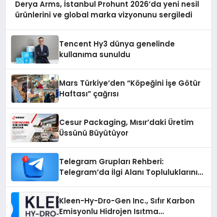
Derya Arms, İstanbul Prohunt 2026’da yeni nesil
ürünlerini ve global marka vizyonunu sergiledi
Tencent Hy3 dünya genelinde
kullanıma sunuldu
Mars Türkiye’den “Köpeğini İşe Götür
Haftası” çağrısı
Cesur Packaging, Mısır’daki Üretim
Üssünü Büyütüyor
Telegram Grupları Rehberi:
Telegram’da İlgi Alanı Topluluklarını
Bulmanın Kolaylığı
Kleen-Hy-Dro-Gen Inc., Sıfır Karbon
Emisyonlu Hidrojen Isıtma