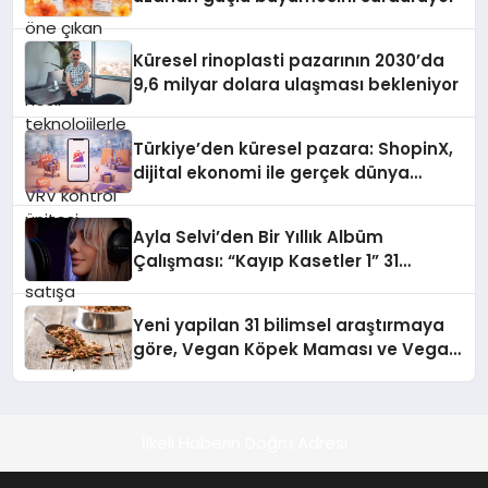
sayesinde iklimlendirme sistemlerinin
yönetimini daha kolay, konforlu ve
verimli hale getiriyor. Enerji
Küresel rinoplasti pazarının 2030’da
verimliliğini artırırken modern yaşam
9,6 milyar dolara ulaşması bekleniyor
alanlarında teknolojiyi estetik ile bulu
Türkiye’den küresel pazara: ShopinX,
dijital ekonomi ile gerçek dünya
alışverişini bir araya getirmeyi
hedefliyor
Ayla Selvi’den Bir Yıllık Albüm
Çalışması: “Kayıp Kasetler 1” 31
Temmuz’da Çıktı
Yeni yapilan 31 bilimsel araştırmaya
göre, Vegan Köpek Maması ve Vegan
Kedi Mamasının İyi Sindirildiğini
Ortaya Koydu
İlkeli Haberin Doğru Adresi