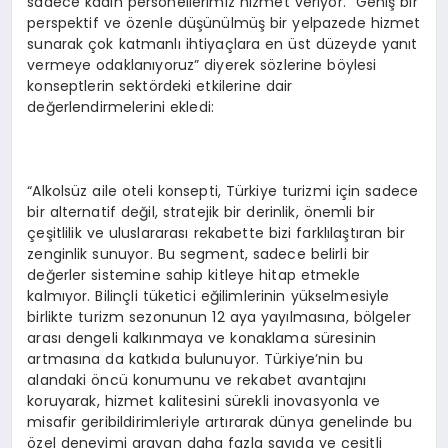
sadece kadın personellerimiz hizmet veriyor. Geniş bir
perspektif ve özenle düşünülmüş bir yelpazede hizmet
sunarak çok katmanlı ihtiyaçlara en üst düzeyde yanıt
vermeye odaklanıyoruz” diyerek sözlerine böylesi
konseptlerin sektördeki etkilerine dair
değerlendirmelerini ekledi:
“Alkolsüz aile oteli konsepti, Türkiye turizmi için sadece
bir alternatif değil, stratejik bir derinlik, önemli bir
çeşitlilik ve uluslararası rekabette bizi farklılaştıran bir
zenginlik sunuyor. Bu segment, sadece belirli bir
değerler sistemine sahip kitleye hitap etmekle
kalmıyor. Bilinçli tüketici eğilimlerinin yükselmesiyle
birlikte turizm sezonunun 12 aya yayılmasına, bölgeler
arası dengeli kalkınmaya ve konaklama süresinin
artmasına da katkıda bulunuyor. Türkiye’nin bu
alandaki öncü konumunu ve rekabet avantajını
koruyarak, hizmet kalitesini sürekli inovasyonla ve
misafir geribildirimleriyle artırarak dünya genelinde bu
özel deneyimi arayan daha fazla sayıda ve çeşitli