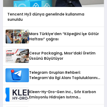
Tencent Hy3 dünya genelinde kullanıma
sunuldu
Mars Türkiye’den “Köpeğini İşe Götür
Haftası” çağrısı
Cesur Packaging, Mısır’daki Üretim
Üssünü Büyütüyor
Telegram Grupları Rehberi:
Telegram’da İlgi Alanı Topluluklarını
Bulmanın Kolaylığı
Kleen-Hy-Dro-Gen Inc., Sıfır Karbon
Emisyonlu Hidrojen Isıtma
Teknolojisinde ISO ve TSSA