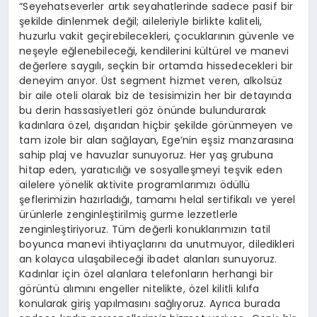
“Seyehatseverler artık seyahatlerinde sadece pasif bir
şekilde dinlenmek değil; aileleriyle birlikte kaliteli,
huzurlu vakit geçirebilecekleri, çocuklarının güvenle ve
neşeyle eğlenebileceği, kendilerini kültürel ve manevi
değerlere saygılı, seçkin bir ortamda hissedecekleri bir
deneyim arıyor. Üst segment hizmet veren, alkolsüz
bir aile oteli olarak biz de tesisimizin her bir detayında
bu derin hassasiyetleri göz önünde bulundurarak
kadınlara özel, dışarıdan hiçbir şekilde görünmeyen ve
tam izole bir alan sağlayan, Ege’nin eşsiz manzarasına
sahip plaj ve havuzlar sunuyoruz. Her yaş grubuna
hitap eden, yaratıcılığı ve sosyalleşmeyi teşvik eden
ailelere yönelik aktivite programlarımızı ödüllü
şeflerimizin hazırladığı, tamamı helal sertifikalı ve yerel
ürünlerle zenginleştirilmiş gurme lezzetlerle
zenginleştiriyoruz. Tüm değerli konuklarımızın tatil
boyunca manevi ihtiyaçlarını da unutmuyor, diledikleri
an kolayca ulaşabileceği ibadet alanları sunuyoruz.
Kadınlar için özel alanlara telefonların herhangi bir
görüntü alımını engeller nitelikte, özel kilitli kılıfa
konularak giriş yapılmasını sağlıyoruz. Ayrıca burada