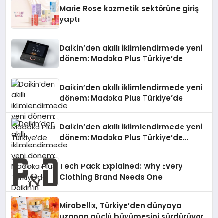
Düzenleyici Onaylarını Aldı
Marie Rose kozmetik sektörüne giriş
yaptı
Daikin’den akıllı iklimlendirmede yeni
dönem: Madoka Plus Türkiye’de
Daikin’den akıllı iklimlendirmede yeni
dönem: Madoka Plus Türkiye’de
Daikin’den akıllı iklimlendirmede yeni
dönem: Madoka Plus Türkiye’de
Daikin’in kullanıcı dostu tasarımıyla
öne çıkan Madoka ailesinin yeni nesil
Tech Pack Explained: Why Every
teknolojilerle donatılmış son modeli
Clothing Brand Needs One
VRV kontrol ünitesi Madoka Plus
Türkiye’de satışa sunuldu. Tam
dokunmatik ekranı, mobil uygulama
Mirabellix, Türkiye’den dünyaya
desteği ve akıllı sensör entegrasyonu
uzanan güçlü büyümesini sürdürüyor