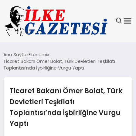
YAŞAM
Ana Sayfa
Ekonomi
Ticaret Bakanı Ömer Bolat, Türk Devletleri Teşkilatı
TEKNOLOJI
Toplantısı’nda İşbirliğine Vurgu Yaptı
SPOR
Ticaret Bakanı Ömer Bolat, Türk
SAĞLIK
Devletleri Teşkilatı
Toplantısı’nda İşbirliğine Vurgu
MAGAZIN
Yaptı
EKONOMI