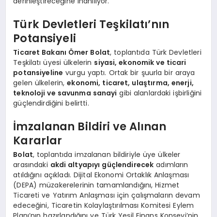
derinleştireceğine inanılıyor.
Türk Devletleri Teşkilatı’nın
Potansiyeli
Ticaret Bakanı Ömer Bolat
, toplantıda Türk Devletleri
Teşkilatı üyesi ülkelerin
siyasi, ekonomik ve ticari
potansiyeline
vurgu yaptı. Ortak bir şuurla bir araya
gelen ülkelerin,
ekonomi, ticaret, ulaştırma, enerji,
teknoloji ve savunma sanayi
gibi alanlardaki işbirliğini
güçlendirdiğini belirtti.
İmzalanan Bildiri ve Alınan
Kararlar
Bolat
, toplantıda imzalanan bildiriyle üye ülkeler
arasındaki
akdi altyapıyı güçlendirecek
adımların
atıldığını açıkladı. Dijital Ekonomi Ortaklık Anlaşması
(DEPA) müzakerelerinin tamamlandığını, Hizmet
Ticareti ve Yatırım Anlaşması için çalışmaların devam
edeceğini, Ticaretin Kolaylaştırılması Komitesi Eylem
Planı’nın hazırlandığını ve Türk Yeşil Finans Konseyi’nin