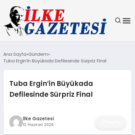
YAŞAM
Ana Sayfa
Gündem
Tuba Ergin’in Büyükada Defilesinde Sürpriz Final
TEKNOLOJI
SPOR
Tuba Ergin’in Büyükada
Defilesinde Sürpriz Final
SAĞLIK
MAGAZIN
İlke Gazetesi
Paylaş
12 Haziran 2026
EKONOMI