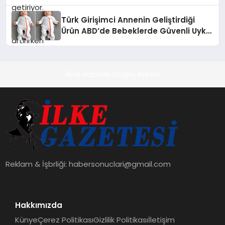
dönüşüyor”
Türk Girişimci Annenin Geliştirdiği
Ürün ABD’de Bebeklerde Güvenli Uyku
Standardına Yeni Bir Bakış Açısı
Getiriyor.
İlkeli Haberin Doğru Adresi
Reklam & İşbrliği:
habersonuclari@gmail.com
Hakkımızda
Künye
Çerez Politikası
Gizlilik Politikası
İletişim