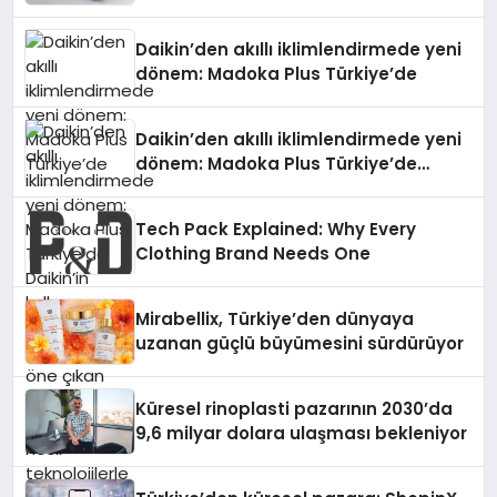
Daikin’den akıllı iklimlendirmede yeni
dönem: Madoka Plus Türkiye’de
Daikin’den akıllı iklimlendirmede yeni
dönem: Madoka Plus Türkiye’de
Daikin’in kullanıcı dostu tasarımıyla
öne çıkan Madoka ailesinin yeni nesil
Tech Pack Explained: Why Every
teknolojilerle donatılmış son modeli
Clothing Brand Needs One
VRV kontrol ünitesi Madoka Plus
Türkiye’de satışa sunuldu. Tam
dokunmatik ekranı, mobil uygulama
Mirabellix, Türkiye’den dünyaya
desteği ve akıllı sensör entegrasyonu
uzanan güçlü büyümesini sürdürüyor
sayesinde iklimlendirme sistemlerinin
yönetimini daha kolay, konforlu ve
verimli hale getiriyor. Enerji
Küresel rinoplasti pazarının 2030’da
verimliliğini artırırken modern yaşam
9,6 milyar dolara ulaşması bekleniyor
alanlarında teknolojiyi estetik ile bulu