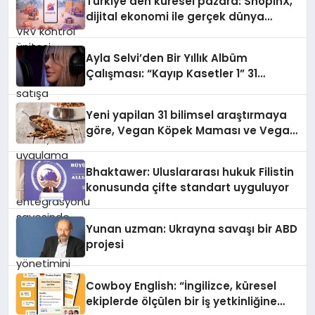
Türkiye’den küresel pazara: ShopinX,
dijital ekonomi ile gerçek dünya
alışverişini bir araya getirmeyi
hedefliyor
Ayla Selvi’den Bir Yıllık Albüm
Çalışması: “Kayıp Kasetler 1” 31
Temmuz’da Çıktı
Yeni yapilan 31 bilimsel araştırmaya
göre, Vegan Köpek Maması ve Vegan
Kedi Mamasının İyi Sindirildiğini
Ortaya Koydu
Bhaktawer: Uluslararası hukuk Filistin
konusunda çifte standart uyguluyor
Yunan uzman: Ukrayna savaşı bir ABD
projesi
Cowboy English: “İngilizce, küresel
ekiplerde ölçülen bir iş yetkinliğine