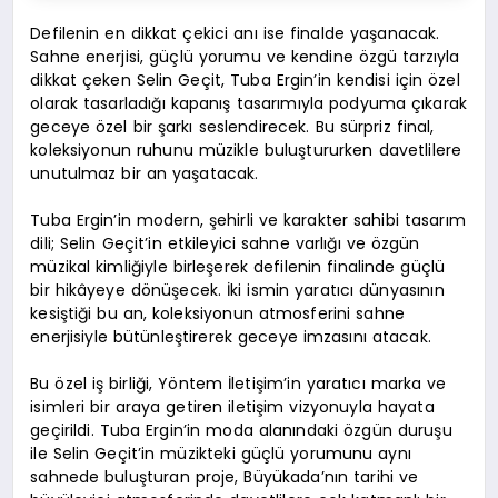
Defilenin en dikkat çekici anı ise finalde yaşanacak.
Sahne enerjisi, güçlü yorumu ve kendine özgü tarzıyla
dikkat çeken Selin Geçit, Tuba Ergin’in kendisi için özel
olarak tasarladığı kapanış tasarımıyla podyuma çıkarak
geceye özel bir şarkı seslendirecek. Bu sürpriz final,
koleksiyonun ruhunu müzikle buluştururken davetlilere
unutulmaz bir an yaşatacak.
Tuba Ergin’in modern, şehirli ve karakter sahibi tasarım
dili; Selin Geçit’in etkileyici sahne varlığı ve özgün
müzikal kimliğiyle birleşerek defilenin finalinde güçlü
bir hikâyeye dönüşecek. İki ismin yaratıcı dünyasının
kesiştiği bu an, koleksiyonun atmosferini sahne
enerjisiyle bütünleştirerek geceye imzasını atacak.
Bu özel iş birliği, Yöntem İletişim’in yaratıcı marka ve
isimleri bir araya getiren iletişim vizyonuyla hayata
geçirildi. Tuba Ergin’in moda alanındaki özgün duruşu
ile Selin Geçit’in müzikteki güçlü yorumunu aynı
sahnede buluşturan proje, Büyükada’nın tarihi ve