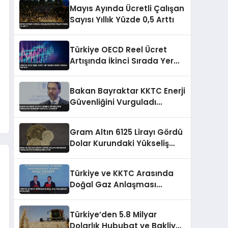
Denetim
Mayıs Ayında Ücretli Çalışan
Sayısı Yıllık Yüzde 0,5 Arttı
Türkiye OECD Reel Ücret
Artışında İkinci Sırada Yer
Aldı
Bakan Bayraktar KKTC Enerji
Güvenliğini Vurguladı
Teknecik Santrali Ziyareti
Gram Altın 6125 Lirayı Gördü
Dolar Kurundaki Yükseliş
Fiyatları Destekliyor
Türkiye ve KKTC Arasında
Doğal Gaz Anlaşması
İmzalandı
Türkiye’den 5.8 Milyar
Dolarlık Hububat ve Bakliyat