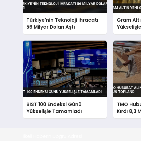
Türkiye’nin Teknoloji İhracatı
Gram Alt
56 Milyar Doları Aştı
Yükselişl
BIST 100 Endeksi Günü
TMO Hubu
Yükselişle Tamamladı
Kırdı 8,3 
Toplandı
İlkeli Haberin Doğru Adresi