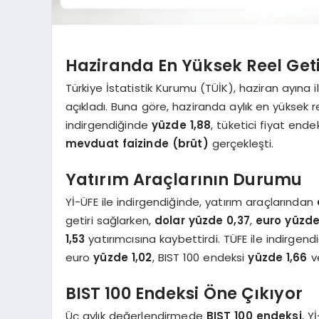
Haziranda En Yüksek Reel Geti
Türkiye İstatistik Kurumu (TÜİK), haziran ayına ili
açıkladı. Buna göre, haziranda aylık en yüksek reel
indirgendiğinde
yüzde 1,88
, tüketici fiyat ende
mevduat faizinde (brüt)
gerçekleşti.
Yatırım Araçlarının Durumu
Yİ-ÜFE ile indirgendiğinde, yatırım araçlarından
getiri sağlarken,
dolar
yüzde 0,37
,
euro
yüzde
1,53
yatırımcısına kaybettirdi. TÜFE ile indirgen
euro
yüzde 1,02
, BIST 100 endeksi
yüzde 1,66
ve
BIST 100 Endeksi Öne Çıkıyor
Üç aylık değerlendirmede
BIST 100 endeksi
, Y