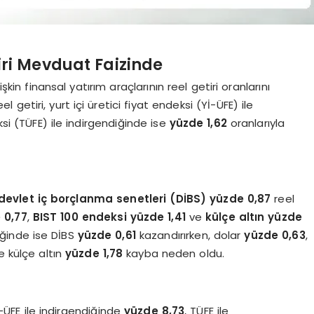
ri Mevduat Faizinde
şkin finansal yatırım araçlarının reel getiri oranlarını
 getiri, yurt içi üretici fiyat endeksi (Yİ-ÜFE) ile
ksi (TÜFE) ile indirgendiğinde ise
yüzde 1,62
oranlarıyla
devlet iç borçlanma senetleri (DİBS)
yüzde 0,87
reel
 0,77
,
BIST 100 endeksi
yüzde 1,41
ve
külçe altın
yüzde
diğinde ise DİBS
yüzde 0,61
kazandırırken, dolar
yüzde 0,63
,
 külçe altın
yüzde 1,78
kayba neden oldu.
İ-ÜFE ile indirgendiğinde
yüzde 8,73
, TÜFE ile