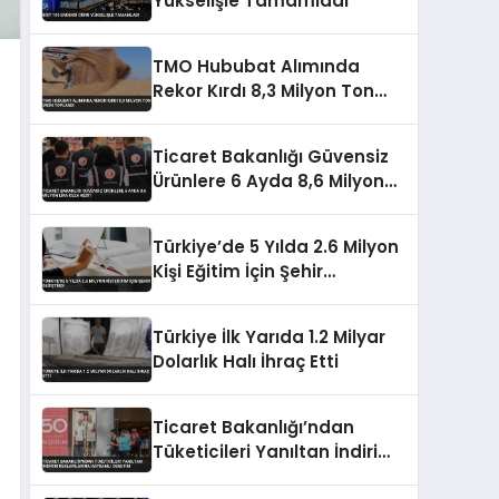
Yükselişle Tamamladı
TMO Hububat Alımında
Rekor Kırdı 8,3 Milyon Ton
Ürün Toplandı
Ticaret Bakanlığı Güvensiz
Ürünlere 6 Ayda 8,6 Milyon
Lira Ceza Kesti
Türkiye’de 5 Yılda 2.6 Milyon
Kişi Eğitim İçin Şehir
Değiştirdi
Türkiye İlk Yarıda 1.2 Milyar
Dolarlık Halı İhraç Etti
Ticaret Bakanlığı’ndan
Tüketicileri Yanıltan İndirim
Reklamlarına Kapsamlı