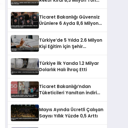
Rekor Kırdı 8,3 Milyon Ton
Ürün Toplandı
Ticaret Bakanlığı Güvensiz
Ürünlere 6 Ayda 8,6 Milyon
Lira Ceza Kesti
Türkiye’de 5 Yılda 2.6 Milyon
Kişi Eğitim İçin Şehir
Değiştirdi
Türkiye İlk Yarıda 1.2 Milyar
Dolarlık Halı İhraç Etti
Ticaret Bakanlığı’ndan
Tüketicileri Yanıltan İndirim
Reklamlarına Kapsamlı
Denetim
Mayıs Ayında Ücretli Çalışan
Sayısı Yıllık Yüzde 0,5 Arttı