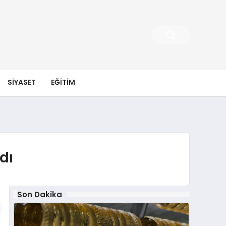
SIYASET
EĞITIM
dı
Son Dakika