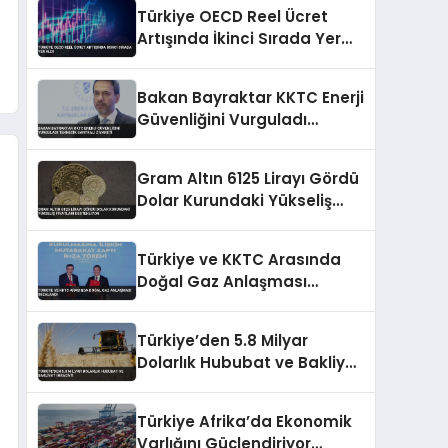
Türkiye OECD Reel Ücret
Artışında İkinci Sırada Yer
Aldı
Bakan Bayraktar KKTC Enerji
Güvenliğini Vurguladı
Teknecik Santrali Ziyareti
Gram Altın 6125 Lirayı Gördü
Dolar Kurundaki Yükseliş
Fiyatları Destekliyor
Türkiye ve KKTC Arasında
Doğal Gaz Anlaşması
İmzalandı
Türkiye’den 5.8 Milyar
Dolarlık Hububat ve Bakliyat
İhracatı
Türkiye Afrika’da Ekonomik
Varlığını Güçlendiriyor