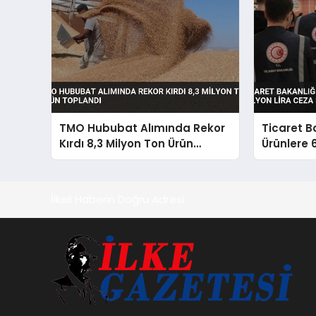
TMO Hububat Alımında Rekor
Ticaret B
Kırdı 8,3 Milyon Ton Ürün
Ürünlere 
Toplandı
Ceza Kest
İlkeli Haberin Doğru Adresi