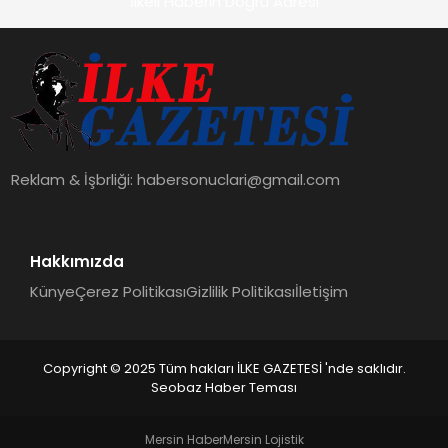
İlkeli Haberin Doğru Adresi
Reklam & İşbrliği:
habersonuclari@gmail.com
Hakkımızda
Künye
Çerez Politikası
Gizlilik Politikası
İletişim
Copyright © 2025 Tüm hakları İLKE GAZETESİ 'nde saklıdır.
Seobaz Haber Teması
Mersin Haber
Mersin Lojistik