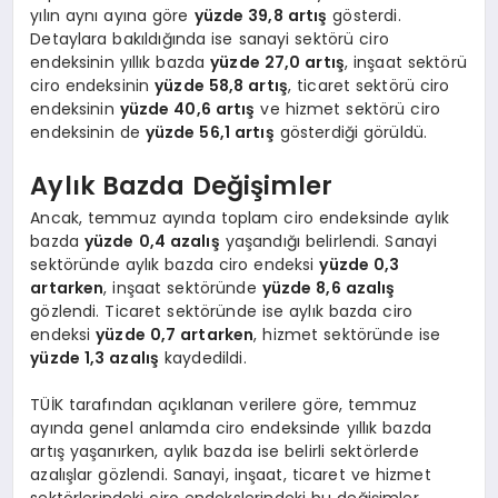
yılın aynı ayına göre
yüzde 39,8 artış
gösterdi.
Detaylara bakıldığında ise sanayi sektörü ciro
endeksinin yıllık bazda
yüzde 27,0 artış
, inşaat sektörü
ciro endeksinin
yüzde 58,8 artış
, ticaret sektörü ciro
endeksinin
yüzde 40,6 artış
ve hizmet sektörü ciro
endeksinin de
yüzde 56,1 artış
gösterdiği görüldü.
Aylık Bazda Değişimler
Ancak, temmuz ayında toplam ciro endeksinde aylık
bazda
yüzde 0,4 azalış
yaşandığı belirlendi. Sanayi
sektöründe aylık bazda ciro endeksi
yüzde 0,3
artarken
, inşaat sektöründe
yüzde 8,6 azalış
gözlendi. Ticaret sektöründe ise aylık bazda ciro
endeksi
yüzde 0,7 artarken
, hizmet sektöründe ise
yüzde 1,3 azalış
kaydedildi.
TÜİK tarafından açıklanan verilere göre, temmuz
ayında genel anlamda ciro endeksinde yıllık bazda
artış yaşanırken, aylık bazda ise belirli sektörlerde
azalışlar gözlendi. Sanayi, inşaat, ticaret ve hizmet