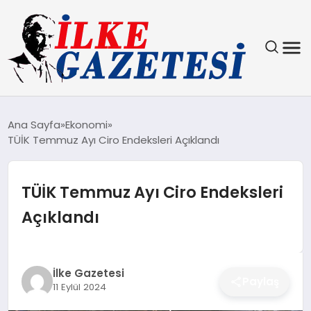
YAŞAM
Ana Sayfa
Ekonomi
TÜİK Temmuz Ayı Ciro Endeksleri Açıklandı
TEKNOLOJI
SPOR
TÜİK Temmuz Ayı Ciro Endeksleri
Açıklandı
SAĞLIK
MAGAZIN
İlke Gazetesi
Paylaş
11 Eylül 2024
EKONOMI