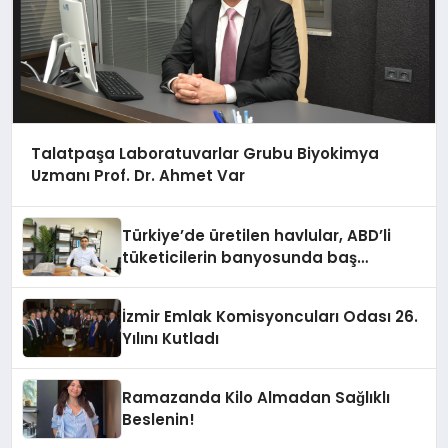
Talatpaşa Laboratuvarlar Grubu Biyokimya
Uzmanı Prof. Dr. Ahmet Var
Türkiye’de üretilen havlular, ABD’li
tüketicilerin banyosunda baş
kahraman oluyor
İzmir Emlak Komisyoncuları Odası 26.
Yılını Kutladı
Ramazanda Kilo Almadan Sağlıklı
Beslenin!