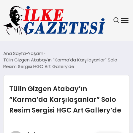
YAŞAM
Ana Sayfa
Yaşam
Tülin Gizgen Atabay’ın “Karma’da Karşılaşanlar” Solo
TEKNOLOJI
Resim Sergisi HGC Art Gallery’de
SPOR
Tülin Gizgen Atabay’ın
SAĞLIK
“Karma’da Karşılaşanlar” Solo
Resim Sergisi HGC Art Gallery’de
MAGAZIN
EKONOMI