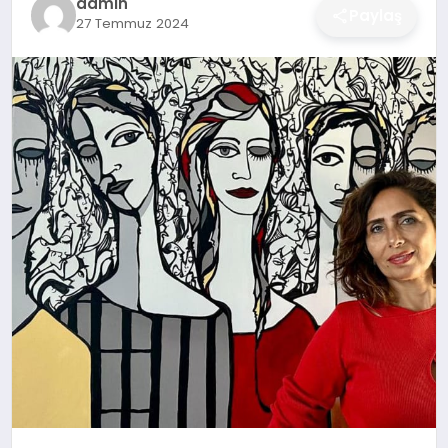
admin
Paylaş
27 Temmuz 2024
DÜNYA
SIYASET
EĞITIM