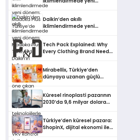
iklimlendirmede yeni
dönem: Madoka Plus
Türkiye’de
Daikin’den akıllı
iklimlendirmede yeni
dönem: Madoka Plus
Türkiye’de Daikin’in kullanıcı
Tech Pack Explained: Why
dostu tasarımıyla öne çıkan
Every Clothing Brand Needs
Madoka ailesinin yeni nesil
One
teknolojilerle donatılmış son
modeli VRV kontrol ünitesi
Mirabellix, Türkiye’den
Madoka Plus Türkiye’de
dünyaya uzanan güçlü
satışa sunuldu. Tam
büyümesini sürdürüyor
dokunmatik ekranı, mobil
uygulama desteği ve akıllı
Küresel rinoplasti pazarının
sensör entegrasyonu
2030’da 9,6 milyar dolara
sayesinde iklimlendirme
ulaşması bekleniyor
sistemlerinin yönetimini
Türkiye’den küresel pazara:
daha kolay, konforlu ve
ShopinX, dijital ekonomi ile
verimli hale getiriyor. Enerji
gerçek dünya alışverişini bir
verimliliğini artırırken