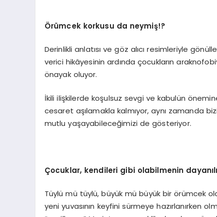
Örümcek korkusu da neymiş
!?
Derinlikli anlatısı ve göz alıcı resimleriyle gö
verici hikâyesinin ardında çocukların araknofo
önayak oluyor.
İkili ilişkilerde koşulsuz sevgi ve kabulün önem
cesaret aşılamakla kalmıyor, aynı zamanda bizi
mutlu yaşayabileceğimizi de gösteriyor.
Çocuklar, kendileri gibi olabilmenin dayanı
Tüylü mü tüylü, büyük mü büyük bir örümcek ola
yeni yuvasının keyfini sürmeye hazırlanırken ol