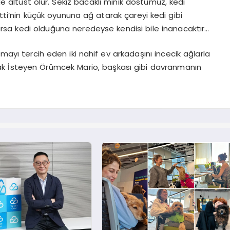
de altüst olur. Sekiz bacaklı minik dostumuz, kedi
i’nin küçük oyununa ağ atarak çareyi kedi gibi
rsa kedi olduğuna neredeyse kendisi bile inanacaktır…
nmayı tercih eden
iki nahif ev arkadaşını incecik ağlarla
k İsteyen Örümcek Mario, başkası gibi davranmanın