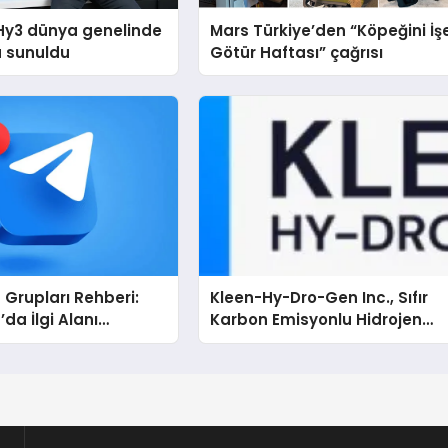
Hy3 dünya genelinde
Mars Türkiye’den “Köpeğini İş
a sunuldu
Götür Haftası” çağrısı
Grupları Rehberi:
Kleen-Hy-Dro-Gen Inc., Sıfır
da İlgi Alanı
Karbon Emisyonlu Hidrojen
arını Bulmanın
Isıtma Teknolojisinde ISO ve
TSSA Düzenleyici Onaylarını
Aldı