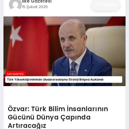
İlke Gazetesi
Paylaş
15 Şubat 2025
DÜNYA
SIYASET
EĞITIM
Özvar: Türk Bilim İnsanlarının
Gücünü Dünya Çapında
Artıracağız