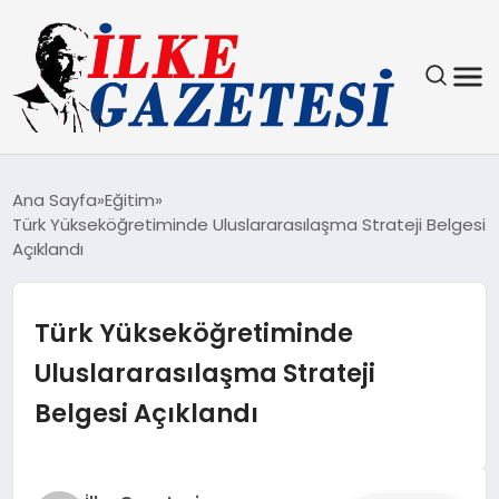
YAŞAM
Ana Sayfa
Eğitim
Türk Yükseköğretiminde Uluslararasılaşma Strateji Belgesi
TEKNOLOJI
Açıklandı
SPOR
Türk Yükseköğretiminde
SAĞLIK
Uluslararasılaşma Strateji
Belgesi Açıklandı
MAGAZIN
EKONOMI