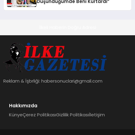
Düşündüğümde Beni Kurtardı”
İlkeli Haberin Doğru Adresi
Reklam & İşbrliği:
habersonuclari@gmail.com
Hakkımızda
Künye
Çerez Politikası
Gizlilik Politikası
İletişim