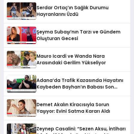
Serdar Ortaç’ın Sağlık Durumu
Hayranlarını Üzdü
Şeyma Subaşı’nın Tarzı ve Gündem
Oluşturan Gecesi
Mauro Icardi ve Wanda Nara
Arasındaki Gerilim Yükseliyor
Adana’da Trafik Kazasında Hayatını
Kaybeden Bayhan’ın Babası Son
Yolculuğuna Uğurlandı
Demet Akalın Kiracısıyla Sorun
Yaşıyor: Evini Satma Kararı Aldı
Zeynep Casalini: “Sezen Aksu, İntiharı