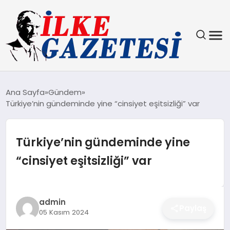
YAŞAM
Ana Sayfa
Gündem
Türkiye’nin gündeminde yine “cinsiyet eşitsizliği” var
TEKNOLOJI
SPOR
Türkiye’nin gündeminde yine
“cinsiyet eşitsizliği” var
SAĞLIK
MAGAZIN
admin
Paylaş
05 Kasım 2024
EKONOMI