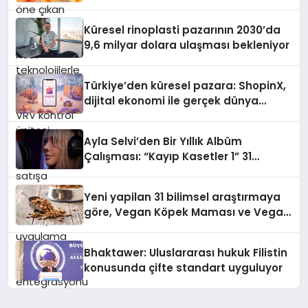
yönetimini daha kolay, konforlu ve
verimli hale getiriyor. Enerji
Küresel rinoplasti pazarının 2030’da
verimliliğini artırırken modern yaşam
9,6 milyar dolara ulaşması bekleniyor
alanlarında teknolojiyi estetik ile bulu
Türkiye’den küresel pazara: ShopinX,
dijital ekonomi ile gerçek dünya
alışverişini bir araya getirmeyi
hedefliyor
Ayla Selvi’den Bir Yıllık Albüm
Çalışması: “Kayıp Kasetler 1” 31
Temmuz’da Çıktı
Yeni yapilan 31 bilimsel araştırmaya
göre, Vegan Köpek Maması ve Vegan
Kedi Mamasının İyi Sindirildiğini
Ortaya Koydu
Bhaktawer: Uluslararası hukuk Filistin
konusunda çifte standart uyguluyor