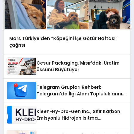
Mars Türkiye’den “Köpeğini İşe Götür Haftası”
çağrısı
Cesur Packaging, Mısır’daki Üretim
Üssünü Büyütüyor
Telegram Grupları Rehberi:
Telegram’da İlgi Alanı Topluluklarını
Bulmanın Kolaylığı
Kleen-Hy-Dro-Gen Inc., Sıfır Karbon
Emisyonlu Hidrojen Isıtma
Teknolojisinde ISO ve TSSA
Düzenleyici Onaylarını Aldı