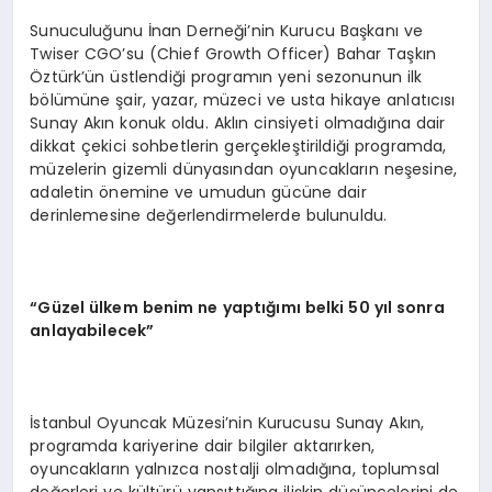
Sunuculuğunu İnan Derneği’nin Kurucu Başkanı ve
Twiser CGO’su (Chief Growth Officer) Bahar Taşkın
Öztürk’ün üstlendiği programın yeni sezonunun ilk
bölümüne şair, yazar, müzeci ve usta hikaye anlatıcısı
Sunay Akın konuk oldu. Aklın cinsiyeti olmadığına dair
dikkat çekici sohbetlerin gerçekleştirildiği programda,
müzelerin gizemli dünyasından oyuncakların neşesine,
adaletin önemine ve umudun gücüne dair
derinlemesine değerlendirmelerde bulunuldu.
“Güzel ülkem benim ne yaptığımı belki 50 yıl sonra
anlayabilecek”
İstanbul Oyuncak Müzesi’nin Kurucusu Sunay Akın,
programda kariyerine dair bilgiler aktarırken,
oyuncakların yalnızca nostalji olmadığına, toplumsal
değerleri ve kültürü yansıttığına ilişkin düşüncelerini de