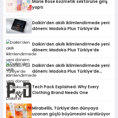
Marie Rose kozmetik sektörüne giriş
yaptı
Daikin’den akıllı iklimlendirmede yeni
dönem: Madoka Plus Türkiye’de
Daikin’den akıllı iklimlendirmede yeni
dönem: Madoka Plus Türkiye’de
Daikin’den akıllı iklimlendirmede yeni
dönem: Madoka Plus Türkiye’de
Daikin’in kullanıcı dostu tasarımıyla
öne çıkan Madoka ailesinin yeni nesil
Tech Pack Explained: Why Every
teknolojilerle donatılmış son modeli
Clothing Brand Needs One
VRV kontrol ünitesi Madoka Plus
Türkiye’de satışa sunuldu. Tam
dokunmatik ekranı, mobil uygulama
Mirabellix, Türkiye’den dünyaya
desteği ve akıllı sensör entegrasyonu
uzanan güçlü büyümesini sürdürüyor
sayesinde iklimlendirme sistemlerinin