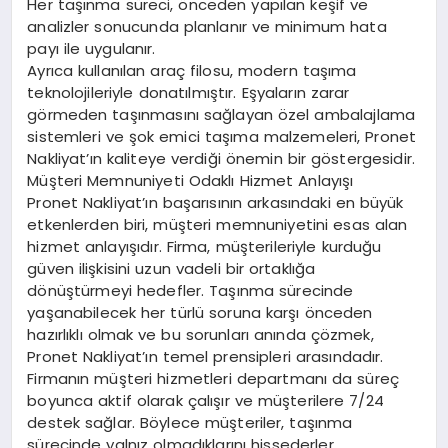
Her taşınma süreci, önceden yapılan keşif ve
analizler sonucunda planlanır ve minimum hata
payı ile uygulanır.
Ayrıca kullanılan araç filosu, modern taşıma
teknolojileriyle donatılmıştır. Eşyaların zarar
görmeden taşınmasını sağlayan özel ambalajlama
sistemleri ve şok emici taşıma malzemeleri, Pronet
Nakliyat’ın kaliteye verdiği önemin bir göstergesidir.
Müşteri Memnuniyeti Odaklı Hizmet Anlayışı
Pronet Nakliyat’ın başarısının arkasındaki en büyük
etkenlerden biri, müşteri memnuniyetini esas alan
hizmet anlayışıdır. Firma, müşterileriyle kurduğu
güven ilişkisini uzun vadeli bir ortaklığa
dönüştürmeyi hedefler. Taşınma sürecinde
yaşanabilecek her türlü soruna karşı önceden
hazırlıklı olmak ve bu sorunları anında çözmek,
Pronet Nakliyat’ın temel prensipleri arasındadır.
Firmanın müşteri hizmetleri departmanı da süreç
boyunca aktif olarak çalışır ve müşterilere 7/24
destek sağlar. Böylece müşteriler, taşınma
sürecinde yalnız olmadıklarını hissederler.