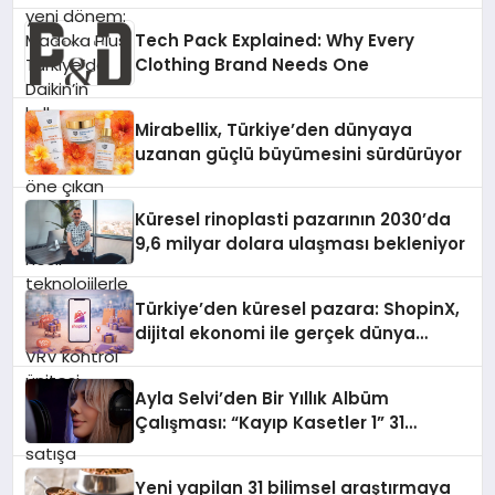
öne çıkan Madoka ailesinin yeni nesil
Tech Pack Explained: Why Every
teknolojilerle donatılmış son modeli
Clothing Brand Needs One
VRV kontrol ünitesi Madoka Plus
Türkiye’de satışa sunuldu. Tam
dokunmatik ekranı, mobil uygulama
Mirabellix, Türkiye’den dünyaya
desteği ve akıllı sensör entegrasyonu
uzanan güçlü büyümesini sürdürüyor
sayesinde iklimlendirme sistemlerinin
yönetimini daha kolay, konforlu ve
verimli hale getiriyor. Enerji
Küresel rinoplasti pazarının 2030’da
verimliliğini artırırken modern yaşam
9,6 milyar dolara ulaşması bekleniyor
alanlarında teknolojiyi estetik ile bulu
Türkiye’den küresel pazara: ShopinX,
dijital ekonomi ile gerçek dünya
alışverişini bir araya getirmeyi
hedefliyor
Ayla Selvi’den Bir Yıllık Albüm
Çalışması: “Kayıp Kasetler 1” 31
Temmuz’da Çıktı
Yeni yapilan 31 bilimsel araştırmaya