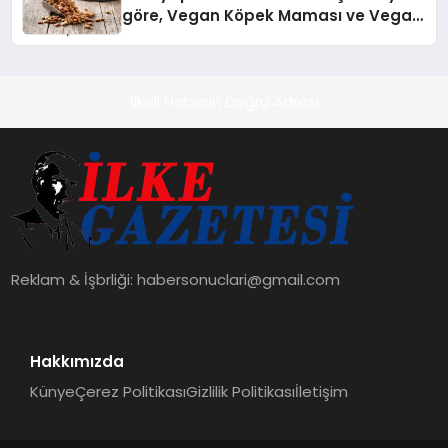
göre, Vegan Köpek Maması ve Vegan
Kedi Mamasının İyi Sindirildiğini
Ortaya Koydu
İlkeli Haberin Doğru Adresi
Reklam & İşbrliği:
habersonuclari@gmail.com
Hakkımızda
Künye
Çerez Politikası
Gizlilik Politikası
İletişim