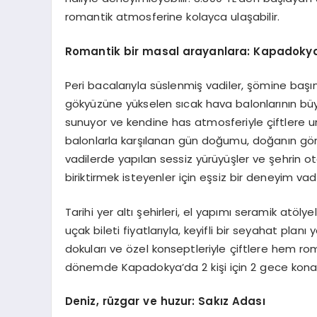
romantik atmosferine kolayca ulaşabilir.
Romantik bir masal arayanlara: Kapadoky
Peri bacalarıyla süslenmiş vadiler, şömine başınd
gökyüzüne yükselen sıcak hava balonlarının büy
sunuyor ve kendine has atmosferiyle çiftlere
balonlarla karşılanan gün doğumu, doğanın gö
vadilerde yapılan sessiz yürüyüşler ve şehrin o
biriktirmek isteyenler için eşsiz bir deneyim vad
Tarihi yer altı şehirleri, el yapımı seramik atöl
uçak bileti fiyatlarıyla, keyifli bir seyahat pla
dokuları ve özel konseptleriyle çiftlere hem r
dönemde Kapadokya’da 2 kişi için 2 gece konakla
Deniz, rüzgar ve huzur: Sakız Adası