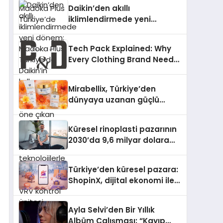
Türkiye’de
Daikin’den akıllı
iklimlendirmede yeni
dönem: Madoka Plus
Türkiye’de Daikin’in kullanıcı
Tech Pack Explained: Why
dostu tasarımıyla öne çıkan
Every Clothing Brand Needs
Madoka ailesinin yeni nesil
One
teknolojilerle donatılmış son
modeli VRV kontrol ünitesi
Mirabellix, Türkiye’den
Madoka Plus Türkiye’de
dünyaya uzanan güçlü
satışa sunuldu. Tam
büyümesini sürdürüyor
dokunmatik ekranı, mobil
uygulama desteği ve akıllı
Küresel rinoplasti pazarının
sensör entegrasyonu
2030’da 9,6 milyar dolara
sayesinde iklimlendirme
ulaşması bekleniyor
sistemlerinin yönetimini
Türkiye’den küresel pazara:
daha kolay, konforlu ve
ShopinX, dijital ekonomi ile
verimli hale getiriyor. Enerji
gerçek dünya alışverişini bir
verimliliğini artırırken
araya getirmeyi hedefliyor
modern yaşam alanlarında
Ayla Selvi’den Bir Yıllık
teknolojiyi estetik ile bulu
Albüm Çalışması: “Kayıp