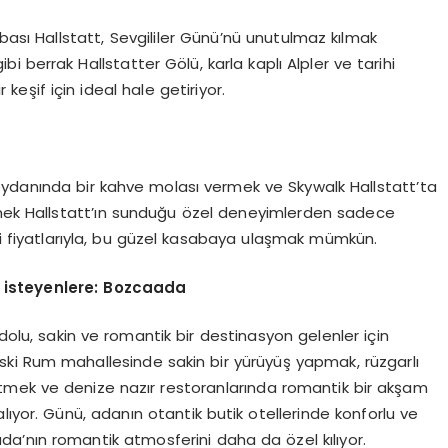
ası Hallstatt, Sevgililer Günü’nü unutulmaz kılmak
bi berrak Hallstatter Gölü, karla kaplı Alpler ve tarihi
keşif için ideal hale getiriyor.
eydanında bir kahve molası vermek ve Skywalk Hallstatt’ta
rmek Hallstatt’ın sunduğu özel deneyimlerden sadece
eti fiyatlarıyla, bu güzel kasabaya ulaşmak mümkün.
k isteyenlere: Bozcaada
 dolu, sakin ve romantik bir destinasyon gelenler için
eski Rum mahallesinde sakin bir yürüyüş yapmak, rüzgarlı
tmek ve denize nazır restoranlarında romantik bir akşam
lıyor. Günü, adanın otantik butik otellerinde konforlu ve
a’nın romantik atmosferini daha da özel kılıyor.