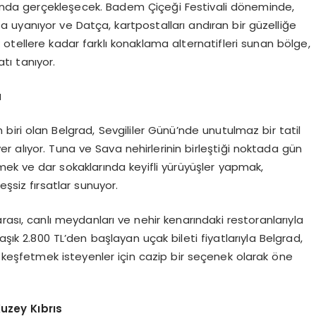
arasında gerçekleşecek. Badem Çiçeği Festivali döneminde,
 uyanıyor ve Datça, kartpostalları andıran bir güzelliğe
otellere kadar farklı konaklama alternatifleri sunan bölge,
tı tanıyor.
ü
biri olan Belgrad, Sevgililer Günü’nde unutulmaz bir tatil
 alıyor. Tuna ve Sava nehirlerinin birleştiği noktada gün
mek ve dar sokaklarında keyifli yürüyüşler yapmak,
şsiz fırsatlar sunuyor.
ası, canlı meydanları ve nehir kenarındaki restoranlarıyla
aşık 2.800 TL’den başlayan uçak bileti fiyatlarıyla Belgrad,
 keşfetmek isteyenler için cazip bir seçenek olarak öne
uzey Kıbrıs