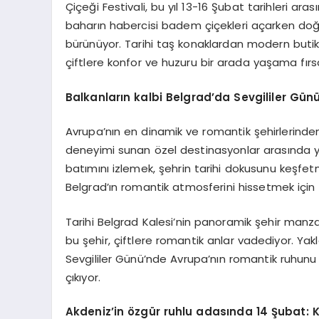
Çiçeği Festivali, bu yıl 13-16 Şubat tarihleri 
baharın habercisi badem çiçekleri açarken doğa
bürünüyor. Tarihi taş konaklardan modern butik 
çiftlere konfor ve huzuru bir arada yaşama fırsa
Balkanların k
albi Belgrad
’
da Sevgililer Gün
Avrupa’nın en dinamik ve romantik şehirlerinden 
deneyimi sunan özel destinasyonlar arasında yer
batımını izlemek, şehrin tarihi dokusunu keşfet
Belgrad’ın romantik atmosferini hissetmek için e
Tarihi Belgrad Kalesi’nin panoramik şehir manzar
bu şehir, çiftlere romantik anlar vadediyor. Yakl
Sevgililer Günü’nde Avrupa’nın romantik ruhunu
çıkıyor.
Akdeniz
’
in özgür ruhlu a
das
ında 14 Şubat: K