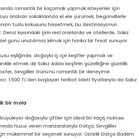
ıyısında romantik bir kaçamak yapmak isteyenler için
loyu andıran sokaklarında el ele yürümek, begonvillerle
nizin tuzlu kokusunu hissetmek, bu destinasyonun
Deniz kıyısındaki şirin restoranlarda ve otellerde, Sakız
el günü unutulmaz kılmak için harika bir fırsat sunuyor.
okusu eşliğinde, doğayla iç içe keşifler yapmak ve
ıklık etmek de Sakız Adası keşfinin güzelliğine güzellik
tmosfer, Sevgililer Günü’nü romantik bir deneyime
r. 1.500 TL’den başlayan feribot bileti fiyatlarıyla da Sakız
ik bir m
ola
büyüleyici doğasıyla çiftler için ideal bir kaçış noktası.
ımında huzur veren manzaralarıyla Datça, Sevgililer
 için mükemmel bir seçenek sunuyor. Üstelik Datça Badem