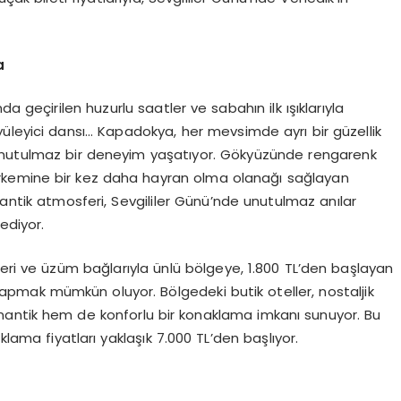
a
a geçirilen huzurlu saatler ve sabahın ilk ışıklarıyla
üleyici dansı… Kapadokya, her mevsimde ayrı bir güzellik
 unutulmaz bir deneyim yaşatıyor. Gökyüzünde rengarenk
rkemine bir kez daha hayran olma olanağı sağlayan
tantik atmosferi, Sevgililer Günü’nde unutulmaz anılar
ediyor.
yeleri ve üzüm bağlarıyla ünlü bölgeye, 1.800 TL’den başlayan
nı yapmak mümkün oluyor. Bölgedeki butik oteller, nostaljik
omantik hem de konforlu bir konaklama imkanı sunuyor. Bu
ma fiyatları yaklaşık 7.000 TL’den başlıyor.