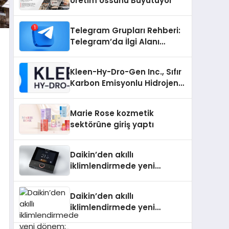
Üretim Üssünü Büyütüyor
Telegram Grupları Rehberi:
Telegram’da İlgi Alanı
Topluluklarını Bulmanın
Kolaylığı
Kleen-Hy-Dro-Gen Inc., Sıfır
Karbon Emisyonlu Hidrojen
Isıtma Teknolojisinde ISO ve
TSSA Düzenleyici Onaylarını
Marie Rose kozmetik
Aldı
sektörüne giriş yaptı
Daikin’den akıllı
iklimlendirmede yeni
dönem: Madoka Plus
Türkiye’de
Daikin’den akıllı
iklimlendirmede yeni
dönem: Madoka Plus