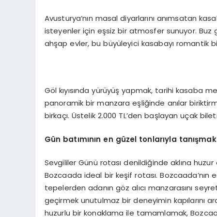
Avusturya’nın masal diyarlarını anımsatan kasab
isteyenler için eşsiz bir atmosfer sunuyor. Buz gi
ahşap evler, bu büyüleyici kasabayı romantik bir 
Göl kıyısında yürüyüş yapmak, tarihi kasaba m
panoramik bir manzara eşliğinde anılar birikti
birkaçı. Üstelik 2.000 TL’den başlayan uçak bil
Gün batımının en güzel tonlarıyla tanışma
Sevgililer Günü rotası denildiğinde aklına huzur
Bozcaada ideal bir keşif rotası. Bozcaada’nın 
tepelerden adanın göz alıcı manzarasını seyre
geçirmek unutulmaz bir deneyimin kapılarını ara
huzurlu bir konaklama ile tamamlamak, Bozcaad