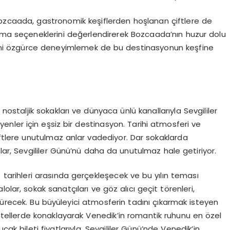
Bozcaada, gastronomik keşiflerden hoşlanan çiftlere de
alama seçeneklerini değerlendirerek Bozcaada’nın huzur dolu
erini özgürce deneyimlemek de bu destinasyonun keşfine
 nostaljik sokakları ve dünyaca ünlü kanallarıyla Sevgililer
ler için eşsiz bir destinasyon. Tarihi atmosferi ve
iftlere unutulmaz anlar vadediyor. Dar sokaklarda
lar, Sevgililer Günü’nü daha da unutulmaz hale getiriyor.
 tarihleri arasında gerçekleşecek ve bu yılın teması
olar, sokak sanatçıları ve göz alıcı geçit törenleri,
türecek. Bu büyüleyici atmosferin tadını çıkarmak isteyen
otellerde konaklayarak Venedik’in romantik ruhunu en özel
çak bileti fiyatlarıyla, Sevgililer Günü’nde Venedik’in