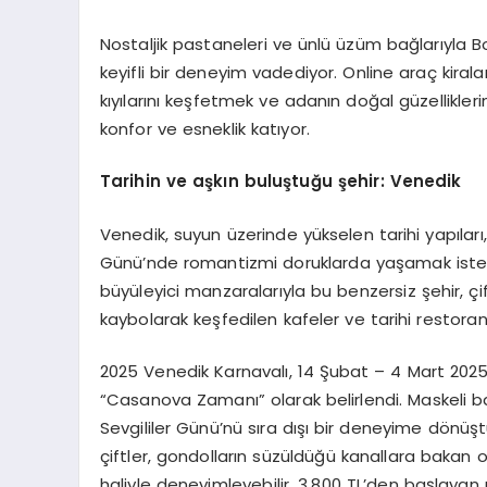
Nostaljik pastaneleri ve ünlü üzüm bağlarıyla 
keyifli bir deneyim vadediyor. Online araç kir
kıyılarını keşfetmek ve adanın doğal güzellikl
konfor ve esneklik katıyor.
Tarihin ve aşkın buluştuğu şehir: Venedik
Venedik, suyun üzerinde yükselen tarihi yapıları,
Günü’nde romantizmi doruklarda yaşamak isteyen
büyüleyici manzaralarıyla bu benzersiz şehir, ç
kaybolarak keşfedilen kafeler ve tarihi restoran
2025 Venedik Karnavalı, 14 Şubat – 4 Mart 2025
“Casanova Zamanı” olarak belirlendi. Maskeli bal
Sevgililer Günü’nü sıra dışı bir deneyime dönüş
çiftler, gondolların süzüldüğü kanallara bakan 
haliyle deneyimleyebilir. 3.800 TL’den başlayan u