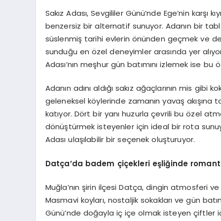
Sakız Adası, Sevgililer Günü’nde Ege’nin karşı k
benzersiz bir alternatif sunuyor. Adanın bir tab
süslenmiş tarihi evlerin önünden geçmek ve de
sunduğu en özel deneyimler arasında yer alıyor. 
Adası’nın meşhur gün batımını izlemek ise bu öz
Adanın adını aldığı sakız ağaçlarının mis gibi k
geleneksel köylerinde zamanın yavaş akışına tan
katıyor. Dört bir yanı huzurla çevrili bu özel a
dönüştürmek isteyenler için ideal bir rota sunuyo
Adası ulaşılabilir bir seçenek oluşturuyor.
Datça
’
da
badem çiçekleri eşliğinde romant
Muğla’nın şirin ilçesi Datça, dingin atmosferi ve 
Masmavi koyları, nostaljik sokakları ve gün bat
Günü’nde doğayla iç içe olmak isteyen çiftler