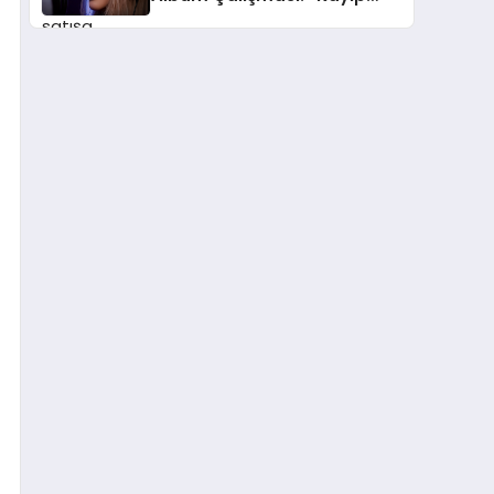
Kasetler 1” 31 Temmuz’da
Çıktı