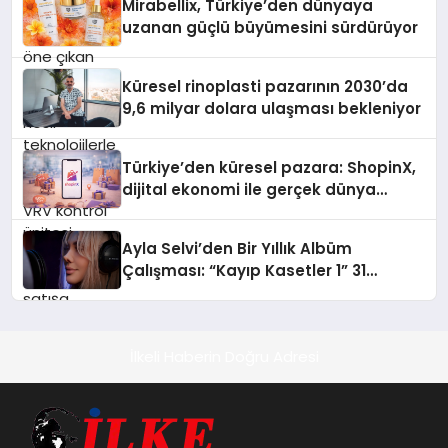
Mirabellix, Türkiye’den dünyaya
desteği ve akıllı sensör entegrasyonu
uzanan güçlü büyümesini sürdürüyor
sayesinde iklimlendirme sistemlerinin
yönetimini daha kolay, konforlu ve
verimli hale getiriyor. Enerji
Küresel rinoplasti pazarının 2030’da
verimliliğini artırırken modern yaşam
9,6 milyar dolara ulaşması bekleniyor
alanlarında teknolojiyi estetik ile bulu
Türkiye’den küresel pazara: ShopinX,
dijital ekonomi ile gerçek dünya
alışverişini bir araya getirmeyi
hedefliyor
Ayla Selvi’den Bir Yıllık Albüm
Çalışması: “Kayıp Kasetler 1” 31
Temmuz’da Çıktı
İlkeli Haberin Doğru Adresi