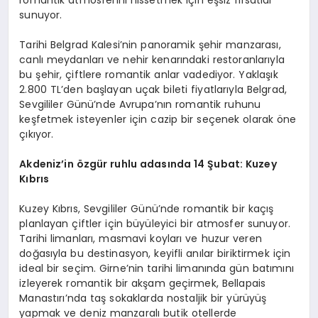
romantik atmosferini hissetmek için eşsiz fırsatlar
sunuyor.
Tarihi Belgrad Kalesi’nin panoramik şehir manzarası,
canlı meydanları ve nehir kenarındaki restoranlarıyla
bu şehir, çiftlere romantik anlar vadediyor. Yaklaşık
2.800 TL’den başlayan uçak bileti fiyatlarıyla Belgrad,
Sevgililer Günü’nde Avrupa’nın romantik ruhunu
keşfetmek isteyenler için cazip bir seçenek olarak öne
çıkıyor.
Akdeniz
’
in özgür ruhlu a
das
ında 14 Şubat: Kuzey
Kıbrıs
Kuzey Kıbrıs, Sevgililer Günü’nde romantik bir kaçış
planlayan çiftler için büyüleyici bir atmosfer sunuyor.
Tarihi limanları, masmavi koyları ve huzur veren
doğasıyla bu destinasyon, keyifli anılar biriktirmek için
ideal bir seçim. Girne’nin tarihi limanında gün batımını
izleyerek romantik bir akşam geçirmek, Bellapais
Manastırı’nda taş sokaklarda nostaljik bir yürüyüş
yapmak ve deniz manzaralı butik otellerde