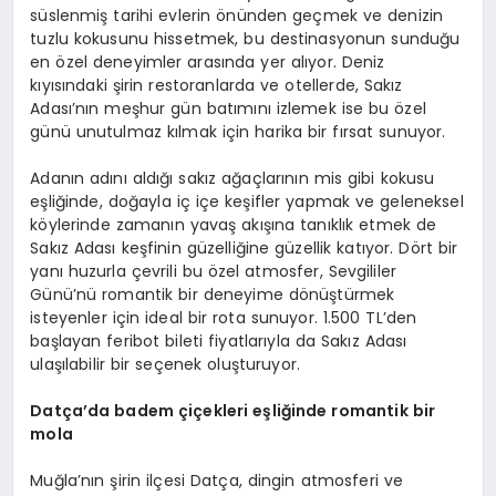
süslenmiş tarihi evlerin önünden geçmek ve denizin
tuzlu kokusunu hissetmek, bu destinasyonun sunduğu
en özel deneyimler arasında yer alıyor. Deniz
kıyısındaki şirin restoranlarda ve otellerde, Sakız
Adası’nın meşhur gün batımını izlemek ise bu özel
günü unutulmaz kılmak için harika bir fırsat sunuyor.
Adanın adını aldığı sakız ağaçlarının mis gibi kokusu
eşliğinde, doğayla iç içe keşifler yapmak ve geleneksel
köylerinde zamanın yavaş akışına tanıklık etmek de
Sakız Adası keşfinin güzelliğine güzellik katıyor. Dört bir
yanı huzurla çevrili bu özel atmosfer, Sevgililer
Günü’nü romantik bir deneyime dönüştürmek
isteyenler için ideal bir rota sunuyor. 1.500 TL’den
başlayan feribot bileti fiyatlarıyla da Sakız Adası
ulaşılabilir bir seçenek oluşturuyor.
Datça
’
da
badem çiçekleri eşliğinde romantik bir
m
ola
Muğla’nın şirin ilçesi Datça, dingin atmosferi ve