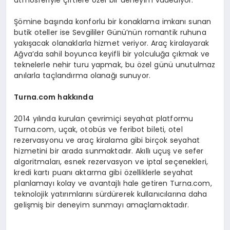
atmosferiyle çiftlere özel bir deneyim vadediyor.
Şömine başında konforlu bir konaklama imkanı sunan
butik oteller ise Sevgililer Günü’nün romantik ruhuna
yakışacak olanaklarla hizmet veriyor. Araç kiralayarak
Ağva’da sahil boyunca keyifli bir yolculuğa çıkmak ve
teknelerle nehir turu yapmak, bu özel günü unutulmaz
anılarla taçlandırma olanağı sunuyor.
Turna.com
hakkında
2014 yılında kurulan çevrimiçi seyahat platformu
Turna.com, uçak, otobüs ve feribot bileti, otel
rezervasyonu ve araç kiralama gibi birçok seyahat
hizmetini bir arada sunmaktadır. Akıllı uçuş ve sefer
algoritmaları, esnek rezervasyon ve iptal seçenekleri,
kredi kartı puanı aktarma gibi özelliklerle seyahat
planlamayı kolay ve avantajlı hale getiren Turna.com,
teknolojik yatırımlarını sürdürerek kullanıcılarına daha
gelişmiş bir deneyim sunmayı amaçlamaktadır.