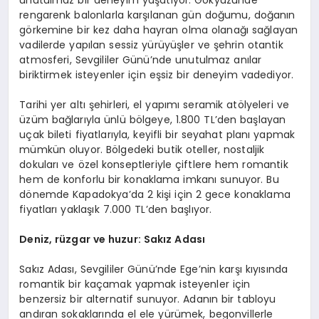
unutulmaz bir deneyim yaşatıyor. Gökyüzünde
rengarenk balonlarla karşılanan gün doğumu, doğanın
görkemine bir kez daha hayran olma olanağı sağlayan
vadilerde yapılan sessiz yürüyüşler ve şehrin otantik
atmosferi, Sevgililer Günü’nde unutulmaz anılar
biriktirmek isteyenler için eşsiz bir deneyim vadediyor.
Tarihi yer altı şehirleri, el yapımı seramik atölyeleri ve
üzüm bağlarıyla ünlü bölgeye, 1.800 TL’den başlayan
uçak bileti fiyatlarıyla, keyifli bir seyahat planı yapmak
mümkün oluyor. Bölgedeki butik oteller, nostaljik
dokuları ve özel konseptleriyle çiftlere hem romantik
hem de konforlu bir konaklama imkanı sunuyor. Bu
dönemde Kapadokya’da 2 kişi için 2 gece konaklama
fiyatları yaklaşık 7.000 TL’den başlıyor.
Deniz, rüzgar ve huzur: Sakız Adası
Sakız Adası, Sevgililer Günü’nde Ege’nin karşı kıyısında
romantik bir kaçamak yapmak isteyenler için
benzersiz bir alternatif sunuyor. Adanın bir tabloyu
andıran sokaklarında el ele yürümek, begonvillerle