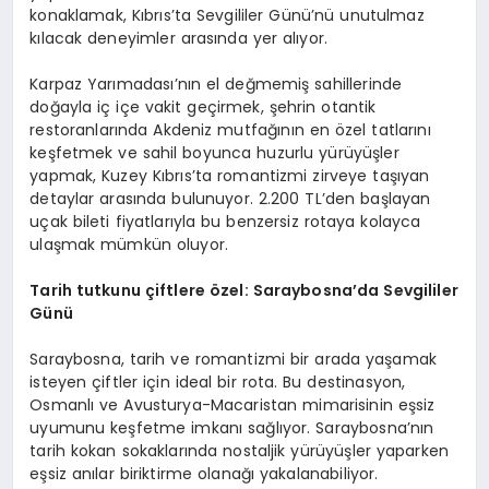
konaklamak, Kıbrıs’ta Sevgililer Günü’nü unutulmaz
kılacak deneyimler arasında yer alıyor.
Karpaz Yarımadası’nın el değmemiş sahillerinde
doğayla iç içe vakit geçirmek, şehrin otantik
restoranlarında Akdeniz mutfağının en özel tatlarını
keşfetmek ve sahil boyunca huzurlu yürüyüşler
yapmak, Kuzey Kıbrıs’ta romantizmi zirveye taşıyan
detaylar arasında bulunuyor. 2.200 TL’den başlayan
uçak bileti fiyatlarıyla bu benzersiz rotaya kolayca
ulaşmak mümkün oluyor.
Tarih tutkunu çiftlere özel: Saraybosna
’
da Sevgililer
Günü
Saraybosna, tarih ve romantizmi bir arada yaşamak
isteyen çiftler için ideal bir rota. Bu destinasyon,
Osmanlı ve Avusturya-Macaristan mimarisinin eşsiz
uyumunu keşfetme imkanı sağlıyor. Saraybosna’nın
tarih kokan sokaklarında nostaljik yürüyüşler yaparken
eşsiz anılar biriktirme olanağı yakalanabiliyor.