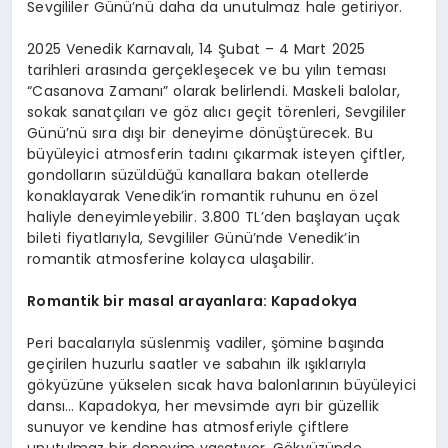
Sevgililer Günü’nü daha da unutulmaz hale getiriyor.
2025 Venedik Karnavalı, 14 Şubat – 4 Mart 2025
tarihleri arasında gerçekleşecek ve bu yılın teması
“Casanova Zamanı” olarak belirlendi. Maskeli balolar,
sokak sanatçıları ve göz alıcı geçit törenleri, Sevgililer
Günü’nü sıra dışı bir deneyime dönüştürecek. Bu
büyüleyici atmosferin tadını çıkarmak isteyen çiftler,
gondolların süzüldüğü kanallara bakan otellerde
konaklayarak Venedik’in romantik ruhunu en özel
haliyle deneyimleyebilir. 3.800 TL’den başlayan uçak
bileti fiyatlarıyla, Sevgililer Günü’nde Venedik’in
romantik atmosferine kolayca ulaşabilir.
Romantik bir masal arayanlara: Kapadokya
Peri bacalarıyla süslenmiş vadiler, şömine başında
geçirilen huzurlu saatler ve sabahın ilk ışıklarıyla
gökyüzüne yükselen sıcak hava balonlarının büyüleyici
dansı… Kapadokya, her mevsimde ayrı bir güzellik
sunuyor ve kendine has atmosferiyle çiftlere