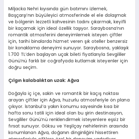
Miljacka Nehri kıyısında gün batımını izlemek,
Başçarşı’nın büyüleyici atmosferinde el ele dolaşmak
ve bölgenin lezzetli kahvesinin tadını çıkarmak, keyifli
bir kaçamak için ideal özellik taşıyor. Saraybosna’nın
romantik atmosferini deneyimlemek isteyen çiftler
için, tarihi binalarda hizmet veren şık oteller benzersiz
bir konaklama deneyimi sunuyor. Saraybosna, yaklaşık
1.700 TL’den başlayan uçak bileti fiyatlarıyla Sevgililer
Günü’nü farklı bir coğrafyada kutlamak isteyenler için
doğru seçim.
Çılgın kalabalıktan uzak: Ağva
Doğayla iç içe, sakin ve romantik bir kaçış noktası
arayan çiftler için Ağva, huzurlu atmosferiyle ön plana
çıkıyor. İstanbul’a yakın konumu sayesinde kısa bir
hafta sonu tatili için ideal olan bu şirin destinasyon,
Sevgililer Günü’nü renklendirmek isteyenlere eşsiz bir
fırsat sunuyor. Göksu ve Yeşilçay nehirlerinin arasında
konumlanan Ağva, doğanın dinginliğini hissettiren