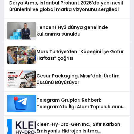
Derya Arms, İstanbul Prohunt 2026’da yeni nesil
ürünlerini ve global marka vizyonunu sergiledi
Tencent Hy3 dünya genelinde
kullanıma sunuldu
Mars Türkiye’den “Köpeğini İşe Götür
Haftası” çağrısı
Cesur Packaging, Mısır’daki Üretim
Üssünü Büyütüyor
Telegram Grupları Rehberi:
Telegram’da İlgi Alanı Topluluklarını
Bulmanın Kolaylığı
Kleen-Hy-Dro-Gen Inc., Sıfır Karbon
Emisyonlu Hidrojen Isıtma