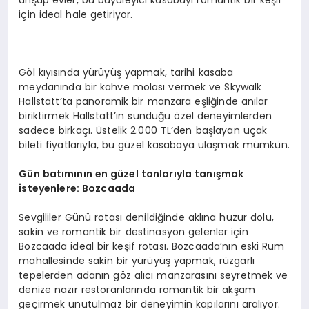
ahşap evler, bu büyüleyici kasabayı romantik bir keşif
için ideal hale getiriyor.
Göl kıyısında yürüyüş yapmak, tarihi kasaba
meydanında bir kahve molası vermek ve Skywalk
Hallstatt’ta panoramik bir manzara eşliğinde anılar
biriktirmek Hallstatt’ın sunduğu özel deneyimlerden
sadece birkaçı. Üstelik 2.000 TL’den başlayan uçak
bileti fiyatlarıyla, bu güzel kasabaya ulaşmak mümkün.
Gün batımının en güzel tonlarıyla tanışmak
isteyenlere: Bozcaada
Sevgililer Günü rotası denildiğinde aklına huzur dolu,
sakin ve romantik bir destinasyon gelenler için
Bozcaada ideal bir keşif rotası. Bozcaada’nın eski Rum
mahallesinde sakin bir yürüyüş yapmak, rüzgarlı
tepelerden adanın göz alıcı manzarasını seyretmek ve
denize nazır restoranlarında romantik bir akşam
geçirmek unutulmaz bir deneyimin kapılarını aralıyor.