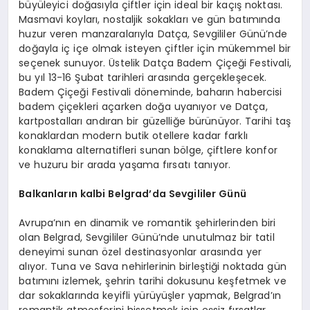
büyüleyici doğasıyla çiftler için ideal bir kaçış noktası.
Masmavi koyları, nostaljik sokakları ve gün batımında
huzur veren manzaralarıyla Datça, Sevgililer Günü’nde
doğayla iç içe olmak isteyen çiftler için mükemmel bir
seçenek sunuyor. Üstelik Datça Badem Çiçeği Festivali,
bu yıl 13-16 Şubat tarihleri arasında gerçekleşecek.
Badem Çiçeği Festivali döneminde, baharın habercisi
badem çiçekleri açarken doğa uyanıyor ve Datça,
kartpostalları andıran bir güzelliğe bürünüyor. Tarihi taş
konaklardan modern butik otellere kadar farklı
konaklama alternatifleri sunan bölge, çiftlere konfor
ve huzuru bir arada yaşama fırsatı tanıyor.
Balkanların k
albi Belgrad
’
da Sevgililer Günü
Avrupa’nın en dinamik ve romantik şehirlerinden biri
olan Belgrad, Sevgililer Günü’nde unutulmaz bir tatil
deneyimi sunan özel destinasyonlar arasında yer
alıyor. Tuna ve Sava nehirlerinin birleştiği noktada gün
batımını izlemek, şehrin tarihi dokusunu keşfetmek ve
dar sokaklarında keyifli yürüyüşler yapmak, Belgrad’ın