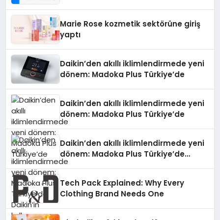
Teknolojisinde ISO ve TSSA
Düzenleyici Onaylarını Aldı
Marie Rose kozmetik sektörüne giriş
yaptı
Daikin’den akıllı iklimlendirmede yeni
dönem: Madoka Plus Türkiye’de
Daikin’den akıllı iklimlendirmede yeni
dönem: Madoka Plus Türkiye’de
Daikin’den akıllı iklimlendirmede yeni
dönem: Madoka Plus Türkiye’de
Daikin’in kullanıcı dostu tasarımıyla
öne çıkan Madoka ailesinin yeni nesil
Tech Pack Explained: Why Every
teknolojilerle donatılmış son modeli
Clothing Brand Needs One
VRV kontrol ünitesi Madoka Plus
Türkiye’de satışa sunuldu. Tam
dokunmatik ekranı, mobil uygulama