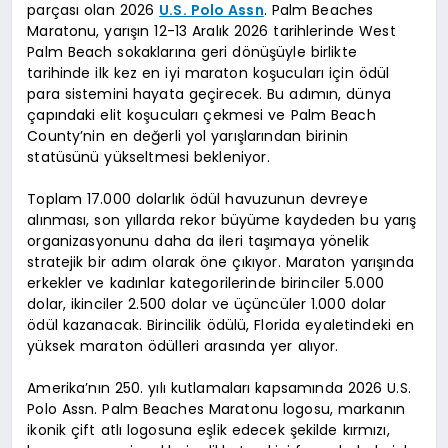
parçası olan 2026
U.S. Polo Assn
. Palm Beaches
Maratonu, yarışın 12-13 Aralık 2026 tarihlerinde West
Palm Beach sokaklarına geri dönüşüyle birlikte
tarihinde ilk kez en iyi maraton koşucuları için ödül
para sistemini hayata geçirecek. Bu adımın, dünya
çapındaki elit koşucuları çekmesi ve Palm Beach
County’nin en değerli yol yarışlarından birinin
statüsünü yükseltmesi bekleniyor.
Toplam 17.000 dolarlık ödül havuzunun devreye
alınması, son yıllarda rekor büyüme kaydeden bu yarış
organizasyonunu daha da ileri taşımaya yönelik
stratejik bir adım olarak öne çıkıyor. Maraton yarışında
erkekler ve kadınlar kategorilerinde birinciler 5.000
dolar, ikinciler 2.500 dolar ve üçüncüler 1.000 dolar
ödül kazanacak. Birincilik ödülü, Florida eyaletindeki en
yüksek maraton ödülleri arasında yer alıyor.
Amerika’nın 250. yılı kutlamaları kapsamında 2026 U.S.
Polo Assn. Palm Beaches Maratonu logosu, markanın
ikonik çift atlı logosuna eşlik edecek şekilde kırmızı,