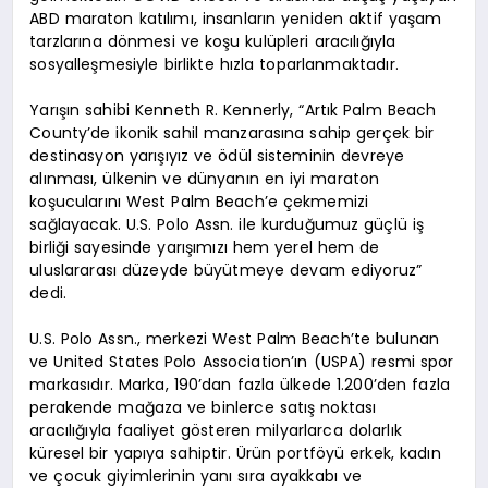
ABD maraton katılımı, insanların yeniden aktif yaşam
tarzlarına dönmesi ve koşu kulüpleri aracılığıyla
sosyalleşmesiyle birlikte hızla toparlanmaktadır.
Yarışın sahibi Kenneth R. Kennerly, “Artık Palm Beach
County’de ikonik sahil manzarasına sahip gerçek bir
destinasyon yarışıyız ve ödül sisteminin devreye
alınması, ülkenin ve dünyanın en iyi maraton
koşucularını West Palm Beach’e çekmemizi
sağlayacak. U.S. Polo Assn. ile kurduğumuz güçlü iş
birliği sayesinde yarışımızı hem yerel hem de
uluslararası düzeyde büyütmeye devam ediyoruz”
dedi.
U.S. Polo Assn., merkezi West Palm Beach’te bulunan
ve United States Polo Association’ın (USPA) resmi spor
markasıdır. Marka, 190’dan fazla ülkede 1.200’den fazla
perakende mağaza ve binlerce satış noktası
aracılığıyla faaliyet gösteren milyarlarca dolarlık
küresel bir yapıya sahiptir. Ürün portföyü erkek, kadın
ve çocuk giyimlerinin yanı sıra ayakkabı ve