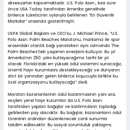
aksesuarları kapsamaktadır. U.S. Polo Assn., kısa süre
önce USA Today tarafından Amerika genelinde
binlerce tüketicinin oylarıyla belirlenen “En Güvenilir
Markalar” arasında gösterilmiştir.
USPA Global Başkanı ve CEO’su J. Michael Prince, “U.S.
Polo Assn. Palm Beaches Maratonu, markamız ile spor
arasındaki otantik bağı yansıtırken aynı zamanda The
Palm Beaches’teki yaşamın enerjisini kutluyor. Bu yıl
Amerika’nın 250. yılını kutlayacağımız tarihi bir yıl
olacak. Florida’daki en yüksek ödül sistemini sunacağız,
önemli hayır kurumlarını destekleyeceğiz ve dünyanın
dört bir yanından gelen binlerce koşucuyla birlikte bu
özel organizasyonu kutlayacağız” dedi.
Maraton kazananlarının ödül kazanmasının yanı sıra,
seçilen yerel hayır kurumları da U.S. Polo Assn.
tarafından yapılan bağışlar ve katılımcıların topladığı
gelirlerden pay alacaktır. Bu bağışlar, kazananların ödül
töreninin ardından düzenlenecek canlı sunumla
takdim edilecektir. Bu sosyal sorumluluk yaklaşımı;