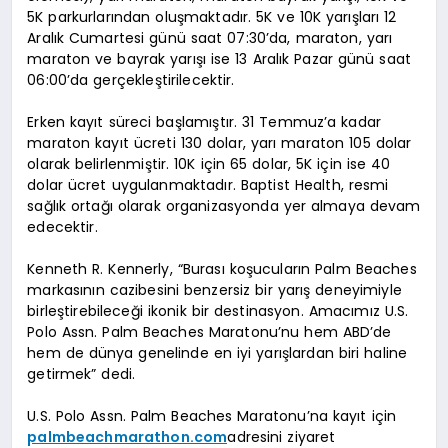
5K parkurlarından oluşmaktadır. 5K ve 10K yarışları 12
Aralık Cumartesi günü saat 07:30’da, maraton, yarı
maraton ve bayrak yarışı ise 13 Aralık Pazar günü saat
06:00’da gerçekleştirilecektir.
Erken kayıt süreci başlamıştır. 31 Temmuz’a kadar
maraton kayıt ücreti 130 dolar, yarı maraton 105 dolar
olarak belirlenmiştir. 10K için 65 dolar, 5K için ise 40
dolar ücret uygulanmaktadır. Baptist Health, resmi
sağlık ortağı olarak organizasyonda yer almaya devam
edecektir.
Kenneth R. Kennerly, “Burası koşucuların Palm Beaches
markasının cazibesini benzersiz bir yarış deneyimiyle
birleştirebileceği ikonik bir destinasyon. Amacımız U.S.
Polo Assn. Palm Beaches Maratonu’nu hem ABD’de
hem de dünya genelinde en iyi yarışlardan biri haline
getirmek” dedi.
U.S. Polo Assn. Palm Beaches Maratonu’na kayıt için
palmbeachmarathon.com
adresini ziyaret