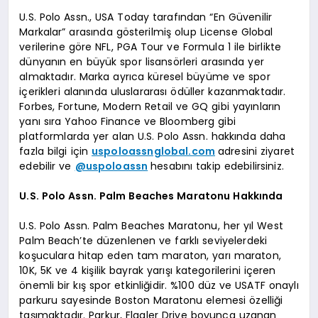
U.S. Polo Assn., USA Today tarafından “En Güvenilir
Markalar” arasında gösterilmiş olup License Global
verilerine göre NFL, PGA Tour ve Formula 1 ile birlikte
dünyanın en büyük spor lisansörleri arasında yer
almaktadır. Marka ayrıca küresel büyüme ve spor
içerikleri alanında uluslararası ödüller kazanmaktadır.
Forbes, Fortune, Modern Retail ve GQ gibi yayınların
yanı sıra Yahoo Finance ve Bloomberg gibi
platformlarda yer alan U.S. Polo Assn. hakkında daha
fazla bilgi için
uspoloassnglobal.com
adresini ziyaret
edebilir ve
@uspoloassn
hesabını takip edebilirsiniz.
U.S. Polo Assn. Palm Beaches Maratonu Hakkında
U.S. Polo Assn. Palm Beaches Maratonu, her yıl West
Palm Beach’te düzenlenen ve farklı seviyelerdeki
koşuculara hitap eden tam maraton, yarı maraton,
10K, 5K ve 4 kişilik bayrak yarışı kategorilerini içeren
önemli bir kış spor etkinliğidir. %100 düz ve USATF onaylı
parkuru sayesinde Boston Maratonu elemesi özelliği
taşımaktadır. Parkur, Flagler Drive boyunca uzanan