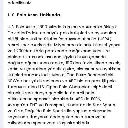
edebilirsiniz.
U.S. Polo Assn. Hakkında
U.S. Polo Assn., 1890 yılında kurulan ve Amerika Birleşik
Devletleri’ndeki en büyük polo kulüpleri ve oyuncuları
birliği olan United States Polo Association’ın (USPA)
resmi spor markasıdır. Milyarlarca dolarlık küresel yapısı
ve 1.200’den fazla perakende mağazanın yanı sıra
binlerce satış noktası aracılığıyla dünya çapında
dağıtım ağı bulunan marka, 190’dan fazla ülkede erkek,
kadın ve çocuklara yönelik giyim, aksesuar ve ayakkabı
ürünleri sunmaktadır. Marka, The Palm Beaches’teki
NPC’de her yıl düzenlenen ve ABD’nin en prestijli polo
turnuvası olan U.S. Open Polo Championship® dahil
olmak üzere dünya genelinde önemli polo
etkinliklerine sponsor olmaktadır. ABD’de ESPN,
Avrupa’da TNT ve Eurosport, Hindistan’da Star Sports
ve Orta Doğu’da BeIn Sports ile yapılan anlaşmalar
sayesinde dünyanın önde gelen polo turnuvaları
milyonlarca sporsevere ulaştırılmaktadır.