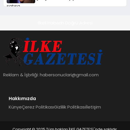
Temmuz’da Çıktı
İlkeli Haberin Doğru Adresi
Reklam & İşbrliği:
habersonuclari@gmail.com
Hakkımızda
Künye
Çerez Politikası
Gizlilik Politikası
İletişim
Copyright © 2025 Tüm hakları İLKE GAZETESİ 'nde saklıdır.