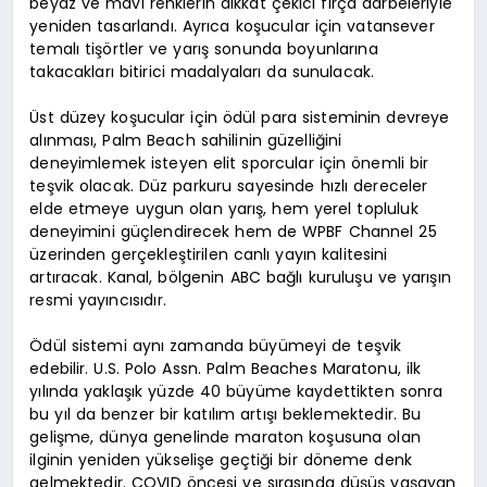
beyaz ve mavi renklerin dikkat çekici fırça darbeleriyle
yeniden tasarlandı. Ayrıca koşucular için vatansever
temalı tişörtler ve yarış sonunda boyunlarına
takacakları bitirici madalyaları da sunulacak.
Üst düzey koşucular için ödül para sisteminin devreye
alınması, Palm Beach sahilinin güzelliğini
deneyimlemek isteyen elit sporcular için önemli bir
teşvik olacak. Düz parkuru sayesinde hızlı dereceler
elde etmeye uygun olan yarış, hem yerel topluluk
deneyimini güçlendirecek hem de WPBF Channel 25
üzerinden gerçekleştirilen canlı yayın kalitesini
artıracak. Kanal, bölgenin ABC bağlı kuruluşu ve yarışın
resmi yayıncısıdır.
Ödül sistemi aynı zamanda büyümeyi de teşvik
edebilir. U.S. Polo Assn. Palm Beaches Maratonu, ilk
yılında yaklaşık yüzde 40 büyüme kaydettikten sonra
bu yıl da benzer bir katılım artışı beklemektedir. Bu
gelişme, dünya genelinde maraton koşusuna olan
ilginin yeniden yükselişe geçtiği bir döneme denk
gelmektedir. COVID öncesi ve sırasında düşüş yaşayan