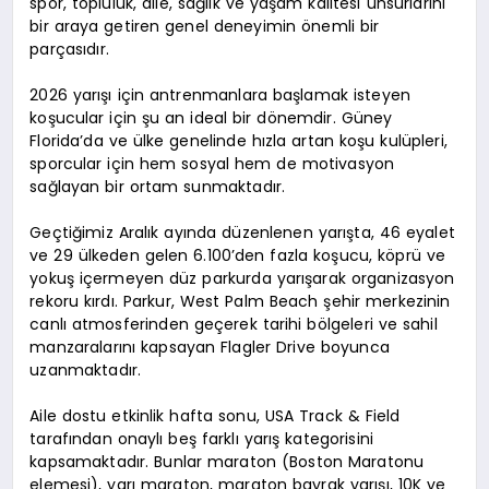
spor, topluluk, aile, sağlık ve yaşam kalitesi unsurlarını
bir araya getiren genel deneyimin önemli bir
parçasıdır.
2026 yarışı için antrenmanlara başlamak isteyen
koşucular için şu an ideal bir dönemdir. Güney
Florida’da ve ülke genelinde hızla artan koşu kulüpleri,
sporcular için hem sosyal hem de motivasyon
sağlayan bir ortam sunmaktadır.
Geçtiğimiz Aralık ayında düzenlenen yarışta, 46 eyalet
ve 29 ülkeden gelen 6.100’den fazla koşucu, köprü ve
yokuş içermeyen düz parkurda yarışarak organizasyon
rekoru kırdı. Parkur, West Palm Beach şehir merkezinin
canlı atmosferinden geçerek tarihi bölgeleri ve sahil
manzaralarını kapsayan Flagler Drive boyunca
uzanmaktadır.
Aile dostu etkinlik hafta sonu, USA Track & Field
tarafından onaylı beş farklı yarış kategorisini
kapsamaktadır. Bunlar maraton (Boston Maratonu
elemesi), yarı maraton, maraton bayrak yarışı, 10K ve