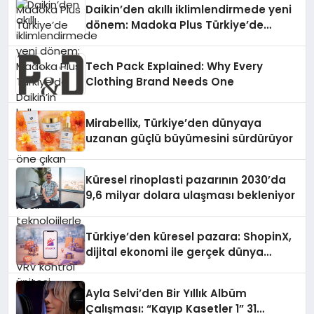
Daikin’den akıllı iklimlendirmede yeni
dönem: Madoka Plus Türkiye’de
Daikin’in kullanıcı dostu tasarımıyla
öne çıkan Madoka ailesinin yeni nesil
Tech Pack Explained: Why Every
teknolojilerle donatılmış son modeli
Clothing Brand Needs One
VRV kontrol ünitesi Madoka Plus
Türkiye’de satışa sunuldu. Tam
dokunmatik ekranı, mobil uygulama
Mirabellix, Türkiye’den dünyaya
desteği ve akıllı sensör entegrasyonu
uzanan güçlü büyümesini sürdürüyor
sayesinde iklimlendirme sistemlerinin
yönetimini daha kolay, konforlu ve
verimli hale getiriyor. Enerji
Küresel rinoplasti pazarının 2030’da
verimliliğini artırırken modern yaşam
9,6 milyar dolara ulaşması bekleniyor
alanlarında teknolojiyi estetik ile bulu
Türkiye’den küresel pazara: ShopinX,
dijital ekonomi ile gerçek dünya
alışverişini bir araya getirmeyi
hedefliyor
Ayla Selvi’den Bir Yıllık Albüm
Çalışması: “Kayıp Kasetler 1” 31