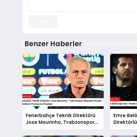
Gönder
Benzer Haberler
Fenerbahçe Teknik Direktörü
Emre Belö
Jose Mourinho, Trabzonspor
Direktörl
Maçında Penaltı Bekledikleri
Pozisyonu Paylaştı