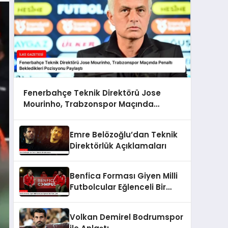
Fenerbahçe Teknik Direktörü Jose
Mourinho, Trabzonspor Maçında
Penaltı Bekledikleri Pozisyonu Paylaştı
Emre Belözoğlu’dan Teknik
Direktörlük Açıklamaları
Benfica Forması Giyen Milli
Futbolcular Eğlenceli Bir
Video Çekti
Volkan Demirel Bodrumspor