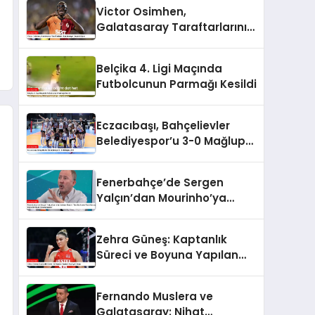
Victor Osimhen,
Galatasaray Taraftarlarını
Büyülemeye Devam Ediyor
Belçika 4. Ligi Maçında
Futbolcunun Parmağı Kesildi
Eczacıbaşı, Bahçelievler
Belediyespor’u 3-0 Mağlup
Etti
Fenerbahçe’de Sergen
Yalçın’dan Mourinho’ya
Eleştiri: “Sen Bu Kadar Para
Harcayıp Böyle Bir Oyun
Zehra Güneş: Kaptanlık
Oynatamazsın”
Süreci ve Boyuna Yapılan
Espriye Cevap
Fernando Muslera ve
Galatasaray: Nihat