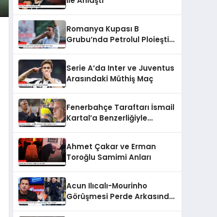
ile Anlaştı
Romanya Kupası B
Grubu’nda Petrolul Ploieşti
Zafere Ulaştı
Serie A’da Inter ve Juventus
Arasındaki Müthiş Maç
Fenerbahçe Taraftarı İsmail
Kartal’a Benzerliğiyle
Şaşkınlık Yarattı
Ahmet Çakar ve Erman
Toroğlu Samimi Anları
Acun Ilıcalı-Mourinho
Görüşmesi Perde Arkasında
Neler Yaşandı?