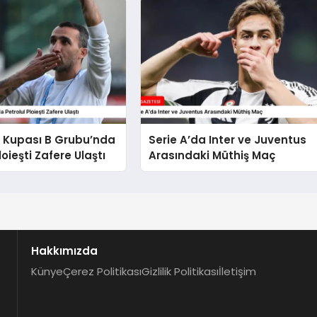
Kupası B Grubu’nda
Serie A’da Inter ve Juventus
loieşti Zafere Ulaştı
Arasındaki Müthiş Maç
Hakkımızda
Künye
Çerez Politikası
Gizlilik Politikası
İletişim