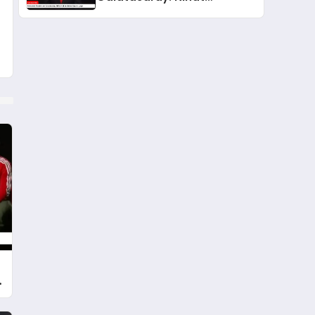
Kahveci’den Sürpriz Çağrı
o