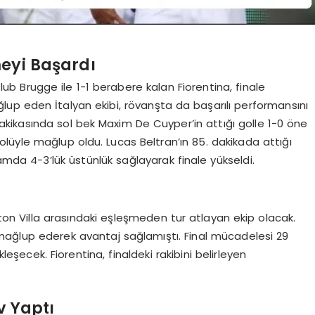
meyi Başardı
ub Brugge ile 1-1 berabere kalan Fiorentina, finale
ağlup eden İtalyan ekibi, rövanşta da başarılı performansını
. dakikasında sol bek Maxim De Cuyper’in attığı golle 1-0 öne
lüyle mağlup oldu. Lucas Beltran’ın 85. dakikada attığı
amda 4-3’lük üstünlük sağlayarak finale yükseldi.
ston Villa arasındaki eşleşmeden tur atlayan ekip olacak.
 mağlup ederek avantaj sağlamıştı. Final mücadelesi 29
eşecek. Fiorentina, finaldeki rakibini belirleyen
v Yaptı