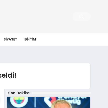
SIYASET
EĞITIM
seldi!
Son Dakika