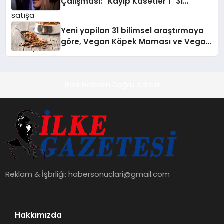
Çalışması: “Kayıp Kasetler 1” 31
Temmuz’da Çıktı
Yeni yapilan 31 bilimsel araştırmaya
göre, Vegan Köpek Maması ve Vegan
Kedi Mamasının İyi Sindirildiğini
Ortaya Koydu
İlkeli Haberin Doğru Adresi
Reklam & İşbrliği:
habersonuclari@gmail.com
Hakkımızda