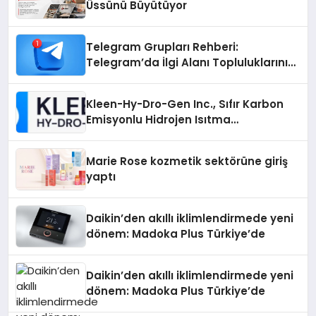
Üssünü Büyütüyor
Telegram Grupları Rehberi:
Telegram’da İlgi Alanı Topluluklarını
Bulmanın Kolaylığı
Kleen-Hy-Dro-Gen Inc., Sıfır Karbon
Emisyonlu Hidrojen Isıtma
Teknolojisinde ISO ve TSSA
Düzenleyici Onaylarını Aldı
Marie Rose kozmetik sektörüne giriş
yaptı
Daikin’den akıllı iklimlendirmede yeni
dönem: Madoka Plus Türkiye’de
Daikin’den akıllı iklimlendirmede yeni
dönem: Madoka Plus Türkiye’de