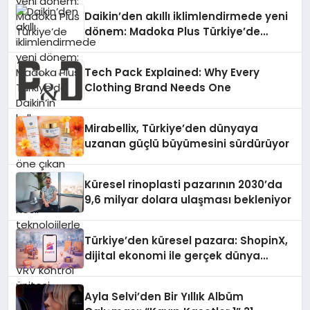
Daikin’den akıllı iklimlendirmede yeni
dönem: Madoka Plus Türkiye’de
Daikin’in kullanıcı dostu tasarımıyla
öne çıkan Madoka ailesinin yeni nesil
Tech Pack Explained: Why Every
teknolojilerle donatılmış son modeli
Clothing Brand Needs One
VRV kontrol ünitesi Madoka Plus
Türkiye’de satışa sunuldu. Tam
dokunmatik ekranı, mobil uygulama
Mirabellix, Türkiye’den dünyaya
desteği ve akıllı sensör entegrasyonu
uzanan güçlü büyümesini sürdürüyor
sayesinde iklimlendirme sistemlerinin
yönetimini daha kolay, konforlu ve
verimli hale getiriyor. Enerji
Küresel rinoplasti pazarının 2030’da
verimliliğini artırırken modern yaşam
9,6 milyar dolara ulaşması bekleniyor
alanlarında teknolojiyi estetik ile bulu
Türkiye’den küresel pazara: ShopinX,
dijital ekonomi ile gerçek dünya
alışverişini bir araya getirmeyi
hedefliyor
Ayla Selvi’den Bir Yıllık Albüm