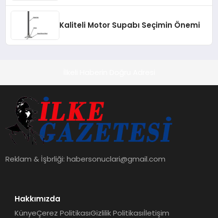
geçmesini sağlıyor
Kaliteli Motor Supabı Seçimin Önemi
İlkeli Haberin Doğru Adresi
Reklam & İşbrliği:
habersonuclari@gmail.com
Hakkımızda
Künye
Çerez Politikası
Gizlilik Politikası
İletişim