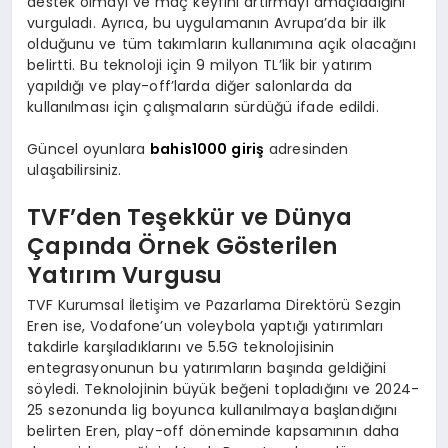
destek olmayı ve maç keyfini artırmayı amaçladığını
vurguladı. Ayrıca, bu uygulamanın Avrupa’da bir ilk
olduğunu ve tüm takımların kullanımına açık olacağını
belirtti. Bu teknoloji için 9 milyon TL’lik bir yatırım
yapıldığı ve play-off’larda diğer salonlarda da
kullanılması için çalışmaların sürdüğü ifade edildi.
Güncel oyunlara
bahis1000 giriş
adresinden
ulaşabilirsiniz.
TVF’den Teşekkür ve Dünya
Çapında Örnek Gösterilen
Yatırım Vurgusu
TVF Kurumsal İletişim ve Pazarlama Direktörü Sezgin
Eren ise, Vodafone’un voleybola yaptığı yatırımları
takdirle karşıladıklarını ve 5.5G teknolojisinin
entegrasyonunun bu yatırımların başında geldiğini
söyledi. Teknolojinin büyük beğeni topladığını ve 2024-
25 sezonunda lig boyunca kullanılmaya başlandığını
belirten Eren, play-off döneminde kapsamının daha