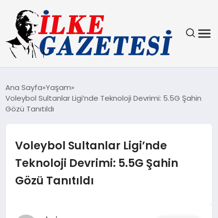
YAŞAM
Ana Sayfa
Yaşam
Voleybol Sultanlar Ligi’nde Teknoloji Devrimi: 5.5G Şahin
TEKNOLOJI
Gözü Tanıtıldı
SPOR
Voleybol Sultanlar Ligi’nde
SAĞLIK
Teknoloji Devrimi: 5.5G Şahin
Gözü Tanıtıldı
MAGAZIN
EKONOMI