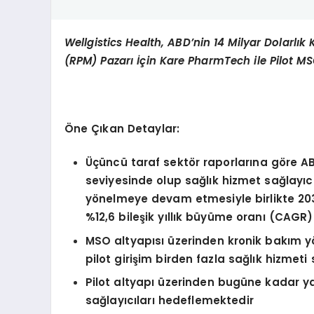
Wellgistics Health, ABD’nin 14 Milyar Dolarl
(RPM) Pazarı İçin Kare PharmTech ile Pilot MSO
Öne Çıkan Detaylar:
Üçüncü taraf sekt
ö
r raporlarına g
ö
re A
seviyesinde olup sağlık hizmet sağlayıcı
y
ö
nelmeye devam etmesiyle birlikte 203
%12,6 bileşik yıllık büyüme oranı (CAGR)
MSO altyapısı üzerinden kronik bakım y
pilot girişim birden fazla sağlık hizmeti 
Pilot altyapı üzerinden bugüne kadar ya
sağlayıcıları hedeflemektedir