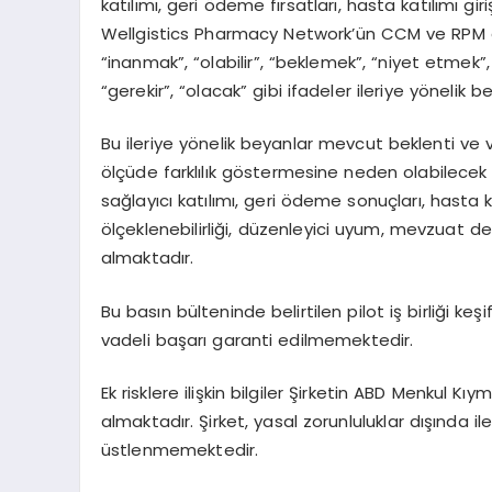
katılımı, geri ödeme fırsatları, hasta katılımı gir
Wellgistics Pharmacy Network’ün CCM ve RPM gir
“inanmak”, “olabilir”, “beklemek”, “niyet etmek”
“gerekir”, “olacak” gibi ifadeler ileriye yönelik
Bu ileriye yönelik beyanlar mevcut beklenti v
ölçüde farklılık göstermesine neden olabilecek ris
sağlayıcı katılımı, geri ödeme sonuçları, hasta
ölçeklenebilirliği, düzenleyici uyum, mevzuat değ
almaktadır.
Bu basın bülteninde belirtilen pilot iş birliği keş
vadeli başarı garanti edilmemektedir.
Ek risklere ilişkin bilgiler Şirketin ABD Menkul 
almaktadır. Şirket, yasal zorunluluklar dışında 
üstlenmemektedir.