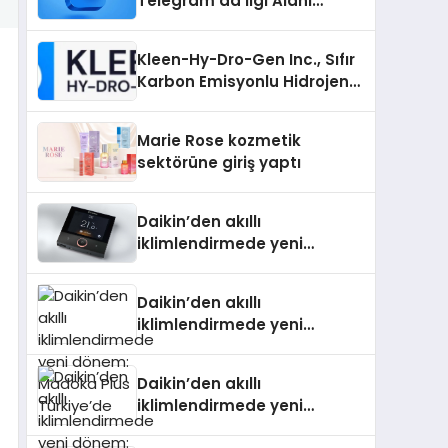
Telegram’da İlgi Alanı
Topluluklarını Bulmanın
Kolaylığı
Kleen-Hy-Dro-Gen Inc., Sıfır
Karbon Emisyonlu Hidrojen
Isıtma Teknolojisinde ISO ve
TSSA Düzenleyici Onaylarını
Marie Rose kozmetik
Aldı
sektörüne giriş yaptı
Daikin’den akıllı
iklimlendirmede yeni
dönem: Madoka Plus
Türkiye’de
Daikin’den akıllı
iklimlendirmede yeni
dönem: Madoka Plus
Türkiye’de
Daikin’den akıllı
iklimlendirmede yeni
dönem: Madoka Plus