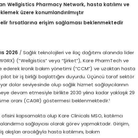
n Wellgistics Pharmacy Network, hasta katılımı ve
eklemek üzere konumlandırılmıştır
 gelir fırsatlarına erişim sağlaması beklenmektedir
yıs 2026
/ Sağlık teknolojileri ve ilaç dağıtımı alanında lider
Q:WGRX) (“Wellgistics” veya “Şirket”), Kare PharmTech ve
egre ederek kronik bakım yönetimi (“CCM”) ve uzaktan hasta
lot bir iş birliği başlattığını duyurdu. Üçüncü taraf sektör
ar dolar seviyesinde olup sağlık hizmet sağlayıcılarının
ye devam etmesiyle birlikte 2030 yılına kadar yaklaşık 29
 büyüme oranı (CAGR) göstermesi beklenmektedir.¹
 ofisini kapsamakta olup Kare Clinicals MSO, katılımcı
ralandırma sağlayıcısı olarak görev yapmaktadır. Girişim,
ş akışları aracılığıyla hasta katılımını, bakım