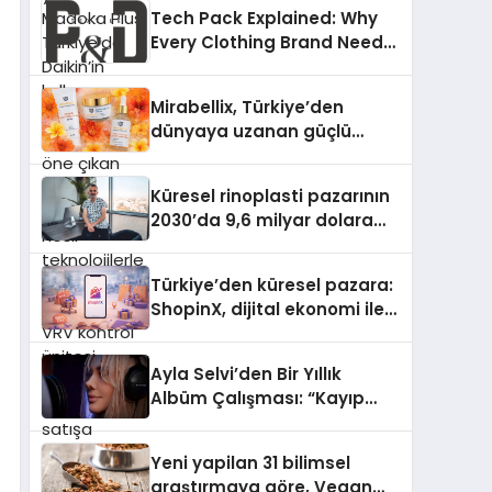
Türkiye’de Daikin’in kullanıcı
Tech Pack Explained: Why
dostu tasarımıyla öne çıkan
Every Clothing Brand Needs
Madoka ailesinin yeni nesil
One
teknolojilerle donatılmış son
modeli VRV kontrol ünitesi
Mirabellix, Türkiye’den
Madoka Plus Türkiye’de
dünyaya uzanan güçlü
satışa sunuldu. Tam
büyümesini sürdürüyor
dokunmatik ekranı, mobil
uygulama desteği ve akıllı
Küresel rinoplasti pazarının
sensör entegrasyonu
2030’da 9,6 milyar dolara
sayesinde iklimlendirme
ulaşması bekleniyor
sistemlerinin yönetimini
Türkiye’den küresel pazara:
daha kolay, konforlu ve
ShopinX, dijital ekonomi ile
verimli hale getiriyor. Enerji
gerçek dünya alışverişini bir
verimliliğini artırırken
araya getirmeyi hedefliyor
modern yaşam alanlarında
Ayla Selvi’den Bir Yıllık
teknolojiyi estetik ile bulu
Albüm Çalışması: “Kayıp
Kasetler 1” 31 Temmuz’da
Çıktı
Yeni yapilan 31 bilimsel
araştırmaya göre, Vegan