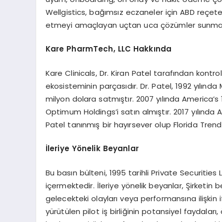
Wellgistics, bağımsız eczaneler için ABD reçetel
etmeyi amaçlayan uçtan uca çözümler sunmak
Kare PharmTech, LLC Hakkında
Kare Clinicals, Dr. Kiran Patel tarafından kontr
ekosisteminin parçasıdır. Dr. Patel, 1992 yılınd
milyon dolara satmıştır. 2007 yılında America’s
Optimum Holdings’i satın almıştır. 2017 yılında A
Patel tanınmış bir hayırsever olup Florida Trend 
İleriye Y
ö
nelik Beyanlar
Bu basın bülteni, 1995 tarihli Private Securitie
içermektedir. İleriye yönelik beyanlar, Şirketin bekl
gelecekteki olayları veya performansına ilişkin 
yürütülen pilot iş birliğinin potansiyel faydaları, 