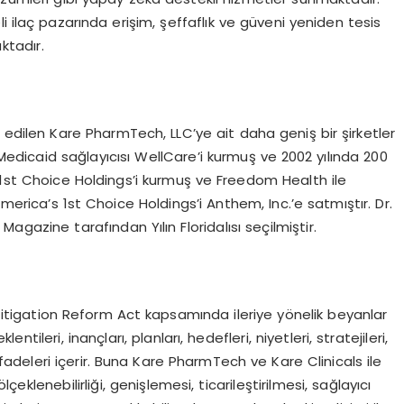
i ilaç pazarında erişim, şeffaflık ve güveni yeniden tesis
tadır.
ol edilen Kare PharmTech, LLC’ye ait daha geniş bir şirketler
a Medicaid sağlayıcısı WellCare’i kurmuş ve 2002 yılında 200
 1st Choice Holdings’i kurmuş ve Freedom Health ile
merica’s 1st Choice Holdings’i Anthem, Inc.’e satmıştır. Dr.
Magazine tarafından Yılın Floridalısı seçilmiştir.
s Litigation Reform Act kapsamında ileriye yönelik beyanlar
entileri, inançları, planları, hedefleri, niyetleri, stratejileri,
ifadeleri içerir. Buna Kare PharmTech ve Kare Clinicals ile
ölçeklenebilirliği, genişlemesi, ticarileştirilmesi, sağlayıcı