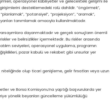
işimleri, operasyonel kabiliyetler ve gelecekteki gelişimi ile
işimlerini desteklemedeki rolü dahildir. “öngörmek”,
, “planlamak”, “potansiyel”, “projeksiyon”, “aramak”,
 beyanları tanımlamak amacıyla kullanılmaktadır.
e varsayımlara dayanmaktadır ve gerçek sonuçların önemli
kler ve belirsizlikler içermektedir. Bu riskler arasında
 katılım seviyeleri, operasyonel uygulama, programın
işiklikleri, pazar kabulü ve rekabet gibi unsurlar yer
if niteliğinde olup ticari genişleme, gelir fırsatları veya uzun
Kıymetler ve Borsa Komisyonu’na yaptığı başvurularda yer
ileriye yönelik beyanları güncelleme yükümlülüğü