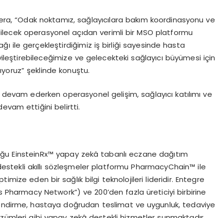
ra, “Odak noktamız, sağlayıcılara bakım koordinasyonu ve
ilecek operasyonel açıdan verimli bir MSO platformu
ğı ile gerçekleştirdiğimiz iş birliği sayesinde hasta
i iyileştirebileceğimize ve gelecekteki sağlayıcı büyümesi için
nıyoruz” şeklinde konuştu.
ı devam ederken operasyonel gelişim, sağlayıcı katılımı ve
evam ettiğini belirtti.
uğu EinsteinRx™ yapay zekâ tabanlı eczane dağıtım
destekli akıllı sözleşmeler platformu PharmacyChain™ ile
mize eden bir sağlık bilgi teknolojileri lideridir. Entegre
 Pharmacy Network”) ve 200’den fazla üreticiyi birbirine
lendirme, hastaya doğrudan teslimat ve uygunluk, tedaviye
ümleri gibi yapay zekâ destekli hizmetler sunmaktadır.