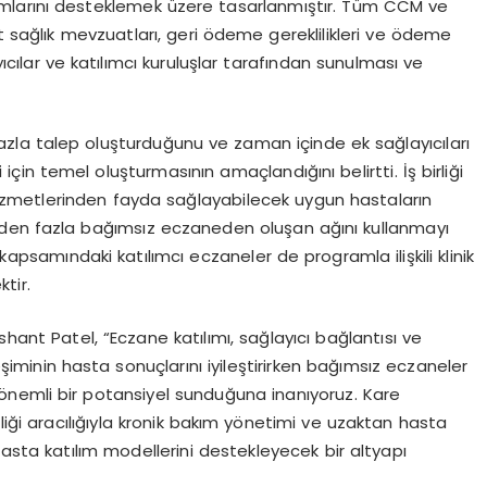
mlarını desteklemek üzere tasarlanmıştır. Tüm CCM ve
t sağlık mevzuatları, geri ödeme gereklilikleri ve ödeme
ıcılar ve katılımcı kuruluşlar tarafından sunulması ve
n fazla talep oluşturduğunu ve zaman içinde ek sağlayıcıları
çin temel oluşturmasının amaçlandığını belirtti. İş birliği
zmetlerinden fayda sağlayabilecek uygun hastaların
’den fazla bağımsız eczaneden oluşan ağını kullanmayı
psamındaki katılımcı eczaneler de programla ilişkili klinik
ktir.
shant Patel, “Eczane katılımı, sağlayıcı bağlantısı ve
iminin hasta sonuçlarını iyileştirirken bağımsız eczaneler
 önemli bir potansiyel sunduğuna inanıyoruz. Kare
rliği aracılığıyla kronik bakım yönetimi ve uzaktan hasta
asta katılım modellerini destekleyecek bir altyapı