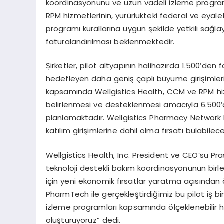
koordinasyonunu ve uzun vadeli izleme progra
RPM hizmetlerinin, yürürlükteki federal ve eyale
programı kurallarına uygun şekilde yetkili sağlay
faturalandırılması beklenmektedir.
Şirketler, pilot altyapının halihazırda 1.500’de
hedefleyen daha geniş çaplı büyüme girişimleri i
kapsamında Wellgistics Health, CCM ve RPM hi
belirlenmesi ve desteklenmesi amacıyla 6.500
planlamaktadır. Wellgistics Pharmacy Network ka
katılım girişimlerine dahil olma fırsatı bulabilece
Wellgistics Health, Inc. President ve CEO’su Pra
teknoloji destekli bakım koordinasyonunun birleş
için yeni ekonomik fırsatlar yaratma açısından
PharmTech ile gerçekleştirdiğimiz bu pilot iş bi
izleme programları kapsamında ölçeklenebilir h
oluşturuyoruz” dedi.