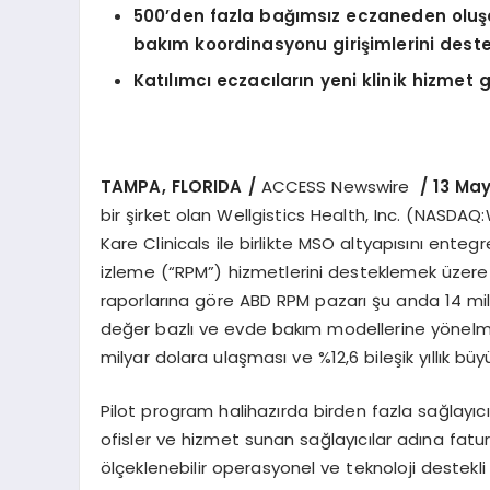
500
’
den fazla bağımsız eczaneden oluşa
bakım koordinasyonu girişimlerini dest
Katılımcı eczacıların yeni klinik hizmet
TAMPA, FLORIDA /
ACCESS Newswire
/ 13 Ma
bir şirket olan Wellgistics Health, Inc. (NASDA
Kare Clinicals ile birlikte MSO altyapısını ent
izleme (“RPM”) hizmetlerini desteklemek üzere pi
raporlarına göre ABD RPM pazarı şu anda 14 mily
değer bazlı ve evde bakım modellerine yönelme
milyar dolara ulaşması ve %12,6 bileşik yıllık
Pilot program halihazırda birden fazla sağlayıcı
ofisler ve hizmet sunan sağlayıcılar adına fatu
ölçeklenebilir operasyonel ve teknoloji destekli i