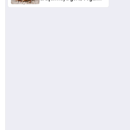
Köpek Maması ve Vegan
Kedi Mamasının İyi
Sindirildiğini Ortaya Koydu