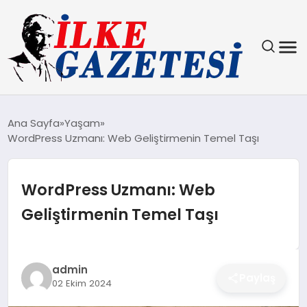
YAŞAM
Ana Sayfa
Yaşam
WordPress Uzmanı: Web Geliştirmenin Temel Taşı
TEKNOLOJI
SPOR
WordPress Uzmanı: Web
Geliştirmenin Temel Taşı
SAĞLIK
MAGAZIN
admin
Paylaş
02 Ekim 2024
EKONOMI