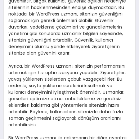
güvenliktir. Birçok kullanıcı, güvenlik açıkları nedeniyle
sitelerinin hacklenmesinden endişe duymaktadır. Bu
noktada, bir WordPress uzmanı, sitenizin güvenliğini
sağlamak için gerekli önlemleri alabilir. Güvenlik
duvarları, yedekleme çözümleri ve güncellemelerin
yönetimi gibi konularda uzmanlık bilgileri sayesinde,
sitenizin güvenliğini artırabilir. Güvenlik, kullanıcı
deneyimini olumlu yönde etkileyerek ziyaretçilerin
sitenize olan güvenini artırır.
Ayrıca, bir WordPress uzmanı, sitenizin performansını
artırmak için hız optimizasyonu yapabilir. Ziyaretçiler,
yavaş yüklenen sitelerden çabuk vazgeçebilirler. Bu
nedenle, sayfa yükleme sürelerini kısaltmak ve
kullanıcı deneyimini iyileştirmek önemlidir. Uzmanlar,
görselleri optimize etme, önbellekleme ve gereksiz
eklentileri kaldırma gibi yöntemlerle sitenizin hızını
artırabilir. Böylece, kullanıcıların sitenizde daha fazla
zaman geçirmesini sağlayarak dönüşüm oranlarını
artırabilirsiniz.
Bir WordPress uzmanı ile çalışmanın bir diğer avantajı