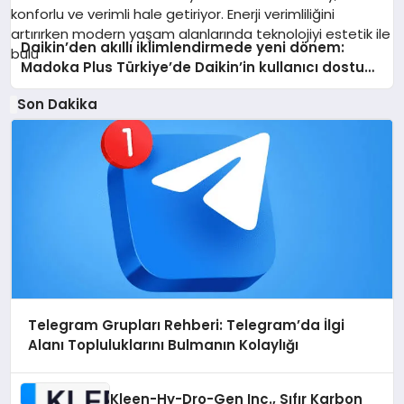
Daikin’den akıllı iklimlendirmede yeni dönem:
Madoka Plus Türkiye’de Daikin’in kullanıcı dostu
tasarımıyla öne çıkan Madoka ailesinin yeni nesil
Son Dakika
teknolojilerle donatılmış son modeli VRV kontrol
ünitesi Madoka Plus Türkiye’de satışa sunuldu.
Tam dokunmatik ekranı, mobil uygulama desteği
ve akıllı sensör entegrasyonu sayesinde
iklimlendirme sistemlerinin yönetimini daha kolay,
konforlu ve verimli hale getiriyor. Enerji verimliliğini
artırırken modern yaşam alanlarında teknolojiyi
estetik ile bulu
Telegram Grupları Rehberi: Telegram’da İlgi
Alanı Topluluklarını Bulmanın Kolaylığı
Kleen-Hy-Dro-Gen Inc., Sıfır Karbon