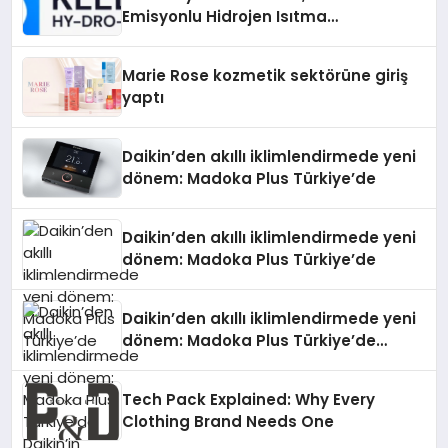
Emisyonlu Hidrojen Isıtma
Teknolojisinde ISO ve TSSA
Düzenleyici Onaylarını Aldı
Marie Rose kozmetik sektörüne giriş
yaptı
Daikin’den akıllı iklimlendirmede yeni
dönem: Madoka Plus Türkiye’de
Daikin’den akıllı iklimlendirmede yeni
dönem: Madoka Plus Türkiye’de
Daikin’den akıllı iklimlendirmede yeni
dönem: Madoka Plus Türkiye’de
Daikin’in kullanıcı dostu tasarımıyla
öne çıkan Madoka ailesinin yeni nesil
Tech Pack Explained: Why Every
teknolojilerle donatılmış son modeli
Clothing Brand Needs One
VRV kontrol ünitesi Madoka Plus