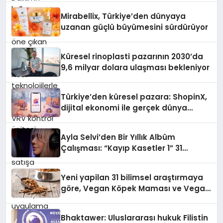
Türkiye’de satışa sunuldu. Tam
dokunmatik ekranı, mobil uygulama
Mirabellix, Türkiye’den dünyaya
desteği ve akıllı sensör entegrasyonu
uzanan güçlü büyümesini sürdürüyor
sayesinde iklimlendirme sistemlerinin
yönetimini daha kolay, konforlu ve
verimli hale getiriyor. Enerji
Küresel rinoplasti pazarının 2030’da
verimliliğini artırırken modern yaşam
9,6 milyar dolara ulaşması bekleniyor
alanlarında teknolojiyi estetik ile bulu
Türkiye’den küresel pazara: ShopinX,
dijital ekonomi ile gerçek dünya
alışverişini bir araya getirmeyi
hedefliyor
Ayla Selvi’den Bir Yıllık Albüm
Çalışması: “Kayıp Kasetler 1” 31
Temmuz’da Çıktı
Yeni yapilan 31 bilimsel araştırmaya
göre, Vegan Köpek Maması ve Vegan
Kedi Mamasının İyi Sindirildiğini
Ortaya Koydu
Bhaktawer: Uluslararası hukuk Filistin