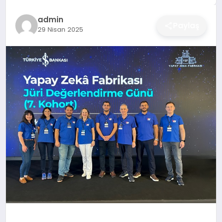
DÜNYA
admin
Paylaş
29 Nisan 2025
SIYASET
EĞITIM