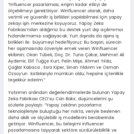
“Influencer pazarlaması, erişim kadar etkiyi de
ölçebilmeyi gerektiriyor. Winfluencer olarak, daha
verimli ve güvenilir iş birlikleri yapılabilmesi için yapay
zekayı işin merkezine koyuyoruz. Yapay Zeka
Fabrikası’ndan aldığımız bu destek yurt dışı açılımımızı
hızlandırmamızı sağlayacak. Yurt dışında da ajans iş
birlikleri ile büyümeyi hedefliyoruz. Bu başarı, sürecin
her aşamasında özveriyle emek veren Winfluencer
ekibinin; Okan Tübek, Doç. Dr. Tuna Çakar, Mehmet Ali
Aydemir, Elif Tuğçe Kurt, Pelin Mişe, Ahmet Yıldız,
Çağlar Kabaca , Esra Kiper, Sinan Yıldırım ve Osman
Özsoy’un katkılarıyla mümkün oldu; hepsine içtenlikle
teşekkür ederim.”
Yatırımın ardından değerlendirmelerde bulunan Yapay
Zeka Fabrikası CEO’su Can Bakır, düşüncelerini şu
sözlerle paylaştı: “Yapay zekânın pazarlama
teknolojileriyle buluştuğu her nokta, veriyle beslenen
daha akıllı ve ölçülebilir iş modellerini beraberinde
getiriyor. Winfluencer, bu birleşimi influencer
pazarlamasına taşıyarak sektöre sürdürülebilirlik ve