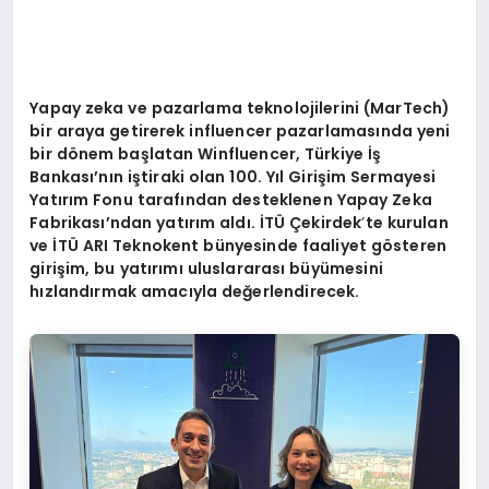
Yapay zeka ve pazarlama teknolojilerini (MarTech)
bir araya getirerek influencer pazarlamasında yeni
bir d
ö
nem baş
latan Winfluencer, T
ürkiye İş
Bankası’nın iştiraki olan 100. Yı
l Giri
şim Sermayesi
Yatırım Fonu tarafından desteklenen Yapay Zeka
Fabrikası’ndan yatırı
m ald
ı. İTÜ Çekirdek
’
te kurulan
ve İTÜ ARI Teknokent bünyesinde faaliyet g
ö
steren
girişim, bu yatırımı uluslararası büyümesini
hızlandırmak amacıyla değerlendirecek.