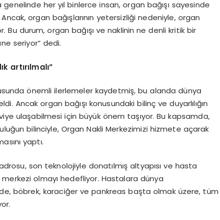
a genelinde her yıl binlerce insan, organ bağışı sayesinde
ncak, organ bağışlarının yetersizliği nedeniyle, organ
 Bu durum, organ bağışı ve naklinin ne denli kritik bir
e seriyor” dedi.
lık
art
ırılmalı”
 konusunda önemli ilerlemeler kaydetmiş, bu alanda dünya
ldi. Ancak organ bağışı konusundaki bilinç ve duyarlılığın
aviye ulaşabilmesi için büyük önem taşıyor. Bu kapsamda,
luğun bilinciyle, Organ Nakli Merkezimizi hizmete açarak
asını yaptı.
rosu, son teknolojiyle donatılmış altyapısı ve hasta
s merkezi olmayı hedefliyor. Hastalara dünya
zde, böbrek, karaciğer ve pankreas başta olmak üzere, tüm
or.