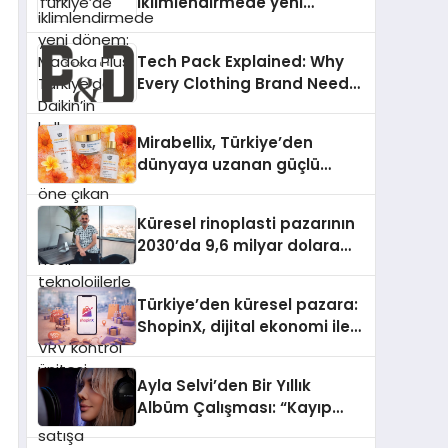
iklimlendirmede yeni
dönem: Madoka Plus
Türkiye’de Daikin’in kullanıcı
Tech Pack Explained: Why
dostu tasarımıyla öne çıkan
Every Clothing Brand Needs
Madoka ailesinin yeni nesil
One
teknolojilerle donatılmış son
modeli VRV kontrol ünitesi
Mirabellix, Türkiye’den
Madoka Plus Türkiye’de
dünyaya uzanan güçlü
satışa sunuldu. Tam
büyümesini sürdürüyor
dokunmatik ekranı, mobil
uygulama desteği ve akıllı
Küresel rinoplasti pazarının
sensör entegrasyonu
2030’da 9,6 milyar dolara
sayesinde iklimlendirme
ulaşması bekleniyor
sistemlerinin yönetimini
Türkiye’den küresel pazara:
daha kolay, konforlu ve
ShopinX, dijital ekonomi ile
verimli hale getiriyor. Enerji
gerçek dünya alışverişini bir
verimliliğini artırırken
araya getirmeyi hedefliyor
modern yaşam alanlarında
Ayla Selvi’den Bir Yıllık
teknolojiyi estetik ile bulu
Albüm Çalışması: “Kayıp
Kasetler 1” 31 Temmuz’da