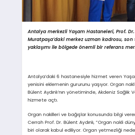
Antalya merkezli Yaşam Hastaneleri, Prof. Dr. 
Muratpaşa
’
daki merkez uzman kadrosu, son te
yaklaşımı ile b
ö
lgede
ö
nemli bir referans mer
Antalya’daki 6 hastanesiyle hizmet veren Yaşam 
yenisini eklemenin gururunu yaşıyor. Organ nak
Bülent Aydınlı’nın yönetiminde, Akdeniz Sağlık
hizmete açtı.
Organ nakilleri ve bağışlar konusunda bilgi ve
Cerrah Prof. Dr. Bülent Aydınlı, “Organ nakli d
biri olarak kabul ediliyor. Organ yetmezliği ned