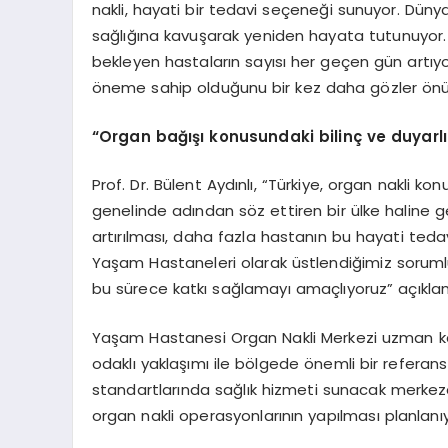
nakli, hayati bir tedavi seçeneği sunuyor. Düny
sağlığına kavuşarak yeniden hayata tutunuyor. A
bekleyen hastaların sayısı her geçen gün artıyor.
öneme sahip olduğunu bir kez daha gözler önün
“
Organ bağışı konusundaki bilinç ve duyarlı
Prof. Dr. Bülent Aydınlı, “Türkiye, organ nakli
genelinde adından söz ettiren bir ülke haline ge
artırılması, daha fazla hastanın bu hayati ted
Yaşam Hastaneleri olarak üstlendiğimiz sorumlu
bu sürece katkı sağlamayı amaçlıyoruz” açıklam
Yaşam Hastanesi Organ Nakli Merkezi uzman kad
odaklı yaklaşımı ile bölgede önemli bir referan
standartlarında sağlık hizmeti sunacak merke
organ nakli operasyonlarının yapılması planlanıy