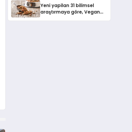
Çıktı
Yeni yapilan 31 bilimsel
araştırmaya göre, Vegan
Köpek Maması ve Vegan
Kedi Mamasının İyi
Sindirildiğini Ortaya Koydu