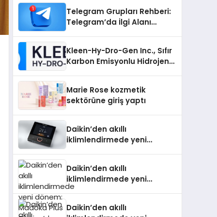
Telegram Grupları Rehberi:
Telegram’da İlgi Alanı
Topluluklarını Bulmanın
Kolaylığı
Kleen-Hy-Dro-Gen Inc., Sıfır
Karbon Emisyonlu Hidrojen
Isıtma Teknolojisinde ISO ve
TSSA Düzenleyici Onaylarını
Marie Rose kozmetik
Aldı
sektörüne giriş yaptı
Daikin’den akıllı
iklimlendirmede yeni
dönem: Madoka Plus
Türkiye’de
Daikin’den akıllı
iklimlendirmede yeni
dönem: Madoka Plus
Türkiye’de
Daikin’den akıllı