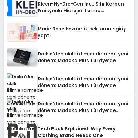
Kleen-Hy-Dro-Gen Inc., Sıfır Karbon
Emisyonlu Hidrojen Isıtma
Teknolojisinde ISO ve TSSA
Düzenleyici Onaylarını Aldı
Marie Rose kozmetik sektörüne giriş
yaptı
Daikin’den akıllı iklimlendirmede yeni
dönem: Madoka Plus Türkiye’de
Daikin’den akıllı iklimlendirmede yeni
dönem: Madoka Plus Türkiye’de
Daikin’den akıllı iklimlendirmede yeni
dönem: Madoka Plus Türkiye’de
Daikin’in kullanıcı dostu tasarımıyla
öne çıkan Madoka ailesinin yeni nesil
Tech Pack Explained: Why Every
teknolojilerle donatılmış son modeli
Clothing Brand Needs One
VRV kontrol ünitesi Madoka Plus