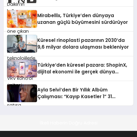
Türkiye’de satışa sunuldu. Tam
dokunmatik ekranı, mobil uygulama
Mirabellix, Türkiye’den dünyaya
desteği ve akıllı sensör entegrasyonu
uzanan güçlü büyümesini sürdürüyor
sayesinde iklimlendirme sistemlerinin
yönetimini daha kolay, konforlu ve
verimli hale getiriyor. Enerji
Küresel rinoplasti pazarının 2030’da
verimliliğini artırırken modern yaşam
9,6 milyar dolara ulaşması bekleniyor
alanlarında teknolojiyi estetik ile bulu
Türkiye’den küresel pazara: ShopinX,
dijital ekonomi ile gerçek dünya
alışverişini bir araya getirmeyi
hedefliyor
Ayla Selvi’den Bir Yıllık Albüm
Çalışması: “Kayıp Kasetler 1” 31
Temmuz’da Çıktı
İlkeli Haberin Doğru Adresi