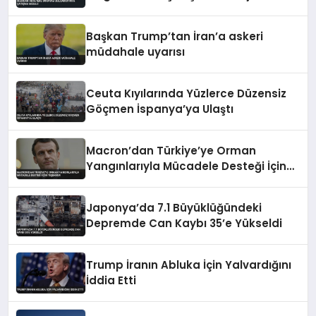
Başkan Trump’tan İran’a askeri
müdahale uyarısı
Ceuta Kıyılarında Yüzlerce Düzensiz
Göçmen İspanya’ya Ulaştı
Macron’dan Türkiye’ye Orman
Yangınlarıyla Mücadele Desteği İçin
Teşekkür
Japonya’da 7.1 Büyüklüğündeki
Depremde Can Kaybı 35’e Yükseldi
Trump İranın Abluka İçin Yalvardığını
İddia Etti