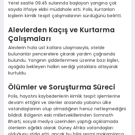
Yerel saatle 09.45 sularında başlayan yangına çok
sayıda itfaiye ekibi müdahale etti. Polis, kurtarılan
kişilerin kimlik tespit çalışmalarının sürdüğünü belirtti.
Alevlerden Kaçış ve Kurtarma
Çalışmaları
Alevlerin hızla üst katlara ulaşmasıyla, otelde
bulunanlar pencerelere çıkarak yardım çağrısında
bulundu. Yangının şiddetlenmesi üzerine bazı kişiler,
aşağıda bekleyen halkın serdiği yataklara atlayarak
kurtuldu.
Ölümler ve Soruşturma Süreci
Polis, hayatını kaybedenlerin kimlik tespit işlemlerine
devam ettiğini ve ölenler arasında yabancı ülke
vatandaşlarının olup olmadığının henüz netleşmediğini
bildirdi. Bölgenin eski milletvekillerinden Somnath
Bharti, sosyal medya üzerinden yaptığı açıklamada
ölenlerin ağırlıklı olarak Güney Afrika vatandaşları
olduğunu iddia etti; ancak bu bilgi resmi makamlarca