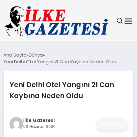
YAŞAM
Ana Sayfa
Dünya
Yeni Delhi Otel Yangını 21 Can Kaybına Neden Oldu
TEKNOLOJI
SPOR
Yeni Delhi Otel Yangını 21 Can
Kaybına Neden Oldu
SAĞLIK
MAGAZIN
İlke Gazetesi
Paylaş
06 Haziran 2026
EKONOMI