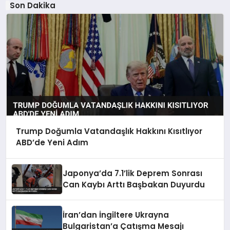
Son Dakika
Trump Doğumla Vatandaşlık Hakkını Kısıtlıyor
ABD’de Yeni Adım
Japonya’da 7.1’lik Deprem Sonrası
Can Kaybı Arttı Başbakan Duyurdu
İran’dan İngiltere Ukrayna
Bulgaristan’a Çatışma Mesajı