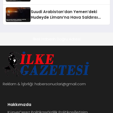
Magyar’dan Geldi Polgar Reddettti
Suudi Arabistan’dan Yemen’deki
Hudeyde Limanı’na Hava Saldırısı
İddiası
İlkeli Haberin Doğru Adresi
Reklam & İşbrliği:
habersonuclari@gmail.com
Hakkımızda
Künye
Çerez Politikası
Gizlilik Politikası
İletişim