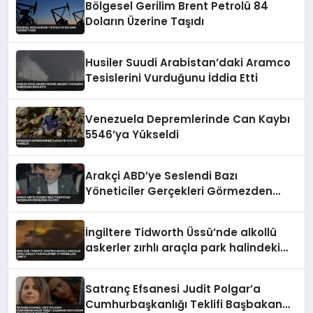
Bölgesel Gerilim Brent Petrolü 84
Doların Üzerine Taşıdı
Husiler Suudi Arabistan’daki Aramco
Tesislerini Vurduğunu İddia Etti
Venezuela Depremlerinde Can Kaybı
5546’ya Yükseldi
Arakçi ABD’ye Seslendi Bazı
Yöneticiler Gerçekleri Görmezden
Geliyor
İngiltere Tidworth Üssü’nde alkollü
askerler zırhlı araçla park halindeki
otomobillere çarptı
Satranç Efsanesi Judit Polgar’a
Cumhurbaşkanlığı Teklifi Başbakan