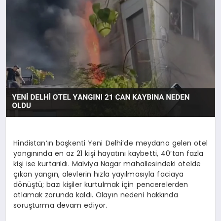
DÜNYA
SIYASET
EĞITIM
Hindistan’ın başkenti Yeni Delhi’de meydana gelen otel
yangınında en az 21 kişi hayatını kaybetti, 40’tan fazla
kişi ise kurtarıldı. Malviya Nagar mahallesindeki otelde
çıkan yangın, alevlerin hızla yayılmasıyla faciaya
dönüştü; bazı kişiler kurtulmak için pencerelerden
atlamak zorunda kaldı. Olayın nedeni hakkında
soruşturma devam ediyor.