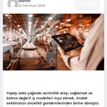
admin
Paylaş
22 Temmuz 2025
DÜNYA
SIYASET
EĞITIM
Yapay zeka çağında verimlilik artışı sağlamak ve
katma değerli iş modelleri inşa etmek, imalat
sekt
ö
rünün
ö
ncelikli gündemlerinden birine d
ö
nüştü.