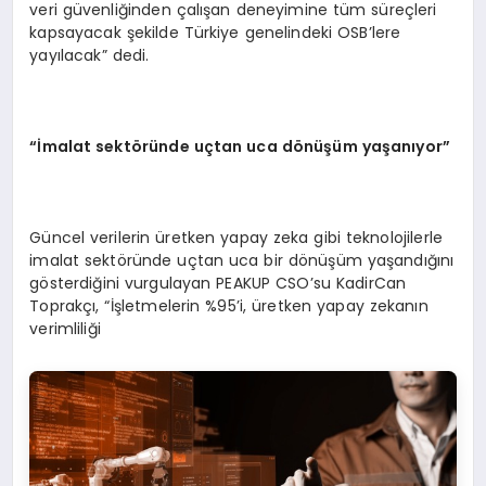
veri güvenliğinden çalışan deneyimine tüm süreçleri
kapsayacak şekilde Türkiye genelindeki OSB’lere
yayılacak” dedi.
“İmalat sekt
ö
rü
nde u
ç
tan uca d
ö
nüşüm yaşanıyor”
Güncel verilerin üretken yapay zeka gibi teknolojilerle
imalat sektöründe uçtan uca bir dönüşüm yaşandığını
gösterdiğini vurgulayan PEAKUP CSO’su KadirCan
Toprakçı, “İşletmelerin %95’i, üretken yapay zekanın
verimliliği