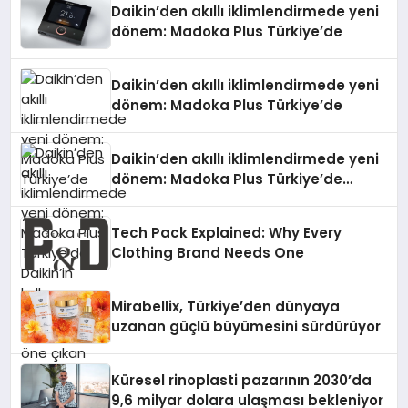
Daikin’den akıllı iklimlendirmede yeni
dönem: Madoka Plus Türkiye’de
Daikin’den akıllı iklimlendirmede yeni
dönem: Madoka Plus Türkiye’de
Daikin’den akıllı iklimlendirmede yeni
dönem: Madoka Plus Türkiye’de
Daikin’in kullanıcı dostu tasarımıyla
öne çıkan Madoka ailesinin yeni nesil
Tech Pack Explained: Why Every
teknolojilerle donatılmış son modeli
Clothing Brand Needs One
VRV kontrol ünitesi Madoka Plus
Türkiye’de satışa sunuldu. Tam
dokunmatik ekranı, mobil uygulama
Mirabellix, Türkiye’den dünyaya
desteği ve akıllı sensör entegrasyonu
uzanan güçlü büyümesini sürdürüyor
sayesinde iklimlendirme sistemlerinin
yönetimini daha kolay, konforlu ve
verimli hale getiriyor. Enerji
Küresel rinoplasti pazarının 2030’da
verimliliğini artırırken modern yaşam
9,6 milyar dolara ulaşması bekleniyor