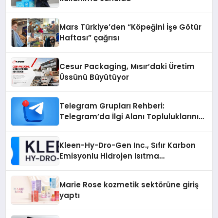
Mars Türkiye’den “Köpeğini İşe Götür
Haftası” çağrısı
Cesur Packaging, Mısır’daki Üretim
Üssünü Büyütüyor
Telegram Grupları Rehberi:
Telegram’da İlgi Alanı Topluluklarını
Bulmanın Kolaylığı
Kleen-Hy-Dro-Gen Inc., Sıfır Karbon
Emisyonlu Hidrojen Isıtma
Teknolojisinde ISO ve TSSA
Düzenleyici Onaylarını Aldı
Marie Rose kozmetik sektörüne giriş
yaptı