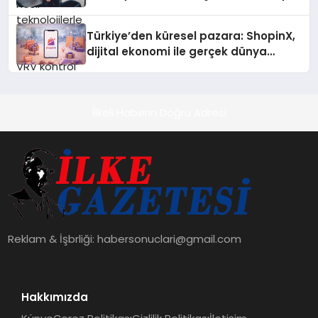
alanlarında teknolojiyi estetik ile bulu
Türkiye’den küresel pazara: ShopinX,
dijital ekonomi ile gerçek dünya
alışverişini bir araya getirmeyi
hedefliyor
İlkeli Haberin Doğru Adresi
Reklam & İşbrliği:
habersonuclari@gmail.com
Hakkımızda