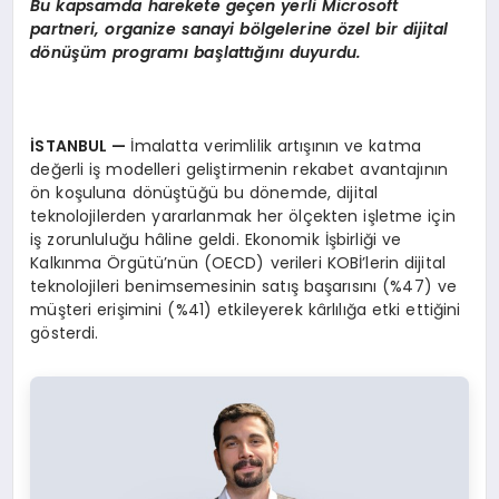
Bu kapsamda harekete geçen yerli Microsoft
partneri, organize sanayi b
ö
lgelerine
ö
zel bir dijital
d
ö
nüşü
m program
ı başlattığını duyurdu.
İSTANBUL
—
İmalatta verimlilik artışının ve katma
değerli iş modelleri geliştirmenin rekabet avantajının
ön koşuluna dönüştüğü bu dönemde, dijital
teknolojilerden yararlanmak her ölçekten işletme için
iş zorunluluğu hâline geldi. Ekonomik İşbirliği ve
Kalkınma Örgütü’nün (OECD) verileri KOBİ’lerin dijital
teknolojileri benimsemesinin satış başarısını (%47) ve
müşteri erişimini (%41) etkileyerek kârlılığa etki ettiğini
gösterdi.