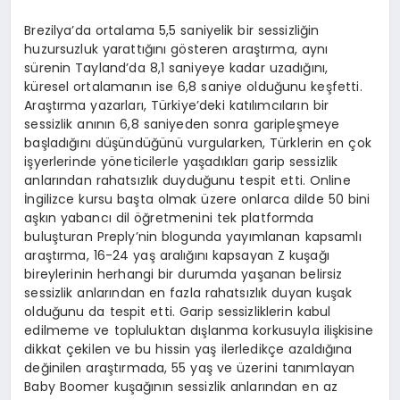
Brezilya’da ortalama 5,5 saniyelik bir sessizliğin
huzursuzluk yarattığını gösteren araştırma, aynı
sürenin Tayland’da 8,1 saniyeye kadar uzadığını,
küresel ortalamanın ise 6,8 saniye olduğunu keşfetti.
Araştırma yazarları, Türkiye’deki katılımcıların bir
sessizlik anının 6,8 saniyeden sonra garipleşmeye
başladığını düşündüğünü vurgularken, Türklerin en çok
işyerlerinde yöneticilerle yaşadıkları garip sessizlik
anlarından rahatsızlık duyduğunu tespit etti. Online
İngilizce kursu başta olmak üzere onlarca dilde 50 bini
aşkın yabancı dil öğretmenini tek platformda
buluşturan Preply’nin blogunda yayımlanan kapsamlı
araştırma, 16-24 yaş aralığını kapsayan Z kuşağı
bireylerinin herhangi bir durumda yaşanan belirsiz
sessizlik anlarından en fazla rahatsızlık duyan kuşak
olduğunu da tespit etti. Garip sessizliklerin kabul
edilmeme ve topluluktan dışlanma korkusuyla ilişkisine
dikkat çekilen ve bu hissin yaş ilerledikçe azaldığına
değinilen araştırmada, 55 yaş ve üzerini tanımlayan
Baby Boomer kuşağının sessizlik anlarından en az