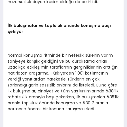
huzursuzluk duyan kesim olduğu da belirtildi.
İ
lk bulu
ş
malar ve topluluk
ö
n
ü
nde konu
ş
ma ba
şı
ç
ekiyor
Normal konuşma ritminde bir nefeslik sürenin yarım
saniyeye karşılık geldiğini ve bu duraksama anları
uzadıkça etkileşimin taraflarının gerginliklerinin arttığını
hatırlatan araştırma, Türkiye’den 1.001 katılımcının
verdiği yanıtlardan hareketle Türklerin en çok
zorlandığı garip sessizlik anlarını da listeledi. Buna göre
ilk buluşmalar, cinsiyet ve tüm yaş kırılımlarında %38’lik
rahatsızlık oranıyla başı çekerken, ilk buluşmaları %35’lik
oranla topluluk önünde konuşma ve %30,7 oranla
partnerle önemli bir konuda tartışma izledi.