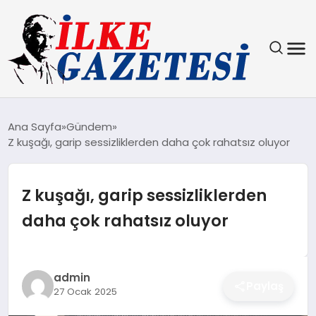
YAŞAM
Ana Sayfa
Gündem
Z kuşağı, garip sessizliklerden daha çok rahatsız oluyor
TEKNOLOJI
SPOR
Z kuşağı, garip sessizliklerden
daha çok rahatsız oluyor
SAĞLIK
MAGAZIN
admin
Paylaş
27 Ocak 2025
EKONOMI