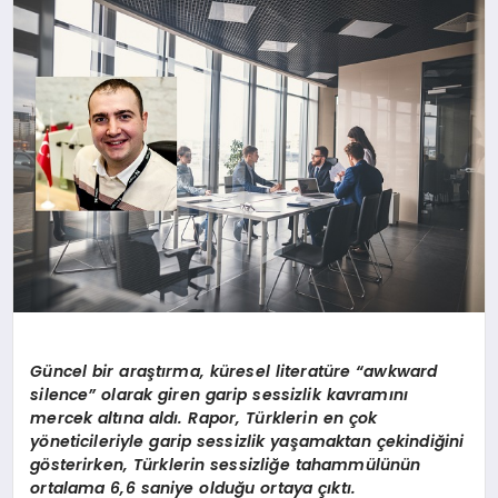
DÜNYA
SIYASET
EĞITIM
G
ü
ncel bir ara
ş
t
ı
rma, k
ü
resel literat
ü
re
“awkward
silence”
olarak giren garip sessizlik kavram
ı
n
ı
mercek alt
ı
na ald
ı
. Rapor, T
ü
rklerin en
ç
ok
y
ö
neticileriyle garip sessizlik ya
ş
amaktan
ç
ekindi
ğ
ini
g
ö
sterirken, T
ü
rklerin sessizli
ğ
e tahamm
ü
l
ü
n
ü
n
ortalama 6,6 saniye oldu
ğ
u ortaya
çı
kt
ı
.