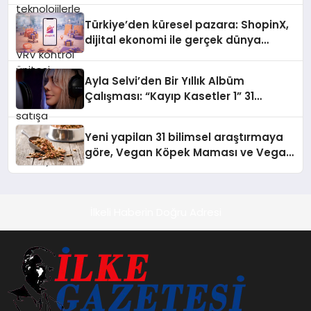
Türkiye’den küresel pazara: ShopinX,
dijital ekonomi ile gerçek dünya
alışverişini bir araya getirmeyi
hedefliyor
Ayla Selvi’den Bir Yıllık Albüm
Çalışması: “Kayıp Kasetler 1” 31
Temmuz’da Çıktı
Yeni yapilan 31 bilimsel araştırmaya
göre, Vegan Köpek Maması ve Vegan
Kedi Mamasının İyi Sindirildiğini
Ortaya Koydu
İlkeli Haberin Doğru Adresi