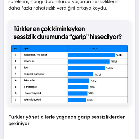
sürelerini, hangi durumlarda yaşanan sessizliklerin
daha fazla rahatsızlık verdiğini ortaya koydu.
T
ü
rkler y
ö
neticilerle ya
ş
anan garip sessizliklerden
ç
ekiniyor