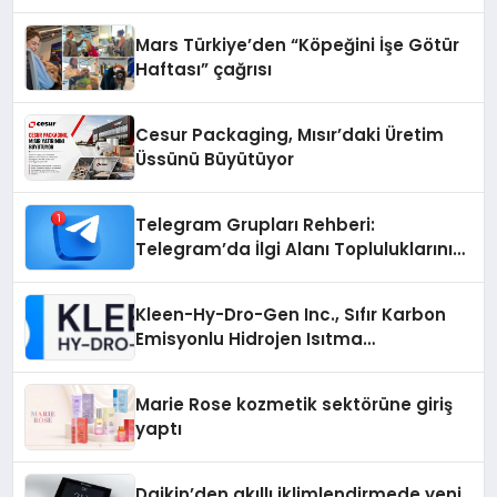
Mars Türkiye’den “Köpeğini İşe Götür
Haftası” çağrısı
Cesur Packaging, Mısır’daki Üretim
Üssünü Büyütüyor
Telegram Grupları Rehberi:
Telegram’da İlgi Alanı Topluluklarını
Bulmanın Kolaylığı
Kleen-Hy-Dro-Gen Inc., Sıfır Karbon
Emisyonlu Hidrojen Isıtma
Teknolojisinde ISO ve TSSA
Düzenleyici Onaylarını Aldı
Marie Rose kozmetik sektörüne giriş
yaptı
Daikin’den akıllı iklimlendirmede yeni