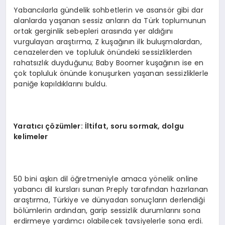
Yabancılarla gündelik sohbetlerin ve asansör gibi dar
alanlarda yaşanan sessiz anların da Türk toplumunun
ortak gerginlik sebepleri arasında yer aldığını
vurgulayan araştırma, Z kuşağının ilk buluşmalardan,
cenazelerden ve topluluk önündeki sessizliklerden
rahatsızlık duyduğunu; Baby Boomer kuşağının ise en
çok topluluk önünde konuşurken yaşanan sessizliklerle
paniğe kapıldıklarını buldu.
Yarat
ı
c
ı çö
z
ü
mler:
İ
ltifat, soru sormak, dolgu
kelimeler
50 bini aşkın dil öğretmeniyle amaca yönelik online
yabancı dil kursları sunan Preply tarafından hazırlanan
araştırma, Türkiye ve dünyadan sonuçların derlendiği
bölümlerin ardından, garip sessizlik durumlarını sona
erdirmeye yardımcı olabilecek tavsiyelerle sona erdi.