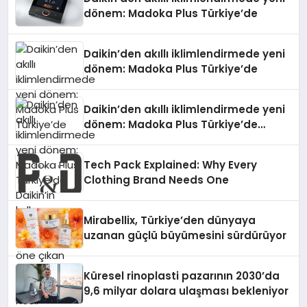
dönem: Madoka Plus Türkiye’de
Daikin’den akıllı iklimlendirmede yeni
dönem: Madoka Plus Türkiye’de
Daikin’den akıllı iklimlendirmede yeni
dönem: Madoka Plus Türkiye’de
Daikin’in kullanıcı dostu tasarımıyla
öne çıkan Madoka ailesinin yeni nesil
Tech Pack Explained: Why Every
teknolojilerle donatılmış son modeli
Clothing Brand Needs One
VRV kontrol ünitesi Madoka Plus
Türkiye’de satışa sunuldu. Tam
dokunmatik ekranı, mobil uygulama
Mirabellix, Türkiye’den dünyaya
desteği ve akıllı sensör entegrasyonu
uzanan güçlü büyümesini sürdürüyor
sayesinde iklimlendirme sistemlerinin
yönetimini daha kolay, konforlu ve
verimli hale getiriyor. Enerji
Küresel rinoplasti pazarının 2030’da
verimliliğini artırırken modern yaşam
9,6 milyar dolara ulaşması bekleniyor
alanlarında teknolojiyi estetik ile bulu