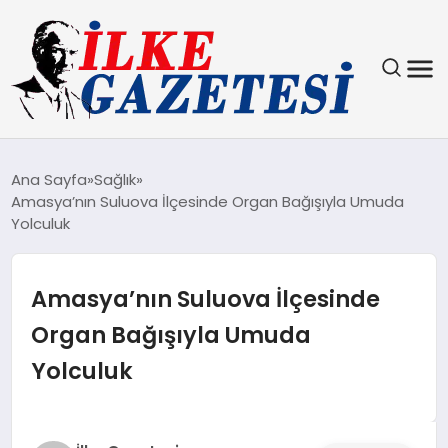
YAŞAM
Ana Sayfa
Sağlık
Amasya’nın Suluova İlçesinde Organ Bağışıyla Umuda
TEKNOLOJI
Yolculuk
SPOR
Amasya’nın Suluova İlçesinde
SAĞLIK
Organ Bağışıyla Umuda
Yolculuk
MAGAZIN
EKONOMI