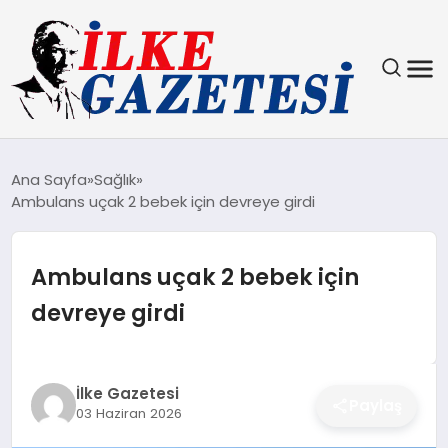
YAŞAM
Ana Sayfa
Sağlık
Ambulans uçak 2 bebek için devreye girdi
TEKNOLOJI
SPOR
Ambulans uçak 2 bebek için
devreye girdi
SAĞLIK
MAGAZIN
İlke Gazetesi
Paylaş
03 Haziran 2026
EKONOMI