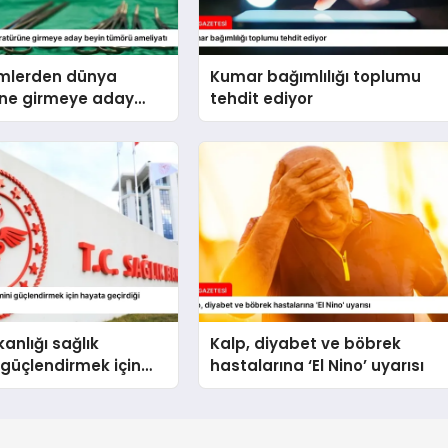
imlerden dünya
Kumar bağımlılığı toplumu
üne girmeye aday
tehdit ediyor
örü ameliyatı
anlığı sağlık
Kalp, diyabet ve böbrek
 güçlendirmek için
hastalarına ‘El Nino’ uyarısı
çirdiği uygulamaları