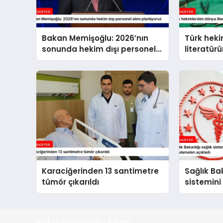
Bakan Memişoğlu: 2026’nın
Türk hek
sonunda hekim dışı personel
literatür
alımı planlıyoruz
beyin tüm
Karaciğerinden 13 santimetre
Sağlık Bak
tümör çıkarıldı
sistemini
hayata ge
açıkladı
İlkeli Haberin Doğru Adresi