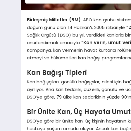
Birleşmiş Milletler (BM)
, ABO kan grubu sistemi
doğum günü olan 14 Haziran’ı, 2005 itibariyle
“
Sağlık Örgütü (DSÖ) bu yıl, verdikleri kanlarla b
onurlandırmak amacıyla
“Kan verin, umut veri
Kampanya, kan vermenin hayat kurtarıcı rolüne
etmeyi ve hükümetleri kan bağışı programları
Kan Bağışı Tipleri
Kan bağışçıları, gönüllü bağışçılar, ailesi için 
ayrılıyor. Ana kan tedariki, düzenli, gönüllü ve ü
DSÖ’ye göre, 79 ülke kan tedarikinin yüzde 90’ınd
Bir Ünite Kan, Üç Hayata Umut
DSÖ’ye göre bir ünite kan, üç kişinin hayatının k
hastaya yaşam umudu oluyor. Ancak kan bağışı 