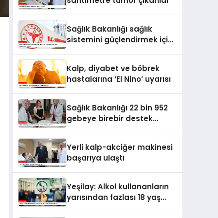
santimetre tümör çıkarıldı
Sağlık Bakanlığı sağlık
sistemini güçlendirmek için
hayata geçirdiği
uygulamaları açıkladı
Kalp, diyabet ve böbrek
hastalarına ‘El Nino’ uyarısı
Sağlık Bakanlığı 22 bin 952
gebeye birebir destek
ulaştırdı
Yerli kalp-akciğer makinesi
başarıya ulaştı
Yeşilay: Alkol kullananların
yarısından fazlası 18 yaş
altında başlıyor