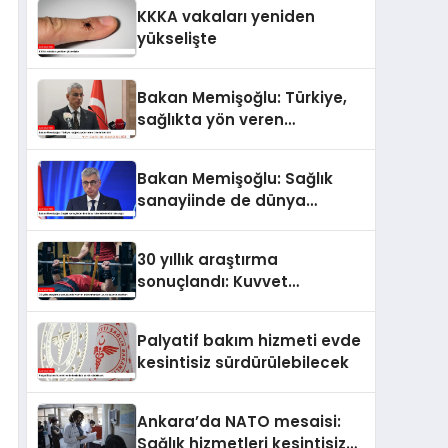
KKKA vakaları yeniden
yükselişte
Bakan Memişoğlu: Türkiye,
sağlıkta yön veren
ülkelerden biri
Bakan Memişoğlu: Sağlık
sanayiinde de dünya
liderlerinden biri olacağız
30 yıllık araştırma
sonuçlandı: Kuvvet
antrenmanları uzun
yaşamın anahtarı
Palyatif bakım hizmeti evde
kesintisiz sürdürülebilecek
Ankara’da NATO mesaisi:
Sağlık hizmetleri kesintisiz