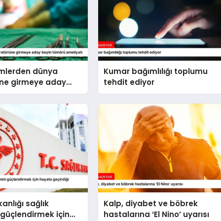
imlerden dünya
Kumar bağımlılığı toplumu
üne girmeye aday
tehdit ediyor
örü ameliyatı
anlığı sağlık
Kalp, diyabet ve böbrek
 güçlendirmek için
hastalarına ‘El Nino’ uyarısı