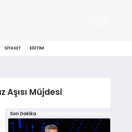
SIYASET
EĞITIM
z Aşısı Müjdesi
Son Dakika