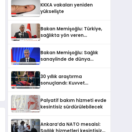
KKKA vakaları yeniden
yükselişte
Bakan Memişoğlu: Türkiye,
sağlıkta yön veren
ülkelerden biri
Bakan Memişoğlu: Sağlık
sanayiinde de dünya
liderlerinden biri olacağız
30 yıllık araştırma
sonuçlandı: Kuvvet
antrenmanları uzun
yaşamın anahtarı
Palyatif bakım hizmeti evde
kesintisiz sürdürülebilecek
Ankara’da NATO mesaisi:
Sağlık hizmetleri kesintisiz