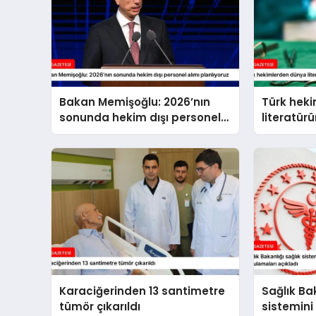
Bakan Memişoğlu: 2026’nın
Türk hek
sonunda hekim dışı personel
literatür
alımı planlıyoruz
beyin tüm
Karaciğerinden 13 santimetre
Sağlık Bak
tümör çıkarıldı
sistemini