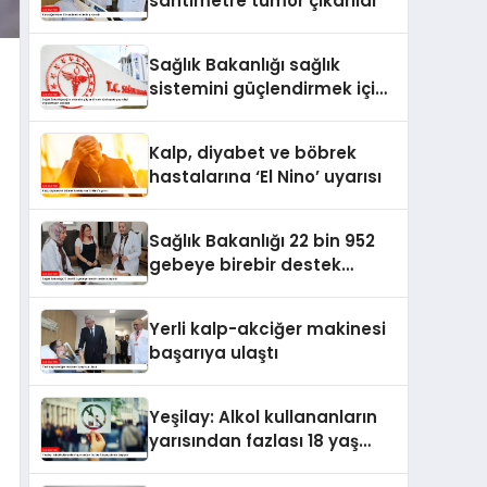
santimetre tümör çıkarıldı
Sağlık Bakanlığı sağlık
sistemini güçlendirmek için
hayata geçirdiği
uygulamaları açıkladı
Kalp, diyabet ve böbrek
hastalarına ‘El Nino’ uyarısı
Sağlık Bakanlığı 22 bin 952
gebeye birebir destek
ulaştırdı
Yerli kalp-akciğer makinesi
başarıya ulaştı
Yeşilay: Alkol kullananların
yarısından fazlası 18 yaş
altında başlıyor