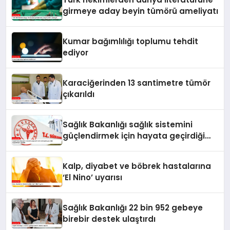
girmeye aday beyin tümörü ameliyatı
Kumar bağımlılığı toplumu tehdit
ediyor
Karaciğerinden 13 santimetre tümör
çıkarıldı
Sağlık Bakanlığı sağlık sistemini
güçlendirmek için hayata geçirdiği
uygulamaları açıkladı
Kalp, diyabet ve böbrek hastalarına
‘El Nino’ uyarısı
Sağlık Bakanlığı 22 bin 952 gebeye
birebir destek ulaştırdı