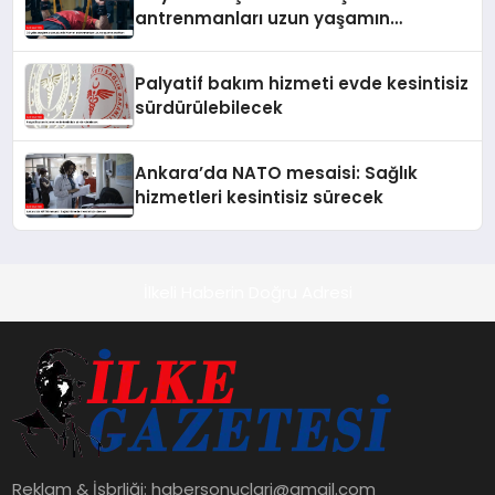
antrenmanları uzun yaşamın
anahtarı
Palyatif bakım hizmeti evde kesintisiz
sürdürülebilecek
Ankara’da NATO mesaisi: Sağlık
hizmetleri kesintisiz sürecek
İlkeli Haberin Doğru Adresi
Reklam & İşbrliği:
habersonuclari@gmail.com