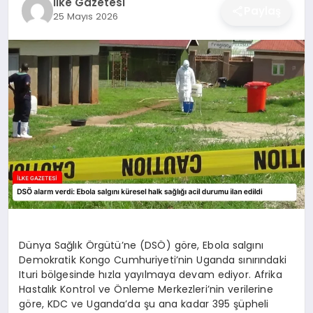
İlke Gazetesi
Paylaş
25 Mayıs 2026
DÜNYA
SIYASET
EĞITIM
Dünya Sağlık Örgütü’ne (DSÖ) göre, Ebola salgını
Demokratik Kongo Cumhuriyeti’nin Uganda sınırındaki
Ituri bölgesinde hızla yayılmaya devam ediyor. Afrika
Hastalık Kontrol ve Önleme Merkezleri’nin verilerine
göre, KDC ve Uganda’da şu ana kadar 395 şüpheli