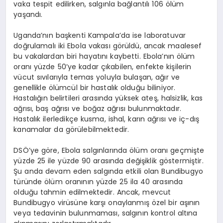
vaka tespit edilirken, salgınla bağlantılı 106 ölüm
yaşandı.
Uganda’nın başkenti Kampala’da ise laboratuvar
doğrulamalı iki Ebola vakası görüldü, ancak maalesef
bu vakalardan biri hayatını kaybetti. Ebola’nın ölüm
oranı yüzde 50’ye kadar çıkabilen, enfekte kişilerin
vücut sıvılarıyla temas yoluyla bulaşan, ağır ve
genellikle ölümcül bir hastalık olduğu biliniyor.
Hastalığın belirtileri arasında yüksek ateş, halsizlik, kas
ağrısı, baş ağrısı ve boğaz ağrısı bulunmaktadır.
Hastalık ilerledikçe kusma, ishal, karın ağrısı ve iç-dış
kanamalar da görülebilmektedir.
DSÖ’ye göre, Ebola salgınlarında ölüm oranı geçmişte
yüzde 25 ile yüzde 90 arasında değişiklik göstermiştir.
Şu anda devam eden salgında etkili olan Bundibugyo
türünde ölüm oranının yüzde 25 ila 40 arasında
olduğu tahmin edilmektedir. Ancak, mevcut
Bundibugyo virüsüne karşı onaylanmış özel bir aşının
veya tedavinin bulunmaması, salgının kontrol altına