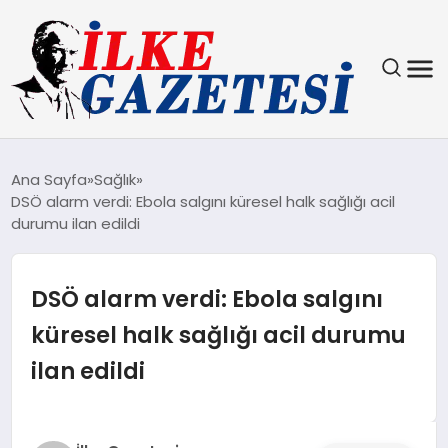
YAŞAM
Ana Sayfa
Sağlık
DSÖ alarm verdi: Ebola salgını küresel halk sağlığı acil
TEKNOLOJI
durumu ilan edildi
SPOR
DSÖ alarm verdi: Ebola salgını
SAĞLIK
küresel halk sağlığı acil durumu
ilan edildi
MAGAZIN
EKONOMI