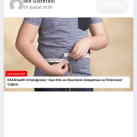
İlke Gazetesi
Paylaş
03 Şubat 2026
DÜNYA
SIYASET
EĞITIM