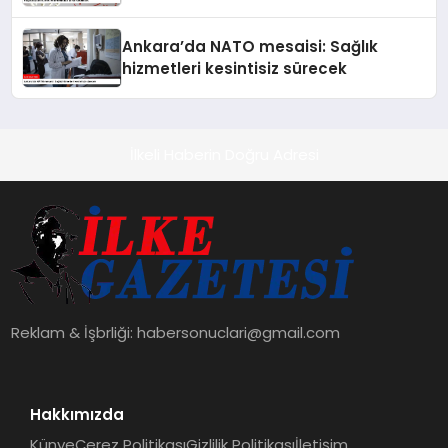
Ankara’da NATO mesaisi: Sağlık
hizmetleri kesintisiz sürecek
İlkeli Haberin Doğru Adresi
Reklam & İşbrliği:
habersonuclari@gmail.com
Hakkımızda
Künye
Çerez Politikası
Gizlilik Politikası
İletişim