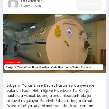
İlke Gazetesi
Paylaş
26 Mayıs 2025
DÜNYA
SIYASET
EĞITIM
Eskişehir Yunus Emre Devlet Hastanesi bünyesinde
bulunan Sualtı Hekimliği ve Hiperbarik Tıp Kliniği,
hastalara yüksek basınç altında hiperbarik oksijen
tedavisi uyguluyor. Bu klinik, Eskişehir başta olmak
üzere Kütahya, Afyonkarahisar, Bilecik ve Uşak’tan