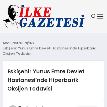
YAŞAM
Ana Sayfa
Sağlık
Eskişehir Yunus Emre Devlet Hastanesi’nde Hiperbarik
TEKNOLOJI
Oksijen Tedavisi
SPOR
Eskişehir Yunus Emre Devlet
SAĞLIK
Hastanesi’nde Hiperbarik
Oksijen Tedavisi
MAGAZIN
EKONOMI