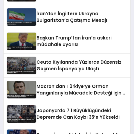
İran’dan İngiltere Ukrayna
Bulgaristan’a Çatışma Mesajı
Başkan Trump’tan İran’a askeri
müdahale uyarısı
Ceuta Kıyılarında Yüzlerce Düzensiz
Göçmen İspanya’ya Ulaştı
Macron’dan Türkiye’ye Orman
Yangınlarıyla Mücadele Desteği İçin
Teşekkür
Japonya’da 7.1 Büyüklüğündeki
Depremde Can Kaybı 35’e Yükseldi