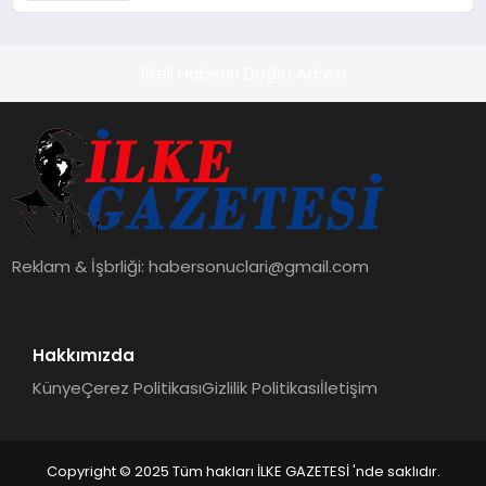
otomobillere çarptı
İlkeli Haberin Doğru Adresi
Reklam & İşbrliği:
habersonuclari@gmail.com
Hakkımızda
Künye
Çerez Politikası
Gizlilik Politikası
İletişim
Copyright © 2025 Tüm hakları İLKE GAZETESİ 'nde saklıdır.