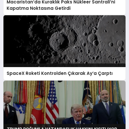
Macaristan’da Kuraklık Paks Nükleer Santrali’ni
Kapatma Noktasına Getirdi
SpaceX Roketi Kontrolden Çıkarak Ay’a Çarptı