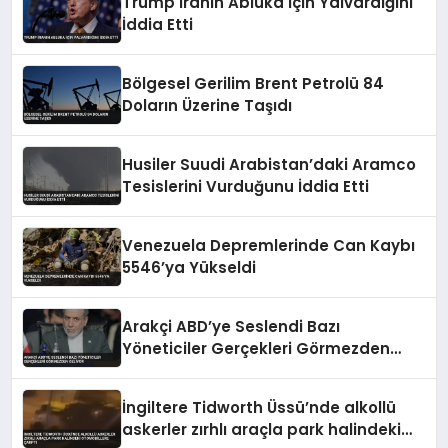
Trump İranın Abluka İçin Yalvardığını
İddia Etti
Bölgesel Gerilim Brent Petrolü 84
Doların Üzerine Taşıdı
Husiler Suudi Arabistan’daki Aramco
Tesislerini Vurduğunu İddia Etti
Venezuela Depremlerinde Can Kaybı
5546’ya Yükseldi
Arakçi ABD’ye Seslendi Bazı
Yöneticiler Gerçekleri Görmezden
Geliyor
İngiltere Tidworth Üssü’nde alkollü
askerler zırhlı araçla park halindeki