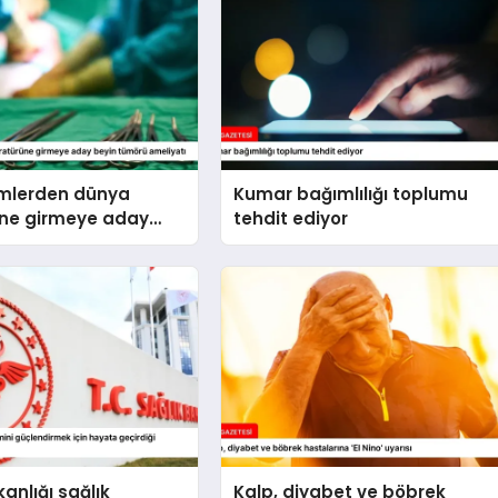
imlerden dünya
Kumar bağımlılığı toplumu
üne girmeye aday
tehdit ediyor
örü ameliyatı
anlığı sağlık
Kalp, diyabet ve böbrek