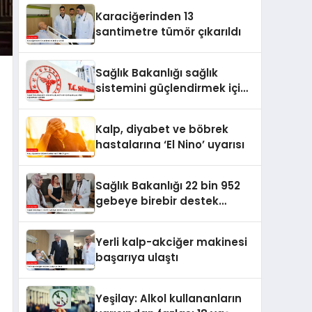
Karaciğerinden 13
santimetre tümör çıkarıldı
Sağlık Bakanlığı sağlık
sistemini güçlendirmek için
hayata geçirdiği
uygulamaları açıkladı
Kalp, diyabet ve böbrek
hastalarına ‘El Nino’ uyarısı
Sağlık Bakanlığı 22 bin 952
gebeye birebir destek
ulaştırdı
Yerli kalp-akciğer makinesi
başarıya ulaştı
Yeşilay: Alkol kullananların