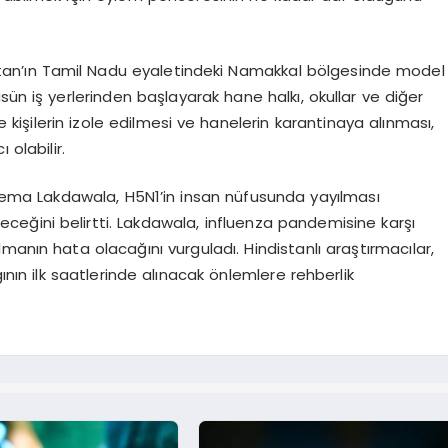
distan’ın Tamil Nadu eyaletindeki Namakkal bölgesinde model
üsün iş yerlerinden başlayarak hane halkı, okullar ve diğer
e kişilerin izole edilmesi ve hanelerin karantinaya alınması,
olabilir.
Seema Lakdawala, H5N1’in insan nüfusunda yayılması
eğini belirtti. Lakdawala, influenza pandemisine karşı
manın hata olacağını vurguladı. Hindistanlı araştırmacılar,
nın ilk saatlerinde alınacak önlemlere rehberlik