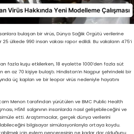
anlara bulaşan bir virüs, Dünya Sağlık Örgütü verilerine
 25 ülkede 990 insan vakası rapor edildi. Bu vakaların 475’i
dan fazla kuşu etkilerken, 18 eyalette 1000’den fazla süt
lan en az 70 kişiye bulaştı. Hindistan’ın Nagpur şehrindeki bir
nda üç kaplan ve bir leopar virüs nedeniyle hayatını
utam Menon tarafından yürütülen ve BMC Public Health
ası, H5N1 salgınının insanlarda nasıl gelişebileceğini ve
imüle etti. Araştırmacılar, gerçek dünya verilerini
ılabileceğini bilgisayar simülasyonlarıyla ortaya koydu.
urabilmek için eylem penceresinin ne kadar dar olduğunu