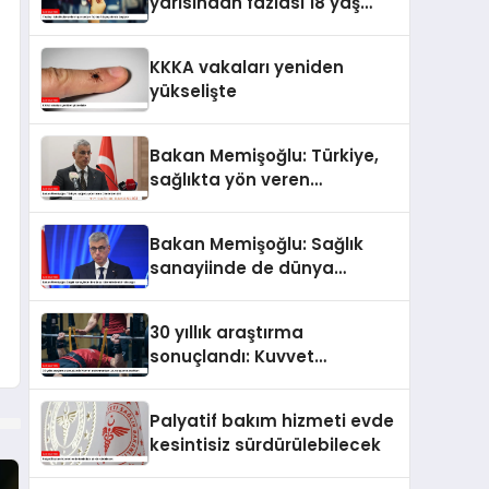
yarısından fazlası 18 yaş
altında başlıyor
KKKA vakaları yeniden
yükselişte
Bakan Memişoğlu: Türkiye,
sağlıkta yön veren
ülkelerden biri
Bakan Memişoğlu: Sağlık
sanayiinde de dünya
liderlerinden biri olacağız
30 yıllık araştırma
sonuçlandı: Kuvvet
antrenmanları uzun
yaşamın anahtarı
Palyatif bakım hizmeti evde
kesintisiz sürdürülebilecek