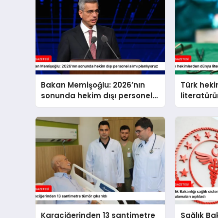
Bakan Memişoğlu: 2026’nın
Türk hek
sonunda hekim dışı personel
literatür
alımı planlıyoruz
beyin tüm
Karaciğerinden 13 santimetre
Sağlık Bak