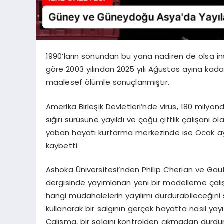
1990’ların sonundan bu yana nadiren de olsa ins
göre 2003 yılından 2025 yılı Ağustos ayına kadar
maalesef ölümle sonuçlanmıştır.
Amerika Birleşik Devletleri’nde virüs, 180 milyon
sığırı sürüsüne yayıldı ve çoğu çiftlik çalışanı o
yaban hayatı kurtarma merkezinde ise Ocak ayı
kaybetti.
Ashoka Üniversitesi’nden Philip Cherian ve Ga
dergisinde yayımlanan yeni bir modelleme çalışm
hangi müdahalelerin yayılımı durdurabileceğini s
kullanarak bir salgının gerçek hayatta nasıl yay
Çalışma, bir salgını kontrolden çıkmadan durd