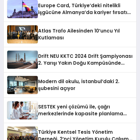
Europe Card, Türkiye’deki nitelikli
işgücüne Almanya’da kariyer fırsatı
sununuyor
Atlas Trafo Ailesinden 10’uncu Yıl
Kutlaması
Drift NEU KKTC 2024 Drift Şampiyonası
2. Yarışı Yakın Doğu Kampüsünde
Gerçekleştirildi
Modern dil okulu, İstanbul’daki 2.
şubesini açıyor
SESTEK yeni çözümü ile, çağrı
merkezlerinde kapasite planlama
verimliliğini 4 kat artırıyor
Türkiye Kentsel Tesis Yönetim
Derneği, 2’nci Yönetim Kurulu Çalışma