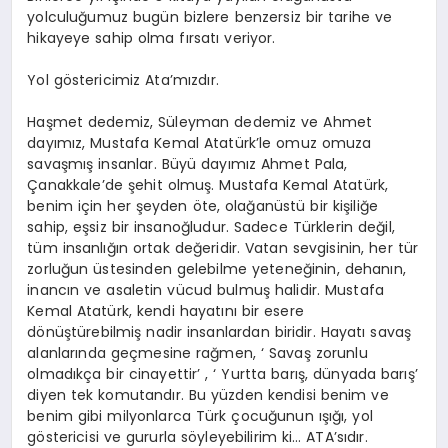
yolculuğumuz bugün bizlere benzersiz bir tarihe ve
hikayeye sahip olma fırsatı veriyor.
Yol göstericimiz Ata’mızdır.
Haşmet dedemiz, Süleyman dedemiz ve Ahmet
dayımız, Mustafa Kemal Atatürk’le omuz omuza
savaşmış insanlar. Büyü dayımız Ahmet Pala,
Çanakkale’de şehit olmuş. Mustafa Kemal Atatürk,
benim için her şeyden öte, olağanüstü bir kişiliğe
sahip, eşsiz bir insanoğludur. Sadece Türklerin değil,
tüm insanlığın ortak değeridir. Vatan sevgisinin, her tür
zorluğun üstesinden gelebilme yeteneğinin, dehanın,
inancın ve asaletin vücud bulmuş halidir. Mustafa
Kemal Atatürk, kendi hayatını bir esere
dönüştürebilmiş nadir insanlardan biridir. Hayatı savaş
alanlarında geçmesine rağmen, ‘ Savaş zorunlu
olmadıkça bir cinayettir’ , ‘ Yurtta barış, dünyada barış’
diyen tek komutandır. Bu yüzden kendisi benim ve
benim gibi milyonlarca Türk çocuğunun ışığı, yol
göstericisi ve gururla söyleyebilirim ki… ATA’sıdır.