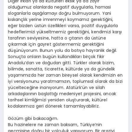
Diğer ırkları ya da kültürleri eksik ya da zayıf
olduğumuz alanlarda negatif duygularla, hamasi
sloganlarla aşağılamayı doğru bulmuyorum. Yani
kıskançlık yerine imrenmeyi koymamız gerektiğini,
eğer bizden üstün özellikleri varsa, pozitif duygularla
hedeflerimizi yükseltmemiz gerektiğini, kendimizi karşı
tarafının seviyesine, hatta o çıtanın da üstüne
çıkarmak için gayret göstermemiz gerektiğini
düşünüyorum. Bunun yolu da batıya hayranlık değil.
Sonuçta onların bugün kullandıkları birçok fikir
Anadolu’dan ve doğudan gitti. Türkler olarak bizim,
bilimde, sanatta, ticarette, kültürde ya da gündelik
yaşamımızda her zaman bireysel olarak kendimizin en
iyi versiyonunu yaratmamızın, toplumsal olarak da bizi
yücelteceğine inanıyorum. Atatürk’ün ve silah
arkadaşlarının başlattığı medeniyet projesini, ancak
tarihsel kimliğimizi yeniden oluşturarak, kültürel
kodalarımıza geri dönerek tamamlayabiliriz.
Gözüm gibi bakacağım.
Bu hazinelere ne zaman baksam, Türkiye’nin
geçmişine doğru bir yolculuk yapıyorum. Bir araziyi