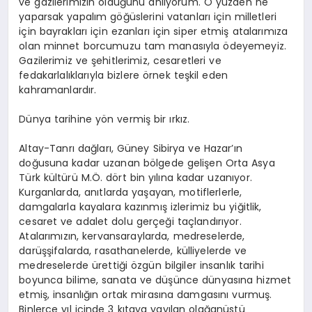
ve gazilerimizin olduğunu anlıyorum. O yüzden ne
yaparsak yapalım göğüslerini vatanları için milletleri
için bayrakları için ezanları için siper etmiş atalarımıza
olan minnet borcumuzu tam manasıyla ödeyemeyiz.
Gazilerimiz ve şehitlerimiz, cesaretleri ve
fedakarlalıklarıyla bizlere örnek teşkil eden
kahramanlardır.
Dünya tarihine yön vermiş bir ırkız.
Altay-Tanrı dağları, Güney Sibirya ve Hazar’ın
doğusuna kadar uzanan bölgede gelişen Orta Asya
Türk kültürü M.Ö. dört bin yılına kadar uzanıyor.
Kurganlarda, anıtlarda yaşayan, motiflerlerle,
damgalarla kayalara kazınmış izlerimiz bu yiğitlik,
cesaret ve adalet dolu gerçeği taçlandırıyor.
Atalarımızın, kervansaraylarda, medreselerde,
darüşşifalarda, rasathanelerde, külliyelerde ve
medreselerde ürettiği özgün bilgiler insanlık tarihi
boyunca bilime, sanata ve düşünce dünyasına hizmet
etmiş, insanlığın ortak mirasına damgasını vurmuş.
Binlerce yıl içinde 3 kıtaya yayılan olağanüstü