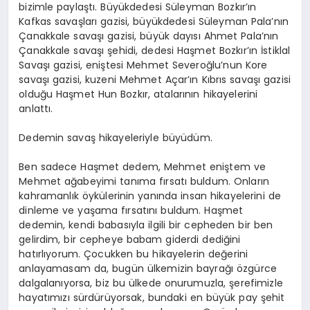
bizimle paylaştı. Büyükdedesi Süleyman Bozkır’ın
Kafkas savaşları gazisi, büyükdedesi Süleyman Pala’nın
Çanakkale savaşı gazisi, büyük dayısı Ahmet Pala’nın
Çanakkale savaşı şehidi, dedesi Haşmet Bozkır’ın İstiklal
Savaşı gazisi, eniştesi Mehmet Severoğlu’nun Kore
savaşı gazisi, kuzeni Mehmet Açar’ın Kıbrıs savaşı gazisi
olduğu Haşmet Hun Bozkır, atalarının hikayelerini
anlattı.
Dedemin savaş hikayeleriyle büyüdüm.
Ben sadece Haşmet dedem, Mehmet eniştem ve
Mehmet ağabeyimi tanıma fırsatı buldum. Onların
kahramanlık öykülerinin yanında insan hikayelerini de
dinleme ve yaşama fırsatını buldum. Haşmet
dedemin, kendi babasıyla ilgili bir cepheden bir ben
gelirdim, bir cepheye babam giderdi dediğini
hatırlıyorum. Çocukken bu hikayelerin değerini
anlayamasam da, bugün ülkemizin bayrağı özgürce
dalgalanıyorsa, biz bu ülkede onurumuzla, şerefimizle
hayatımızı sürdürüyorsak, bundaki en büyük pay şehit