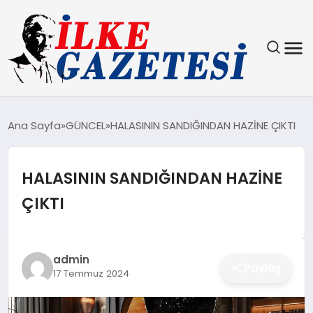
YAŞAM
Ana Sayfa
GÜNCEL
HALASININ SANDIĞINDAN HAZİNE ÇIKTI
TEKNOLOJI
HALASININ SANDIĞINDAN HAZİNE
SPOR
ÇIKTI
SAĞLIK
MAGAZIN
admin
Paylaş
17 Temmuz 2024
EKONOMI