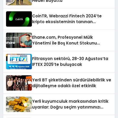
Hedef Büyüttü
CoinTR, Webrazzi Fintech 2024’te
kripto ekosisteminin tanınan
isimlerini ağırlayacak
Ehane.com, Profesyonel Mülk
Yönetimi İle Boş Konut Stokunu
Eritecek
Filtrasyon sektörü, 28-30 Ağustos’ta
IFTEX 2025’te buluşacak
Yerli BT şirketinden sürdürülebilirlik ve
dijitalleşme odaklı özel etkinlik
Yerli kuyumculuk markasından kritik
uyarılar: Doğru seçim yatırımınızı
şekillendirir