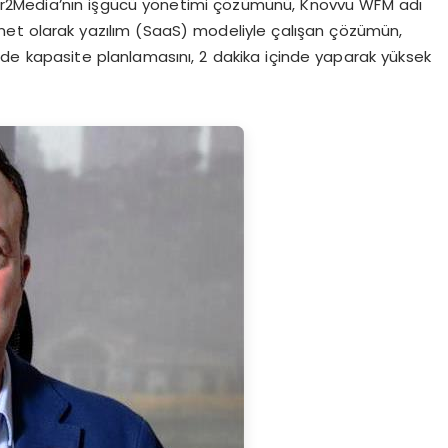
ower2Media’nın işgücü yönetimi çözümünü, Knovvu WFM adı
zmet olarak yazılım (SaaS) modeliyle çalışan çözümün,
inde kapasite planlamasını, 2 dakika içinde yaparak yüksek