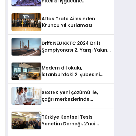
nitelikli işgücüne
Almanya’da kariyer fırsatı
sununuyor
Atlas Trafo Ailesinden
10’uncu Yıl Kutlaması
Drift NEU KKTC 2024 Drift
Şampiyonası 2. Yarışı Yakın
Doğu Kampüsünde
Gerçekleştirildi
Modern dil okulu,
İstanbul’daki 2. şubesini
açıyor
SESTEK yeni çözümü ile,
çağrı merkezlerinde
kapasite planlama
verimliliğini 4 kat artırıyor
Türkiye Kentsel Tesis
Yönetim Derneği, 2’nci
Yönetim Kurulu Çalışma