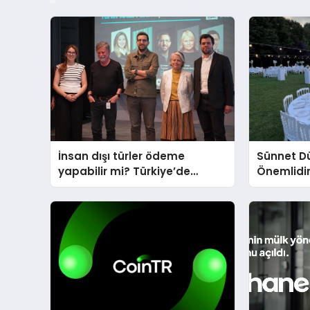
İnsan dışı türler ödeme
Sünnet D
yapabilir mi? Türkiye’de
Önemlidi
“Türler Arası Para” tartışmaya
açılıyor