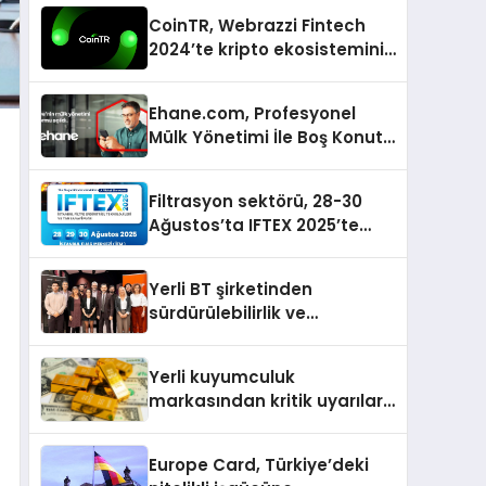
CoinTR, Webrazzi Fintech
2024’te kripto ekosisteminin
tanınan isimlerini
ağırlayacak
Ehane.com, Profesyonel
Mülk Yönetimi İle Boş Konut
Stokunu Eritecek
Filtrasyon sektörü, 28-30
Ağustos’ta IFTEX 2025’te
buluşacak
Yerli BT şirketinden
sürdürülebilirlik ve
dijitalleşme odaklı özel
etkinlik
Yerli kuyumculuk
markasından kritik uyarılar:
Doğru seçim yatırımınızı
şekillendirir
Europe Card, Türkiye’deki