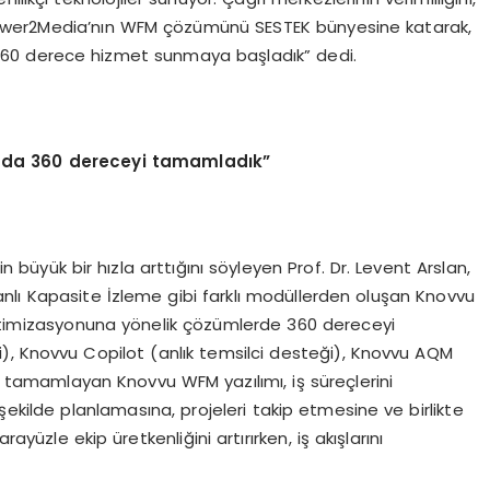
 Power2Media’nın WFM çözümünü SESTEK bünyesine katarak,
60 derece hizmet sunmaya başladık” dedi.
nda 360 dereceyi tamamladık”
n büyük bir hızla arttığını söyleyen Prof. Dr. Levent Arslan,
ı Kapasite İzleme gibi farklı modüllerden oluşan Knovvu
optimizasyonuna yönelik çözümlerde 360 dereceyi
), Knovvu Copilot (anlık temsilci desteği), Knovvu AQM
 tamamlayan Knovvu WFM yazılımı, iş süreçlerini
ir şekilde planlamasına, projeleri takip etmesine ve birlikte
ayüzle ekip üretkenliğini artırırken, iş akışlarını