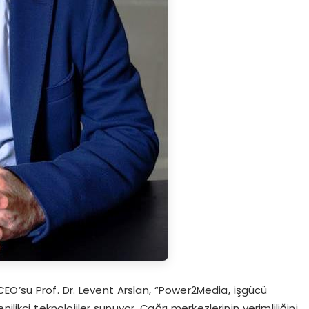
 CEO’su Prof. Dr. Levent Arslan, “Power2Media, işgücü
likçi teknolojiler sunuyor. Çağrı merkezlerinin verimliliğini,