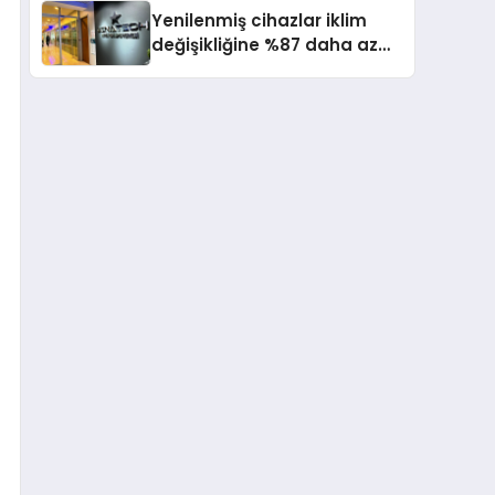
Kampı düzenlendi
Yenilenmiş cihazlar iklim
değişikliğine %87 daha az
katıda bulunuyor